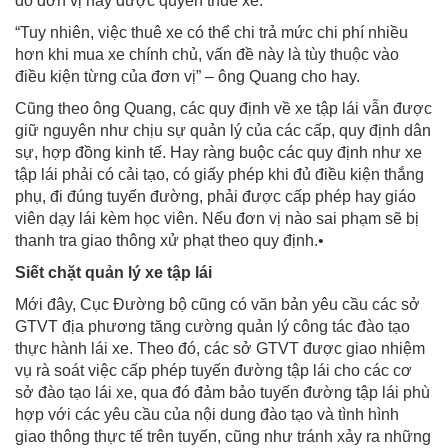
đó đơn vị này được quyền thuê xe.
“Tuy nhiên, việc thuê xe có thể chi trả mức chi phí nhiều
hơn khi mua xe chính chủ, vấn đề này là tùy thuộc vào
điều kiện từng của đơn vị” – ông Quang cho hay.
Cũng theo ông Quang, các quy định về xe tập lái vẫn được
giữ nguyên như chịu sự quản lý của các cấp, quy định dân
sự, hợp đồng kinh tế. Hay ràng buộc các quy định như xe
tập lái phải có cải tạo, có giấy phép khi đủ điều kiện thắng
phụ, đi đúng tuyến đường, phải được cấp phép hay giáo
viên dạy lái kèm học viên. Nếu đơn vị nào sai phạm sẽ bị
thanh tra giao thông xử phạt theo quy định.•
Siết chặt quản lý xe tập lái
Mới đây, Cục Đường bộ cũng có văn bản yêu cầu các sở
GTVT địa phương tăng cường quản lý công tác đào tạo
thực hành lái xe. Theo đó, các sở GTVT được giao nhiệm
vụ rà soát việc cấp phép tuyến đường tập lái cho các cơ
sở đào tạo lái xe, qua đó đảm bảo tuyến đường tập lái phù
hợp với các yêu cầu của nội dung đào tạo và tình hình
giao thông thực tế trên tuyến, cũng như tránh xảy ra những