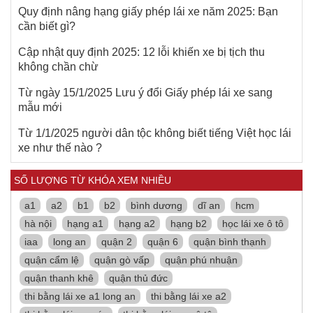
Quy định nâng hạng giấy phép lái xe năm 2025: Bạn
cần biết gì?
Cập nhật quy định 2025: 12 lỗi khiến xe bị tịch thu
không chần chừ
Từ ngày 15/1/2025 Lưu ý đổi Giấy phép lái xe sang
mẫu mới
Từ 1/1/2025 người dân tộc không biết tiếng Việt học lái
xe như thế nào ?
SỐ LƯỢNG TỪ KHÓA XEM NHIỀU
a1
a2
b1
b2
bình dương
dĩ an
hcm
hà nội
hạng a1
hạng a2
hạng b2
học lái xe ô tô
iaa
long an
quận 2
quận 6
quận bình thạnh
quận cẩm lệ
quận gò vấp
quận phú nhuận
quận thanh khê
quận thủ đức
thi bằng lái xe a1 long an
thi bằng lái xe a2