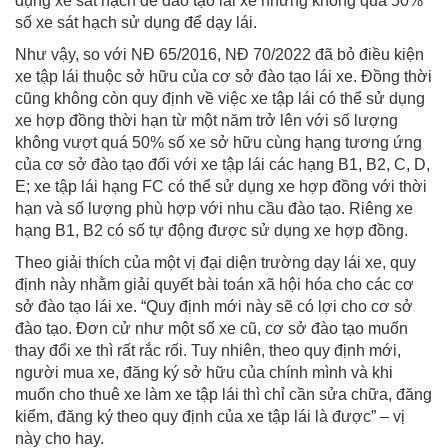
dụng xe sát hạch để đào tạo lái xe nhưng không quá 50%
số xe sát hạch sử dụng để dạy lái.
Như vậy, so với NĐ 65/2016, NĐ 70/2022 đã bỏ điều kiện
xe tập lái thuộc sở hữu của cơ sở đào tạo lái xe. Đồng thời
cũng không còn quy định về việc xe tập lái có thể sử dụng
xe hợp đồng thời hạn từ một năm trở lên với số lượng
không vượt quá 50% số xe sở hữu cùng hạng tương ứng
của cơ sở đào tạo đối với xe tập lái các hạng B1, B2, C, D,
E; xe tập lái hạng FC có thể sử dụng xe hợp đồng với thời
hạn và số lượng phù hợp với nhu cầu đào tạo. Riêng xe
hạng B1, B2 có số tự động được sử dụng xe hợp đồng.
Theo giải thích của một vị đại diện trường dạy lái xe, quy
định này nhằm giải quyết bài toán xã hội hóa cho các cơ
sở đào tạo lái xe. “Quy định mới này sẽ có lợi cho cơ sở
đào tạo. Đơn cử như một số xe cũ, cơ sở đào tạo muốn
thay đổi xe thì rất rắc rối. Tuy nhiên, theo quy định mới,
người mua xe, đăng ký sở hữu của chính mình và khi
muốn cho thuê xe làm xe tập lái thì chỉ cần sửa chữa, đăng
kiểm, đăng ký theo quy định của xe tập lái là được” – vị
này cho hay.