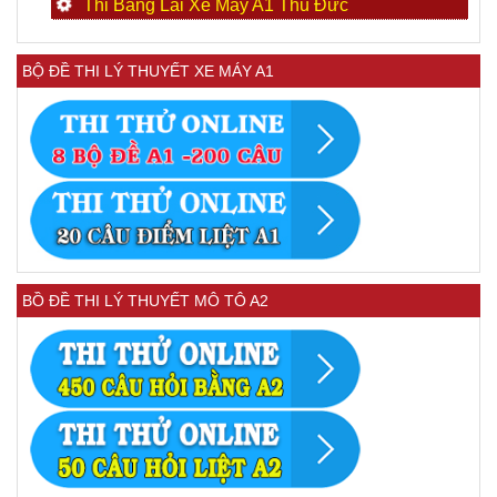
Thi Bằng Lái Xe Máy A1 Thủ Đức
BỘ ĐỀ THI LÝ THUYẾT XE MÁY A1
BỒ ĐỀ THI LÝ THUYẾT MÔ TÔ A2