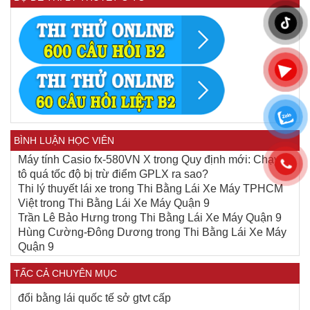
BÌNH LUẬN HỌC VIÊN
Máy tính Casio fx-580VN X
trong
Quy định mới: Chạy ô
tô quá tốc độ bị trừ điểm GPLX ra sao?
Thi lý thuyết lái xe
trong
Thi Bằng Lái Xe Máy TPHCM
Việt
trong
Thi Bằng Lái Xe Máy Quận 9
Trần Lê Bảo Hưng
trong
Thi Bằng Lái Xe Máy Quận 9
Hùng Cường-Đông Dương
trong
Thi Bằng Lái Xe Máy
Quận 9
TẤC CẢ CHUYÊN MỤC
đổi bằng lái quốc tế sở gtvt cấp