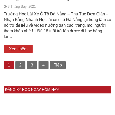
8 Tháng Bảy, 2021
Trường Học Lái Xe Ô Tô Đà Nẵng – Thủ Tục Đơn Giản –
Nhận Bằng Nhanh Học lái xe ô tô Đà Nẵng tại trung tâm có
hổ trợ tài liệu và video hướng dẫn cuối trang, mọi người
tham khảo nhé ! + Đủ 18 tuổi trở lên được đi học bằng
lái…
Xem thêm
1
2
3
4
Tiếp
ĐĂNG KÝ HỌC NGAY HÔM NAY!