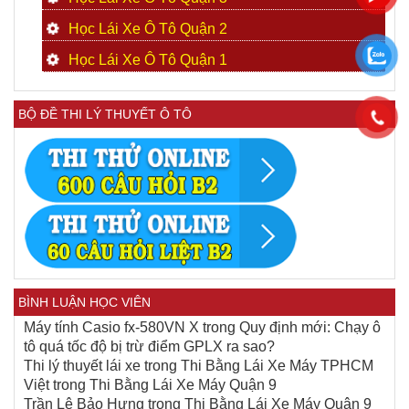
Học Lái Xe Ô Tô Quận 2
Học Lái Xe Ô Tô Quận 1
BỘ ĐỀ THI LÝ THUYẾT Ô TÔ
BÌNH LUẬN HỌC VIÊN
Máy tính Casio fx-580VN X
trong
Quy định mới: Chạy ô
tô quá tốc độ bị trừ điểm GPLX ra sao?
Thi lý thuyết lái xe
trong
Thi Bằng Lái Xe Máy TPHCM
Việt
trong
Thi Bằng Lái Xe Máy Quận 9
Trần Lê Bảo Hưng
trong
Thi Bằng Lái Xe Máy Quận 9