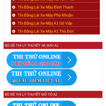
Thi Bằng Lái Xe Máy Bình Thạnh
Thi Bằng Lái Xe Máy Phú Nhuận
Thi Bằng Lái Xe Máy A1 Gò Vấp
Thi Bằng Lái Xe Máy A1 Thủ Đức
BỘ ĐỀ THI LÝ THUYẾT XE MÁY A1
BỒ ĐỀ THI LÝ THUYẾT MÔ TÔ A2