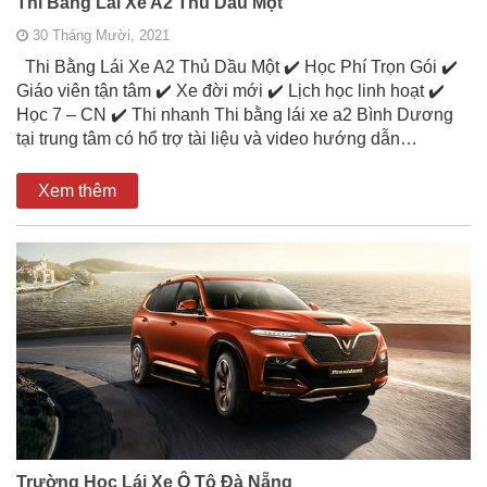
Thi Bằng Lái Xe A2 Thủ Dầu Một
30 Tháng Mười, 2021
Thi Bằng Lái Xe A2 Thủ Dầu Một ✔️ Học Phí Trọn Gói ✔️
Giáo viên tận tâm ✔️ Xe đời mới ✔️ Lịch học linh hoạt ✔️
Học 7 – CN ✔️ Thi nhanh Thi bằng lái xe a2 Bình Dương
tại trung tâm có hổ trợ tài liệu và video hướng dẫn…
Xem thêm
Trường Học Lái Xe Ô Tô Đà Nẵng