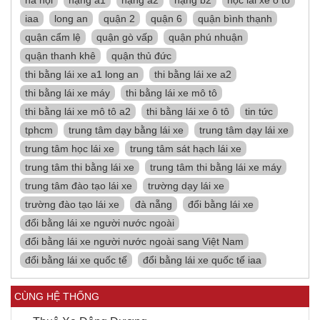
hà nội
hạng a1
hạng a2
hạng b2
học lái xe ô tô
iaa
long an
quận 2
quận 6
quận bình thạnh
quận cẩm lệ
quận gò vấp
quận phú nhuận
quận thanh khê
quận thủ đức
thi bằng lái xe a1 long an
thi bằng lái xe a2
thi bằng lái xe máy
thi bằng lái xe mô tô
thi bằng lái xe mô tô a2
thi bằng lái xe ô tô
tin tức
tphcm
trung tâm dạy bằng lái xe
trung tâm dạy lái xe
trung tâm học lái xe
trung tâm sát hạch lái xe
trung tâm thi bằng lái xe
trung tâm thi bằng lái xe máy
trung tâm đào tạo lái xe
trường dạy lái xe
trường đào tạo lái xe
đà nẵng
đổi bằng lái xe
đổi bằng lái xe người nước ngoài
đổi bằng lái xe người nước ngoài sang Việt Nam
đổi bằng lái xe quốc tế
đổi bằng lái xe quốc tế iaa
CÙNG HỆ THỐNG