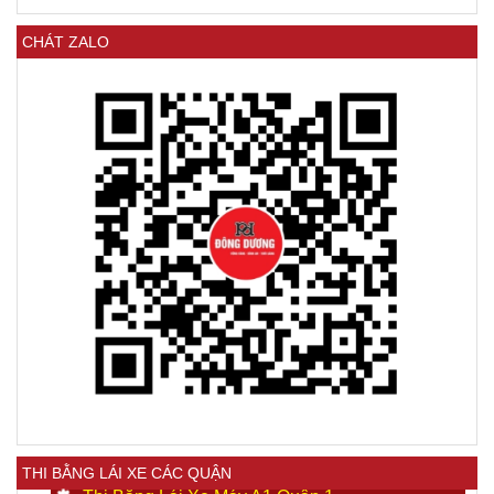
CHÁT ZALO
THI BẰNG LÁI XE CÁC QUẬN