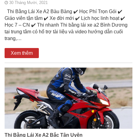
30 Tháng Mười, 2021
Thi Bằng Lái Xe A2 Bàu Bàng ✔️ Học Phí Trọn Gói ✔️
Giáo viên tận tâm ✔️ Xe đời mới ✔️ Lịch học linh hoạt ✔️
Học 7 – CN ✔️ Thi nhanh Thi bằng lái xe a2 Bình Dương
tại trung tâm có hổ trợ tài liệu và video hướng dẫn cuối
trang,…
Xem thêm
Thi Bằng Lái Xe A2 Bắc Tân Uyên