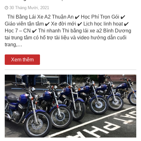
30 Tháng Mười, 2021
Thi Bằng Lái Xe A2 Thuận An ✔️ Học Phí Trọn Gói ✔️
Giáo viên tận tâm ✔️ Xe đời mới ✔️ Lịch học linh hoạt ✔️
Học 7 – CN ✔️ Thi nhanh Thi bằng lái xe a2 Bình Dương
tại trung tâm có hổ trợ tài liệu và video hướng dẫn cuối
trang,…
Xem thêm