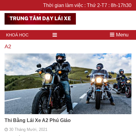
Thời gian làm việc : Thứ 2-T7 : 8h-17h30
Menu
KHOÁ HỌC
A2
Thi Bằng Lái Xe A2 Phú Giáo
30 Tháng Mười, 2021