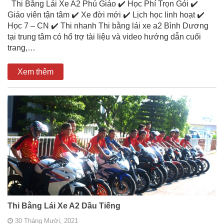
Thi Bằng Lái Xe A2 Phú Giáo ✔️ Học Phí Trọn Gói ✔️
Giáo viên tận tâm ✔️ Xe đời mới ✔️ Lịch học linh hoạt ✔️
Học 7 – CN ✔️ Thi nhanh Thi bằng lái xe a2 Bình Dương
tại trung tâm có hổ trợ tài liệu và video hướng dẫn cuối
trang,…
Xem thêm
Thi Bằng Lái Xe A2 Dầu Tiếng
30 Tháng Mười, 2021