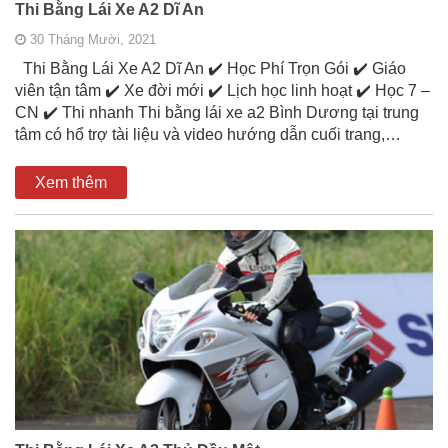
Thi Bằng Lái Xe A2 Dĩ An
30 Tháng Mười, 2021
Thi Bằng Lái Xe A2 Dĩ An ✔️ Học Phí Trọn Gói ✔️ Giáo
viên tận tâm ✔️ Xe đời mới ✔️ Lịch học linh hoạt ✔️ Học 7 –
CN ✔️ Thi nhanh Thi bằng lái xe a2 Bình Dương tại trung
tâm có hổ trợ tài liệu và video hướng dẫn cuối trang,…
Xem thêm