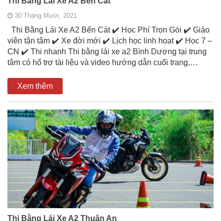
Thi Bằng Lái Xe A2 Bến Cát
30 Tháng Mười, 2021
Thi Bằng Lái Xe A2 Bến Cát ✔️ Học Phí Trọn Gói ✔️ Giáo
viên tận tâm ✔️ Xe đời mới ✔️ Lịch học linh hoạt ✔️ Học 7 –
CN ✔️ Thi nhanh Thi bằng lái xe a2 Bình Dương tại trung
tâm có hổ trợ tài liệu và video hướng dẫn cuối trang,…
Xem thêm
Thi Bằng Lái Xe A2 Thuận An