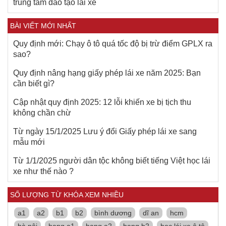
trung tâm đào tạo lái xe
BÀI VIẾT MỚI NHẤT
Quy định mới: Chạy ô tô quá tốc độ bị trừ điểm GPLX ra
sao?
Quy định nâng hạng giấy phép lái xe năm 2025: Bạn
cần biết gì?
Cập nhật quy định 2025: 12 lỗi khiến xe bị tịch thu
không chần chừ
Từ ngày 15/1/2025 Lưu ý đổi Giấy phép lái xe sang
mẫu mới
Từ 1/1/2025 người dân tộc không biết tiếng Việt học lái
xe như thế nào ?
SỐ LƯỢNG TỪ KHÓA XEM NHIỀU
a1
a2
b1
b2
bình dương
dĩ an
hcm