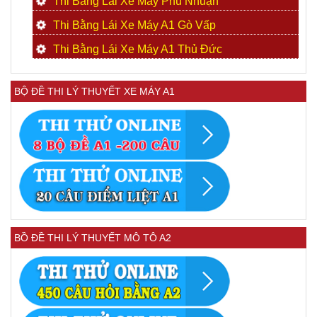
Thi Bằng Lái Xe Máy Phú Nhuận
Thi Bằng Lái Xe Máy A1 Gò Vấp
Thi Bằng Lái Xe Máy A1 Thủ Đức
BỘ ĐỀ THI LÝ THUYẾT XE MÁY A1
BỒ ĐỀ THI LÝ THUYẾT MÔ TÔ A2