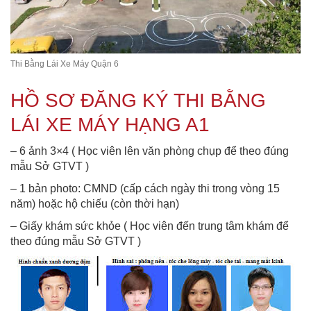
Thi Bằng Lái Xe Máy Quận 6
HỒ SƠ ĐĂNG KÝ THI BẰNG
LÁI XE MÁY HẠNG A1
– 6 ảnh 3×4 ( Học viên lên văn phòng chụp để theo đúng
mẫu Sở GTVT )
– 1 bản photo: CMND (cấp cách ngày thi trong vòng 15
năm) hoặc hộ chiếu (còn thời hạn)
– Giấy khám sức khỏe ( Học viên đến trung tâm khám để
theo đúng mẫu Sở GTVT )