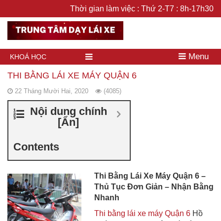
Thời gian làm việc : Thứ 2-T7 : 8h-17h30
Menu
KHOÁ HỌC
THI BẰNG LÁI XE MÁY QUẬN 6
22 Tháng Mười Hai, 2020
(4085)
Nội dung chính
[
Ẩn
]
Contents
Thi Bằng Lái Xe Máy Quận 6 –
Thủ Tục Đơn Giản – Nhận Bằng
Nhanh
Thi bằng lái xe máy Quận 6
Hồ