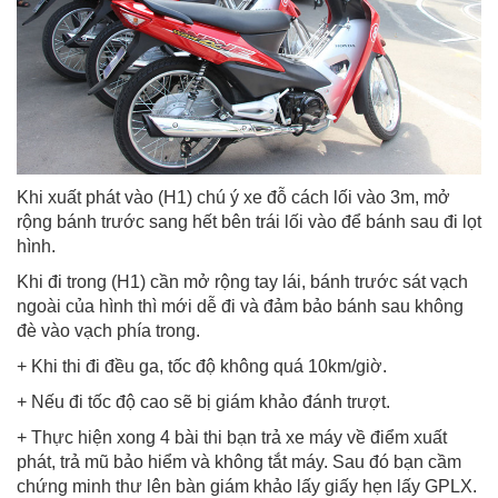
Khi xuất phát vào (H1) chú ý xe đỗ cách lối vào 3m, mở
rộng bánh trước sang hết bên trái lối vào để bánh sau đi lọt
hình.
Khi đi trong (H1) cần mở rộng tay lái, bánh trước sát vạch
ngoài của hình thì mới dễ đi và đảm bảo bánh sau không
đè vào vạch phía trong.
+ Khi thi đi đều ga, tốc độ không quá 10km/giờ.
+ Nếu đi tốc độ cao sẽ bị giám khảo đánh trượt.
+ Thực hiện xong 4 bài thi bạn trả xe máy về điểm xuất
phát, trả mũ bảo hiểm và không tắt máy. Sau đó bạn cầm
chứng minh thư lên bàn giám khảo lấy giấy hẹn lấy GPLX.