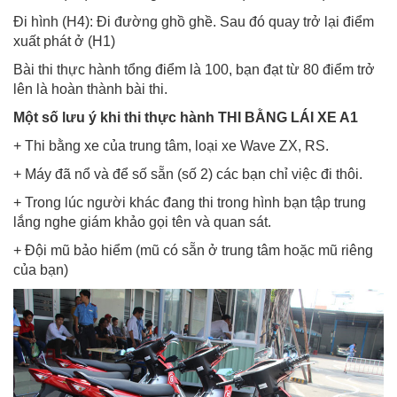
Đi hình (H4): Đi đường ghồ ghề. Sau đó quay trở lại điểm
xuất phát ở (H1)
Bài thi thực hành tổng điểm là 100, bạn đạt từ 80 điểm trở
lên là hoàn thành bài thi.
Một số lưu ý khi thi thực hành THI BẰNG LÁI XE A1
+ Thi bằng xe của trung tâm, loại xe Wave ZX, RS.
+ Máy đã nổ và để số sẵn (số 2) các bạn chỉ việc đi thôi.
+ Trong lúc người khác đang thi trong hình bạn tập trung
lắng nghe giám khảo gọi tên và quan sát.
+ Đội mũ bảo hiểm (mũ có sẵn ở trung tâm hoặc mũ riêng
của bạn)