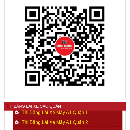
THI BẰNG LÁI XE CÁC QUẬN
Thi Bằng Lái Xe Máy A1 Quận 1
Thi Bằng Lái Xe Máy A1 Quận 2