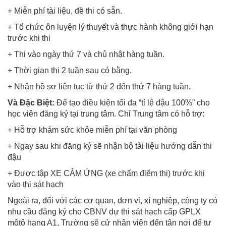
+ Miễn phí tài liệu, đề thi có sẵn.
+ Tổ chức ôn luyện lý thuyết và thực hành không giới hạn
trước khi thi
+ Thi vào ngày thứ 7 và chủ nhật hàng tuần.
+ Thời gian thi 2 tuần sau có bằng.
+ Nhận hồ sơ liên tục từ thứ 2 đến thứ 7 hàng tuần.
Và Đặc Biệt:
Để tạo điều kiện tối đa “tỉ lệ đậu 100%” cho
học viên đăng ký tại trung tâm. Chỉ Trung tâm có hỗ trợ:
+ Hỗ trợ khám sức khỏe miễn phí tại văn phòng
+ Ngay sau khi đăng ký sẽ nhận bộ tài liệu hướng dẫn thi
đậu
+ Được tập XE CẢM ỨNG (xe chấm điểm thi) trước khi
vào thi sát hạch
Ngoài ra, đối với các cơ quan, đơn vị, xí nghiệp, công ty có
nhu cầu đăng ký cho CBNV dự thi sát hạch cấp GPLX
môtô hạng A1, Trường sẽ cử nhân viên đến tận nơi để tư