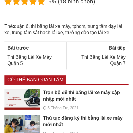
5/5 (18 bình chọn)
Thẻ:
quận 6
,
thi bằng lái xe máy
,
tphcm
,
trung tâm dạy lái
xe
,
trung tâm sát hạch lái xe
,
trường đào tạo lái xe
Bài trước
Bài tiếp
Thi Bằng Lái Xe Máy
Thi Bằng Lái Xe Máy
Quận 5
Quận 7
CÓ THỂ BẠN QUAN TÂM
Trọn bộ đề thi bằng lái xe máy cập
nhập mới nhất
5 Tháng Tư, 2021
Thủ tục đăng ký thi bằng lái xe máy
mới nhất