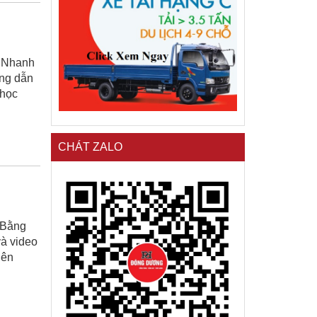
g Nhanh
ớng dẫn
 học
CHÁT ZALO
 Bằng
và video
lên