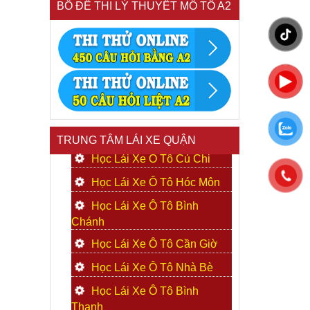
BỒ ĐỀ THI LÝ THUYẾT MÔ TÔ A2
TRUNG TÂM LÁI XE QUẬN
Học Lái Xe Ô Tô Củ Chi
Học Lái Xe Ô Tô Hóc Môn
Học Lái Xe Ô Tô Bình
Chánh
Học Lái Xe Ô Tô Cần Giờ
Học Lái Xe Ô Tô Nhà Bè
Học Lái Xe Ô Tô Bình
Thạnh