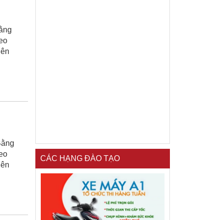
ằng
deo
lên
Bằng
deo
CÁC HẠNG ĐÀO TẠO
lên