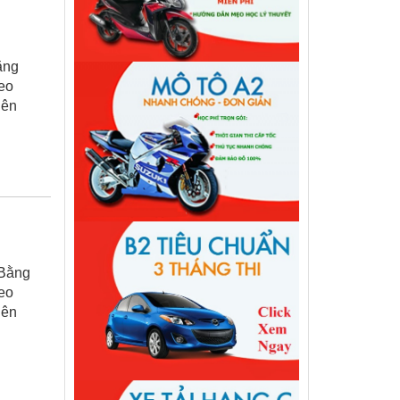
ằng
deo
lên
 Bằng
deo
lên