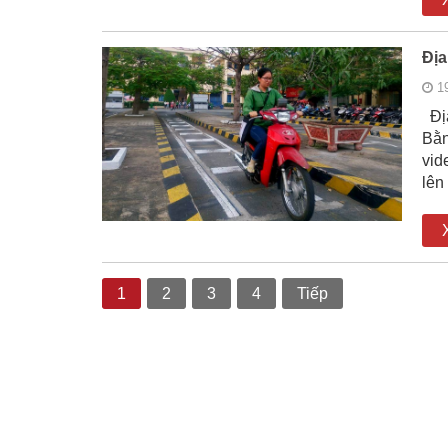
Địa
1
Địa
Bằn
vid
lên
1
2
3
4
Tiếp