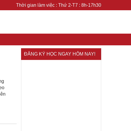
Thời gian làm việc : Thứ 2-T7 : 8h-17h30
ĐĂNG KÝ HỌC NGAY HÔM NAY!
ng
deo
lên