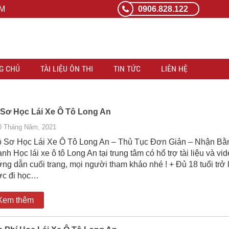
CM
0906.828.122
G CHỦ
TÀI LIỆU ÔN THI
TIN TỨC
LIÊN HỆ
Sơ Học Lái Xe Ô Tô Long An
0 Tháng Năm, 2021
Sơ Học Lái Xe Ô Tô Long An – Thủ Tục Đơn Giản – Nhận Bằ
nh Học lái xe ô tô Long An tại trung tâm có hổ trợ tài liệu và vi
ng dẫn cuối trang, mọi người tham khảo nhé ! + Đủ 18 tuổi trở 
c đi học…
Xem thêm