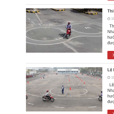
Thi
1
Thi
Nha
hướ
đượ
Lệ 
1
Lệ 
Nha
hướ
đượ