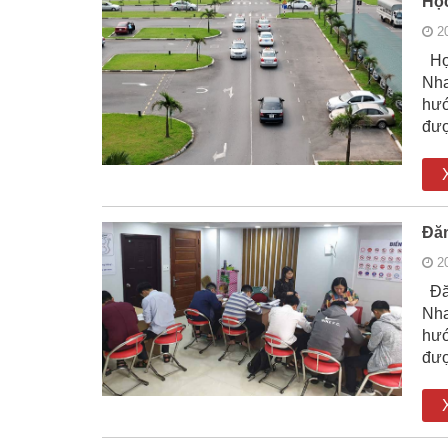
Học
2
Học
Nha
hướ
đượ
Đăn
2
Đăn
Nha
hướ
đượ