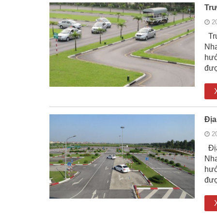
Trư
2
Trư
Nha
hướ
đượ
Địa
2
Địa
Nha
hướ
đượ