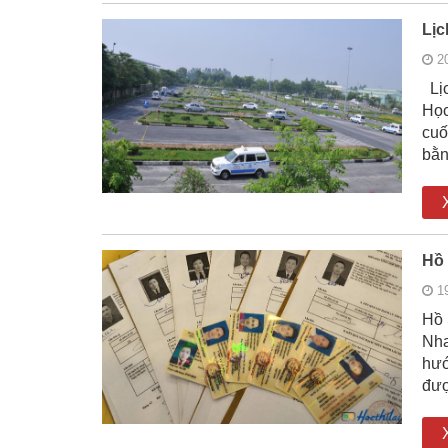
Lịc
2
Lịc
Học
cuố
bằ
Hồ 
1
Hồ 
Nha
hướ
đượ