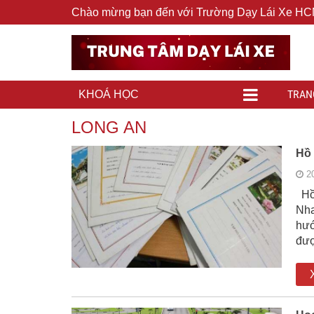
Chào mừng bạn đến với Trường Dạy Lái Xe H
TRAN
KHOÁ HỌC
LONG AN
Hồ 
2
Hồ 
Nha
hướ
đượ