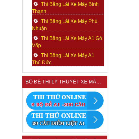
Thi Bằng Lái Xe Máy Bình
Thạnh
Thi Bằng Lái Xe Máy Phú
Nhuận
Thi Bằng Lái Xe Máy A1 Gò
Vấp
Thi Bằng Lái Xe Máy A1
Thủ Đức
BỘ ĐỀ THI LÝ THUYẾT XE MÁY A1