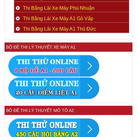
Thi Bằng Lái Xe Máy Phú Nhuận
Thi Bằng Lái Xe Máy A1 Gò Vấp
Thi Bằng Lái Xe Máy A1 Thủ Đức
BỘ ĐỀ THI LÝ THUYẾT XE MÁY A1
BỒ ĐỀ THI LÝ THUYẾT MÔ TÔ A2