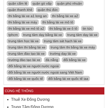
quận cẩm lệ
quận gò vấp
quận phú nhuận
quận thanh khê
quận thủ đức
thi bằng lái xe a1 long an
thi bằng lái xe a2
thi bằng lái xe máy
thi bằng lái xe mô tô
thi bằng lái xe mô tô a2
thi bằng lái xe ô tô
tin tức
tphcm
trung tâm dạy bằng lái xe
trung tâm dạy lái xe
trung tâm học lái xe
trung tâm sát hạch lái xe
trung tâm thi bằng lái xe
trung tâm thi bằng lái xe máy
trung tâm đào tạo lái xe
trường dạy lái xe
trường đào tạo lái xe
đà nẵng
đổi bằng lái xe
đổi bằng lái xe người nước ngoài
đổi bằng lái xe người nước ngoài sang Việt Nam
đổi bằng lái xe quốc tế
đổi bằng lái xe quốc tế iaa
CÙNG HỆ THỐNG
Thuê Xe Đông Dương
Trung Tâm Đông Dương