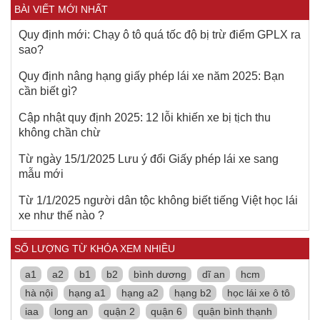
BÀI VIẾT MỚI NHẤT
Quy định mới: Chạy ô tô quá tốc độ bị trừ điểm GPLX ra
sao?
Quy định nâng hạng giấy phép lái xe năm 2025: Bạn
cần biết gì?
Cập nhật quy định 2025: 12 lỗi khiến xe bị tịch thu
không chần chừ
Từ ngày 15/1/2025 Lưu ý đổi Giấy phép lái xe sang
mẫu mới
Từ 1/1/2025 người dân tộc không biết tiếng Việt học lái
xe như thế nào ?
SỐ LƯỢNG TỪ KHÓA XEM NHIỀU
a1
a2
b1
b2
bình dương
dĩ an
hcm
hà nội
hạng a1
hạng a2
hạng b2
học lái xe ô tô
iaa
long an
quận 2
quận 6
quận bình thạnh