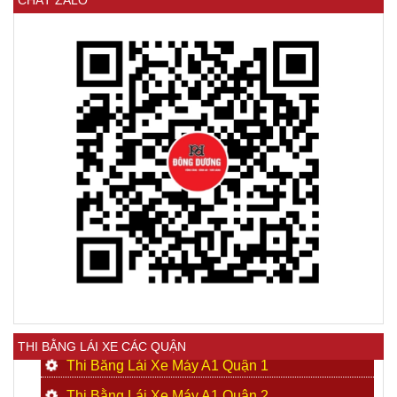
THI BẰNG LÁI XE CÁC QUẬN
Thi Bằng Lái Xe Máy A1 Quận 1
Thi Bằng Lái Xe Máy A1 Quận 2