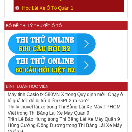
Học Lái Xe Ô Tô Quận 1
BỘ ĐỀ THI LÝ THUYẾT Ô TÔ
BÌNH LUẬN HỌC VIÊN
Máy tính Casio fx-580VN X
trong
Quy định mới: Chạy ô
tô quá tốc độ bị trừ điểm GPLX ra sao?
Thi lý thuyết lái xe
trong
Thi Bằng Lái Xe Máy TPHCM
Việt
trong
Thi Bằng Lái Xe Máy Quận 9
Trần Lê Bảo Hưng
trong
Thi Bằng Lái Xe Máy Quận 9
Hùng Cường-Đông Dương
trong
Thi Bằng Lái Xe Máy
Quận 9