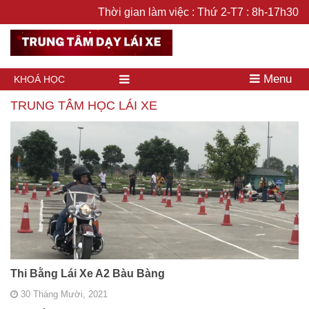
Thời gian làm việc : Thứ 2-T7 : 8h-17h30
Menu
KHOÁ HỌC
TRUNG TÂM HỌC LÁI XE
Thi Bằng Lái Xe A2 Bàu Bàng
30 Tháng Mười, 2021