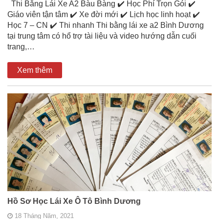
Thi Bằng Lái Xe A2 Bàu Bàng ✔️ Học Phí Trọn Gói ✔️
Giáo viên tận tâm ✔️ Xe đời mới ✔️ Lịch học linh hoạt ✔️
Học 7 – CN ✔️ Thi nhanh Thi bằng lái xe a2 Bình Dương
tại trung tâm có hổ trợ tài liệu và video hướng dẫn cuối
trang,…
Xem thêm
Hồ Sơ Học Lái Xe Ô Tô Bình Dương
18 Tháng Năm, 2021