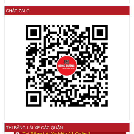
CHÁT ZALO
THI BẰNG LÁI XE CÁC QUẬN