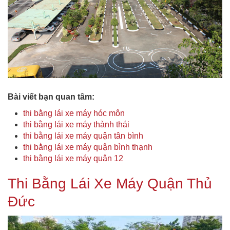
Bài viết bạn quan tâm:
thi bằng lái xe máy hóc môn
thi bằng lái xe máy thành thái
thi bằng lái xe máy quận tân bình
thi bằng lái xe máy quận bình thạnh
thi bằng lái xe máy quận 12
Thi Bằng Lái Xe Máy Quận Thủ
Đức