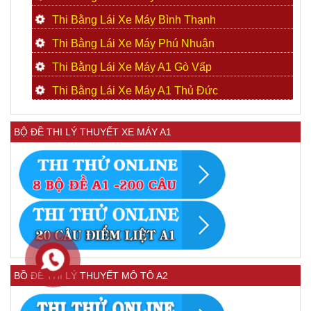
Thi Bằng Lái Xe Máy Bình Thạnh
Thi Bằng Lái Xe Máy Phú Nhuận
Thi Bằng Lái Xe Máy A1 Gò Vấp
Thi Bằng Lái Xe Máy A1 Thủ Đức
BỘ ĐỀ THI LÝ THUYẾT XE MÁY A1
BỒ ĐỀ THI LÝ THUYẾT MÔ TÔ A2