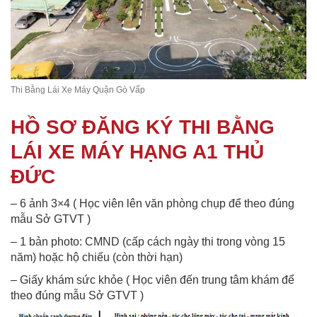
Thi Bằng Lái Xe Máy Quận Gò Vấp
HỒ SƠ ĐĂNG KÝ THI BẰNG
LÁI XE MÁY HẠNG A1 THỦ
ĐỨC
– 6 ảnh 3×4 ( Học viên lên văn phòng chụp để theo đúng
mẫu Sở GTVT )
– 1 bản photo: CMND (cấp cách ngày thi trong vòng 15
năm) hoặc hộ chiếu (còn thời hạn)
– Giấy khám sức khỏe ( Học viên đến trung tâm khám để
theo đúng mẫu Sở GTVT )