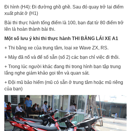
Đi hình (H4): Đi đường ghồ ghề. Sau đó quay trở lại điểm
xuất phát ở (H1)
Bài thi thực hành tổng điểm là 100, bạn đạt từ 80 điểm trở
lên là hoàn thành bài thi.
Một số lưu ý khi thi thực hành THI BẰNG LÁI XE A1
+ Thi bằng xe của trung tâm, loại xe Wave ZX, RS.
+ Máy đã nổ và để số sẵn (số 2) các bạn chỉ việc đi thôi.
+ Trong lúc người khác đang thi trong hình bạn tập trung
lắng nghe giám khảo gọi tên và quan sát.
+ Đội mũ bảo hiểm (mũ có sẵn ở trung tâm hoặc mũ riêng
của bạn)