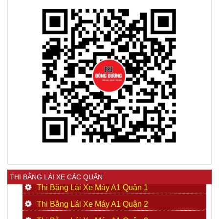
THI BẰNG LÁI XE CÁC QUẬN
Thi Bằng Lái Xe Máy A1 Quận 1
Thi Bằng Lái Xe Máy A1 Quận 2