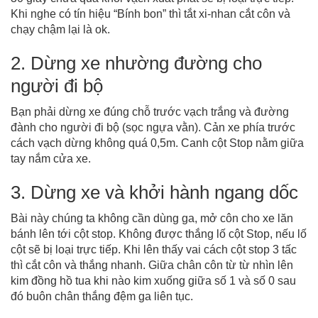
Khi nghe có tín hiệu “Bính bon” thì tắt xi-nhan cắt côn và
chạy chậm lại là ok.
2. Dừng xe nhường đường cho
người đi bộ
Bạn phải dừng xe đúng chỗ trước vạch trắng và đường
đành cho người đi bộ (sọc ngựa vằn). Cản xe phía trước
cách vạch dừng không quá 0,5m. Canh cột Stop nằm giữa
tay nắm cửa xe.
3. Dừng xe và khởi hành ngang dốc
Bài này chúng ta không cần dùng ga, mở côn cho xe lăn
bánh lên tới cột stop. Không được thắng lố cột Stop, nếu lố
cột sẽ bị loại trực tiếp. Khi lên thấy vai cách cột stop 3 tấc
thì cắt côn và thắng nhanh. Giữa chân côn từ từ nhìn lên
kim đồng hồ tua khi nào kim xuống giữa số 1 và số 0 sau
đó buôn chân thắng đệm ga liên tục.