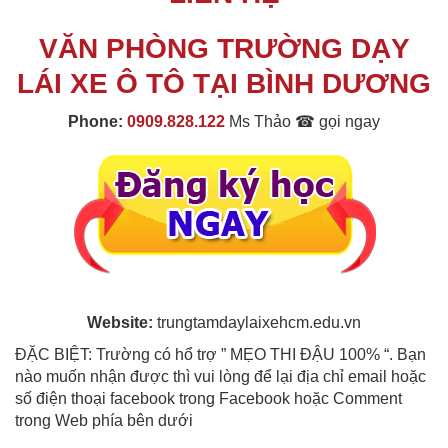
VĂN PHÒNG TRƯỜNG DẠY
LÁI XE Ô TÔ TẠI BÌNH DƯƠNG
Phone:
0909.828.122
Ms Thảo ☎ gọi ngay
Website:
trungtamdaylaixehcm.edu.vn
ĐẶC BIỆT: Trường có hổ trợ ” MẸO THI ĐẬU 100% “. Bạn
nào muốn nhận được thì vui lòng để lại địa chỉ email hoặc
số điện thoại facebook trong Facebook hoặc Comment
trong Web phía bên dưới