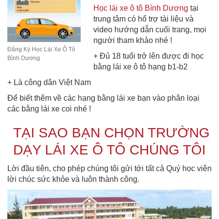
Học lái xe ô tô Bình Dương
tại
trung tâm có hổ trợ tài liệu và
video hướng dẫn cuối trang, mọi
người tham khảo nhé !
Đăng Ký Học Lái Xe Ô Tô
+ Đủ 18 tuổi trở lên được đi học
Bình Dương
bằng lái xe ô tô hạng b1-b2
+ Là công dân Việt Nam
Để biết thêm về các hạng bằng lái xe bạn vào phân loại
các bằng lái xe coi nhé !
TẠI SAO BẠN CHỌN TRƯỜNG
DẠY LÁI XE Ô TÔ CHÚNG TÔI
Lời đầu tiên, cho phép chúng tôi gửi tới tất cả Quý học viên
lời chúc sức khỏe và luôn thành công.