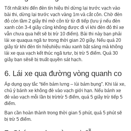
Tốt nhất khi đến đèn tín hiệu thì dừng lại trước vạch vào
bài thi, dừng lại trước vạch vàng 1m và cắt côn. Chờ đèn
đỏ còn tầm 2 giây thì mở côn từ từ đi tiếp (lưu ý nếu đèn
xanh còn 3-4 giây cũng không được đi vì khi đèn đỏ thì xe
vẫn chưa qua hết sẽ bị trừ 10 điểm). Bài thi này bạn phải
lái xe quaqua ngã tư trong thời gian 20 giây. Nếu quá 20
giây từ khi đèn tín hiệuhiệu màu xanh bật sáng mà không
lái xe qua vạch kết thúc ngã tưtư, bị trừ 5 điểm. Quá 30
giây bạn sẽsẽ bị truất quyền sát hạch.
6. Lái xe qua đường vòng quanh co
Áp dụng quy tắc “tiến bám lưng – lùi bám bụng”. Khi lái xe,
chú ý bánh xe không đè vào vạch giới hạn. Nếu bánh xe
đè vào vạch mỗi lần bị trừtrừ 5 điểm, quá 5 giây trừ tiếp 5
điểm.
Bạn cần hoàn thành trong thời gian 5 phút, quá 5 phút sẽ
bị trừ 5 điểm.