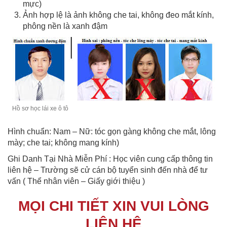
mực)
Ảnh hợp lệ là ảnh không che tai, không đeo mắt kính,
phông nền là xanh đậm
Hồ sơ học lái xe ô tô
Hình chuẩn: Nam – Nữ: tóc gọn gàng không che mắt, lông
mày; che tai; không mang kính)
Ghi Danh Tại Nhà Miễn Phí : Học viên cung cấp thông tin
liên hệ – Trường sẽ cử cán bộ tuyển sinh đến nhà để tư
vấn ( Thể nhân viên – Giấy giới thiệu )
MỌI CHI TIẾT XIN VUI LÒNG
LIÊN HỆ