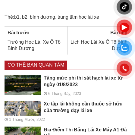
Thẻ:
b1
,
b2
,
bình dương
,
trung tâm học lái xe
Bài trước
Bài tiếp
Trường Học Lái Xe Ô Tô
Lịch Học Lái Xe Ô Tô Bình
Bình Dương
Dương
CÓ THỂ BẠN QUAN TÂM
Tăng mức phí thi sát hạch lái xe từ
ngày 01/8/2023
6 Tháng Bảy, 2023
Xe tập lái không cần thuộc sở hữu
của trường dạy lái xe
1 Tháng Mười, 2022
Địa Điểm Thi Bằng Lái Xe Máy A1 Đà