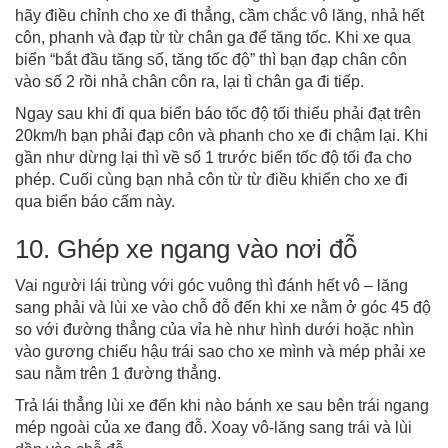
hãy điều chỉnh cho xe đi thẳng, cầm chắc vô lăng, nhả hết
côn, phanh và đạp từ từ chân ga để tăng tốc. Khi xe qua
biển “bắt đầu tăng số, tăng tốc độ” thì bạn đạp chân côn
vào số 2 rồi nhả chân côn ra, lại tì chân ga đi tiếp.
Ngay sau khi đi qua biển báo tốc độ tối thiểu phải đạt trên
20km/h bạn phải đạp côn và phanh cho xe đi chậm lại. Khi
gần như dừng lại thì về số 1 trước biển tốc độ tối đa cho
phép. Cuối cùng bạn nhả côn từ từ điều khiển cho xe đi
qua biển báo cấm này.
10. Ghép xe ngang vào nơi đỗ
Vai người lái trùng với góc vuông thì đánh hết vô – lăng
sang phải và lùi xe vào chỗ đỗ đến khi xe nằm ở góc 45 độ
so với đường thẳng của vỉa hè như hình dưới hoặc nhìn
vào gương chiếu hậu trái sao cho xe mình và mép phải xe
sau nằm trên 1 đường thẳng.
Trả lái thẳng lùi xe đến khi nào bánh xe sau bên trái ngang
mép ngoài của xe đang đỗ. Xoay vô-lăng sang trái và lùi