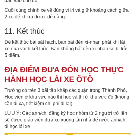
dần vào chỗ đỗ.
Cuối cùng chỉnh xe về đúng vị trí và giữ khoảng cách giữa
2 xe để khi ra được dễ dàng.
11. Kết thúc
Để kết thúc bài sát hạch, bạn bật đèn xi-nhan phải khi lái
xe qua vạch kết thúc. Bạn không bật đèn xi-nhan sẽ bị trừ
5 điểm.
ĐỊA ĐIỂM ĐƯA ĐÓN HỌC THỰC
HÀNH HỌC LÁI XE ÔTÔ
Trường có trên 3 bãi tập khắp các quận trong Thành Phố,
Học viên ở khu vực nào thì học và thi ở khu vực đó (không
cần đi xa, tiết kiệm chi phí đi lại)
LƯU Ý: Các anh/chị đăng ký học nhóm từ 2 người trở lên
sẽ được giáo viên đưa xe xuống tận nhà để rước anh/chị
đi học lái xe