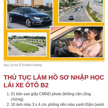
Học Lái Xe Ô Tô Bình Dương
THỦ TỤC LÀM HỒ SƠ NHẬP HỌC
LÁI XE ÔTÔ B2
01 bản sao giấy CMND photo (không cần công
chứng).
10 ảnh màu 3 x 4 cm, phông nền màu xanh Đậm (xanh