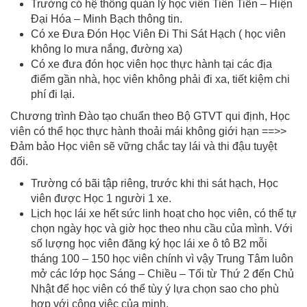
Trường có hệ thống quản lý học viên Tiên Tiến – Hiện
Đại Hóa – Minh Bạch thông tin.
Có xe Đưa Đón Học Viên Đi Thi Sát Hạch ( học viên
không lo mưa nắng, đường xa)
Có xe đưa đón học viên học thực hành tại các địa
điểm gần nhà, học viên không phải đi xa, tiết kiệm chi
phí đi lại.
Chương trình Đào tạo chuẩn theo Bộ GTVT qui định, Học
viên có thể học thực hành thoải mái không giới hạn ==>>
Đảm bảo Học viên sẽ vững chắc tay lái và thi đậu tuyệt
đối.
Trường có bãi tập riêng, trước khi thi sát hạch, Học
viên được Học 1 người 1 xe.
Lịch học lái xe hết sức linh hoạt cho học viên, có thể tự
chọn ngày học và giờ học theo nhu cầu của mình. Với
số lượng học viên đăng ký học lái xe ô tô B2 mỗi
tháng 100 – 150 học viên chính vì vậy Trung Tâm luôn
mở các lớp học Sáng – Chiều – Tối từ Thứ 2 đến Chủ
Nhật để học viên có thể tùy ý lựa chọn sao cho phù
hợp với công việc của minh.