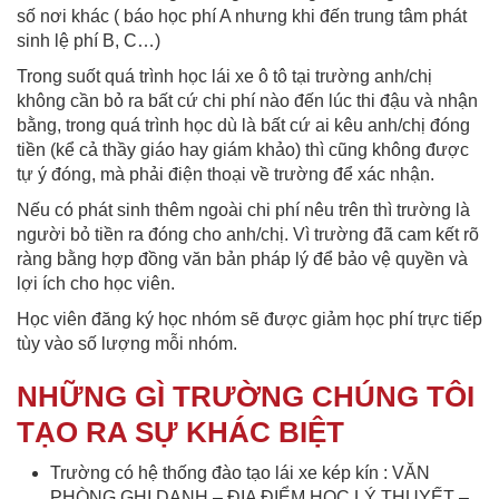
số nơi khác ( báo học phí A nhưng khi đến trung tâm phát
sinh lệ phí B, C…)
Trong suốt quá trình học lái xe ô tô tại trường anh/chị
không cần bỏ ra bất cứ chi phí nào đến lúc thi đậu và nhận
bằng, trong quá trình học dù là bất cứ ai kêu anh/chị đóng
tiền (kể cả thầy giáo hay giám khảo) thì cũng không được
tự ý đóng, mà phải điện thoại về trường để xác nhận.
Nếu có phát sinh thêm ngoài chi phí nêu trên thì trường là
người bỏ tiền ra đóng cho anh/chị. Vì trường đã cam kết rõ
ràng bằng hợp đồng văn bản pháp lý để bảo vệ quyền và
lợi ích cho học viên.
Học viên đăng ký học nhóm sẽ được giảm học phí trực tiếp
tùy vào số lượng mỗi nhóm.
NHỮNG GÌ TRƯỜNG CHÚNG TÔI
TẠO RA SỰ KHÁC BIỆT
Trường có hệ thống đào tạo lái xe kép kín : VĂN
PHÒNG GHI DANH – ĐỊA ĐIỂM HỌC LÝ THUYẾT –