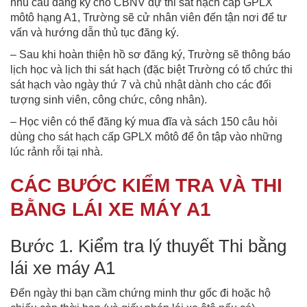
nhu cầu đăng ký cho CBNV dự thi sát hạch cấp GPLX
môtô hạng A1, Trường sẽ cử nhân viên đến tận nơi để tư
vấn và hướng dẫn thủ tục đăng ký.
– Sau khi hoàn thiện hồ sơ đăng ký, Trường sẽ thông báo
lịch học và lịch thi sát hạch (đặc biệt Trường có tổ chức thi
sát hạch vào ngày thứ 7 và chủ nhật dành cho các đối
tượng sinh viên, công chức, công nhân).
– Học viên có thể đăng ký mua đĩa và sách 150 câu hỏi
dùng cho sát hạch cấp GPLX môtô để ôn tập vào những
lúc rảnh rỗi tại nhà.
CÁC BƯỚC KIỂM TRA VÀ THI
BẰNG LÁI XE MÁY A1
Bước 1. Kiểm tra lý thuyết Thi bằng
lái xe máy A1
Đến ngày thi bạn cầm chứng minh thư gốc đi hoặc hộ