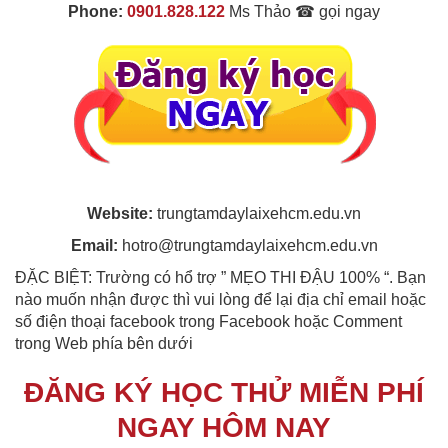
Phone:
0901.828.122
Ms Thảo ☎ gọi ngay
Website:
trungtamdaylaixehcm.edu.vn
Email:
hotro@trungtamdaylaixehcm.edu.vn
ĐẶC BIỆT: Trường có hổ trợ ” MẸO THI ĐẬU 100% “. Bạn
nào muốn nhận được thì vui lòng để lại địa chỉ email hoặc
số điện thoại facebook trong Facebook hoặc Comment
trong Web phía bên dưới
ĐĂNG KÝ HỌC THỬ MIỄN PHÍ
NGAY HÔM NAY