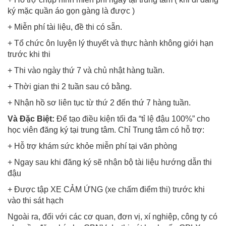
ký mặc quần áo gọn gàng là được )
+ Miễn phí tài liệu, đề thi có sẵn.
+ Tổ chức ôn luyện lý thuyết và thực hành không giới hạn
trước khi thi
+ Thi vào ngày thứ 7 và chủ nhật hàng tuần.
+ Thời gian thi 2 tuần sau có bằng.
+ Nhận hồ sơ liên tục từ thứ 2 đến thứ 7 hàng tuần.
Và Đặc Biệt:
Để tạo điều kiện tối đa “tỉ lệ đậu 100%” cho
học viên đăng ký tại trung tâm. Chỉ Trung tâm có hỗ trợ:
+ Hỗ trợ khám sức khỏe miễn phí tại văn phòng
+ Ngay sau khi đăng ký sẽ nhận bộ tài liệu hướng dẫn thi
đậu
+ Được tập XE CẢM ỨNG (xe chấm điểm thi) trước khi
vào thi sát hạch
Ngoài ra, đối với các cơ quan, đơn vị, xí nghiệp, công ty có