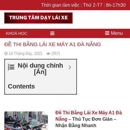
Thời gian làm việc : Thứ 2-T7 : 8h-17h30
Menu
KHOÁ HỌC
ĐỀ THI BẰNG LÁI XE MÁY A1 ĐÀ NẴNG
14 Tháng Bảy, 2021
(357)
Nội dung chính
[
Ẩn
]
Contents
Đề Thi Bằng Lái Xe Máy A1 Đà
Nẵng
– Thủ Tục Đơn Giản –
Nhận Bằng Nhanh