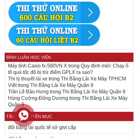
BÌNH LUẬN HỌC VIÊN
Máy tính Casio fx-580VN X
trong
Quy định mới: Chạy ô
tô quá tốc độ bị trừ điểm GPLX ra sao?
Thi lý thuyết lái xe
trong
Thi Bằng Lái Xe Máy TPHCM
Việt
trong
Thi Bằng Lái Xe Máy Quận 9
Trần Lê Bảo Hưng
trong
Thi Bằng Lái Xe Máy Quận 9
Hùng Cường-Đông Dương
trong
Thi Bằng Lái Xe Máy
Quận 9
TẤC CẢ CHUYÊN MỤC
đổi bằng lái quốc tế sở gtvt cấp