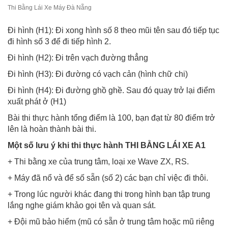
Thi Bằng Lái Xe Máy Đà Nẵng
Đi hình (H1): Đi xong hình số 8 theo mũi tên sau đó tiếp tục
đi hình số 3 để đi tiếp hình 2.
Đi hình (H2): Đi trên vạch đường thẳng
Đi hình (H3): Đi đường có vạch cản (hình chữ chi)
Đi hình (H4): Đi đường ghồ ghề. Sau đó quay trở lại điểm
xuất phát ở (H1)
Bài thi thực hành tổng điểm là 100, bạn đạt từ 80 điểm trở
lên là hoàn thành bài thi.
Một số lưu ý khi thi thực hành THI BẰNG LÁI XE A1
+ Thi bằng xe của trung tâm, loại xe Wave ZX, RS.
+ Máy đã nổ và để số sẵn (số 2) các bạn chỉ việc đi thôi.
+ Trong lúc người khác đang thi trong hình bạn tập trung
lắng nghe giám khảo gọi tên và quan sát.
+ Đội mũ bảo hiểm (mũ có sẵn ở trung tâm hoặc mũ riêng