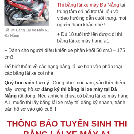
Thi bằng lái xe máy Đà Nẵng
tại
trung tâm có hổ trợ tài liệu và
video hướng dẫn cuối trang, mọi
người tham khảo nhé !
Đề Thi Bằng Lái Xe Máy A1
+ Đủ 18 tuổi trở lên được đi thi
Đà Nẵng
bằng lái xe máy hạng a1
+ Dành cho người điều khiển xe phân khối 50 cm3 – 175
cm3
Để biết thêm về các hạng bằng lái xe bạn vào phân loại
các bằng lái xe coi nhé !
Quý học viên Lưu ý
: Cũng như mọi năm, vào thời điểm
này lượng hồ sơ
đăng ký thi bằng lái xe máy tại Đà
Nẵng
rất đông. Nếu anh/chị chưa có bằng lái xe máy hạng
A1, muốn thi lấy bằng lái xe máy thì đăng ký nhanh, tránh
tràn hồ sơ vào giờ cuối !
THÔNG BÁO TUYỂN SINH THI