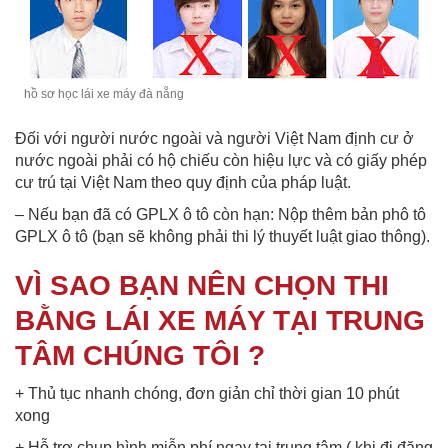
hồ sơ học lái xe máy đà nẵng
Đối với người nước ngoài và người Việt Nam định cư ở
nước ngoài phải có hộ chiếu còn hiệu lực và có giấy phép
cư trú tại Việt Nam theo quy định của pháp luật.
– Nếu bạn đã có GPLX ô tô còn hạn: Nộp thêm bản phô tô
GPLX ô tô (bạn sẽ không phải thi lý thuyết luật giao thông).
VÌ SAO BẠN NÊN CHỌN THI
BẰNG LÁI XE MÁY TẠI TRUNG
TÂM CHÚNG TÔI ?
+ Thủ tục nhanh chóng, đơn giản chỉ thời gian 10 phút
xong
+ Hỗ trợ chụp hình miễn phí ngay tại trung tâm ( khi đi đăng