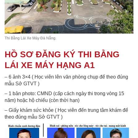
Thi Bằng Lái Xe Máy Đà Nẵng.
HỒ SƠ ĐĂNG KÝ THI BẰNG
LÁI XE MÁY HẠNG A1
– 6 ảnh 3×4 ( Học viên lên văn phòng chụp để theo đúng
mẫu Sở GTVT )
– 1 bản photo: CMND (cấp cách ngày thi trong vòng 15
năm) hoặc hộ chiếu (còn thời hạn)
– Giấy khám sức khỏe ( Học viên đến trung tâm khám để
theo đúng mẫu Sở GTVT )