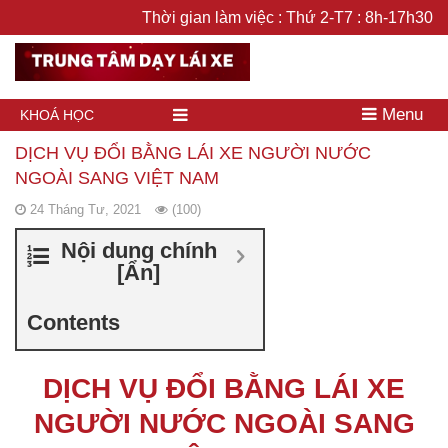
Thời gian làm việc : Thứ 2-T7 : 8h-17h30
Menu
KHOÁ HỌC
DỊCH VỤ ĐỔI BẰNG LÁI XE NGƯỜI NƯỚC
NGOÀI SANG VIỆT NAM
24 Tháng Tư, 2021
(100)
Nội dung chính
[
Ẩn
]
Contents
DỊCH VỤ ĐỔI BẰNG LÁI XE
NGƯỜI NƯỚC NGOÀI SANG