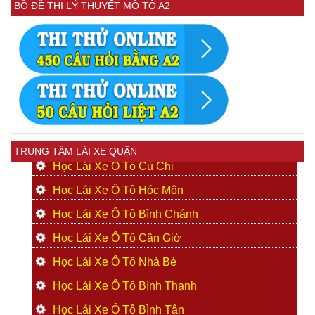
BỒ ĐỀ THI LÝ THUYẾT MÔ TÔ A2
TRUNG TÂM LÁI XE QUẬN
Học Lái Xe Ô Tô Củ Chi
Học Lái Xe Ô Tô Hóc Môn
Học Lái Xe Ô Tô Bình Chánh
Học Lái Xe Ô Tô Cần Giờ
Học Lái Xe Ô Tô Nhà Bè
Học Lái Xe Ô Tô Bình Thạnh
Học Lái Xe Ô Tô Bình Tân