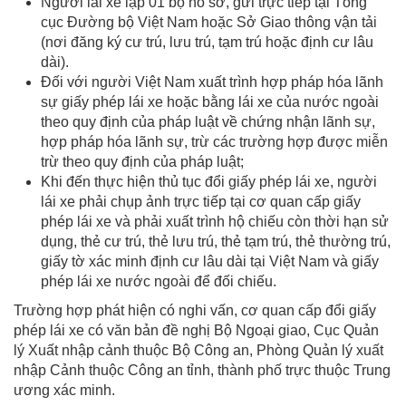
Người lái xe lập 01 bộ hồ sơ, gửi trực tiếp tại Tổng
cục Đường bộ Việt Nam hoặc Sở Giao thông vận tải
(nơi đăng ký cư trú, lưu trú, tạm trú hoặc định cư lâu
dài).
Đối với người Việt Nam xuất trình hợp pháp hóa lãnh
sự giấy phép lái xe hoặc bằng lái xe của nước ngoài
theo quy định của pháp luật về chứng nhận lãnh sự,
hợp pháp hóa lãnh sự, trừ các trường hợp được miễn
trừ theo quy định của pháp luật;
Khi đến thực hiện thủ tục đổi giấy phép lái xe, người
lái xe phải chụp ảnh trực tiếp tại cơ quan cấp giấy
phép lái xe và phải xuất trình hộ chiếu còn thời hạn sử
dụng, thẻ cư trú, thẻ lưu trú, thẻ tạm trú, thẻ thường trú,
giấy tờ xác minh định cư lâu dài tại Việt Nam và giấy
phép lái xe nước ngoài để đối chiếu.
Trường hợp phát hiện có nghi vấn, cơ quan cấp đổi giấy
phép lái xe có văn bản đề nghị Bộ Ngoại giao, Cục Quản
lý Xuất nhập cảnh thuộc Bộ Công an, Phòng Quản lý xuất
nhập Cảnh thuộc Công an tỉnh, thành phố trực thuộc Trung
ương xác minh.