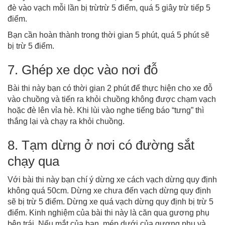
đè vào vạch mỗi lần bị trừtrừ 5 điểm, quá 5 giây trừ tiếp 5
điểm.
Bạn cần hoàn thành trong thời gian 5 phút, quá 5 phút sẽ
bị trừ 5 điểm.
7. Ghép xe dọc vào nơi đỗ
Bài thi này bạn có thời gian 2 phút để thực hiện cho xe đỗ
vào chuồng và tiến ra khỏi chuồng không được chạm vạch
hoặc đè lên vỉa hè. Khi lùi vào nghe tiếng báo “tưng” thì
thắng lại và chạy ra khỏi chuồng.
8. Tạm dừng ở nơi có đường sắt
chạy qua
Với bài thi này bạn chí ý dừng xe cách vạch dừng quy định
không quá 50cm. Dừng xe chưa đến vạch dừng quy định
sẽ bị trừ 5 điểm. Dừng xe quá vạch dừng quy định bị trừ 5
điểm. Kinh nghiệm của bài thi này là căn qua gương phụ
bên trái. Nếu mắt của bạn, mép dưới của gương phụ và