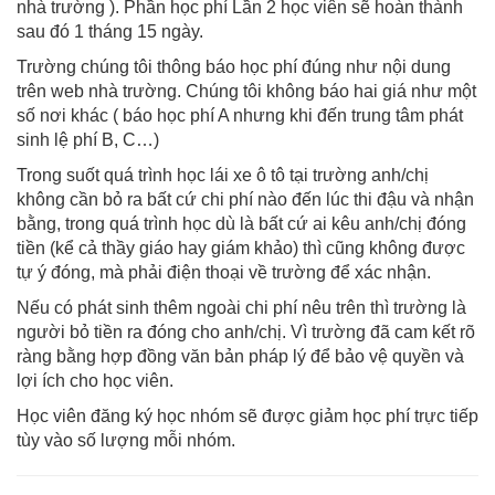
nhà trường ). Phần học phí Lần 2 học viên sẽ hoàn thành
sau đó 1 tháng 15 ngày.
Trường chúng tôi thông báo học phí đúng như nội dung
trên web nhà trường. Chúng tôi không báo hai giá như một
số nơi khác ( báo học phí A nhưng khi đến trung tâm phát
sinh lệ phí B, C…)
Trong suốt quá trình học lái xe ô tô tại trường anh/chị
không cần bỏ ra bất cứ chi phí nào đến lúc thi đậu và nhận
bằng, trong quá trình học dù là bất cứ ai kêu anh/chị đóng
tiền (kể cả thầy giáo hay giám khảo) thì cũng không được
tự ý đóng, mà phải điện thoại về trường để xác nhận.
Nếu có phát sinh thêm ngoài chi phí nêu trên thì trường là
người bỏ tiền ra đóng cho anh/chị. Vì trường đã cam kết rõ
ràng bằng hợp đồng văn bản pháp lý để bảo vệ quyền và
lợi ích cho học viên.
Học viên đăng ký học nhóm sẽ được giảm học phí trực tiếp
tùy vào số lượng mỗi nhóm.