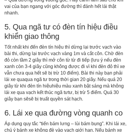
vai của bạn ngang với góc đường thì đánh hết lái thật
nhanh.
5. Qua ngã tư có đèn tín hiệu điều
khiển giao thông
Tốt nhất khi đến đèn tín hiệu thì dừng lại trước vạch vào
bài thi, dừng lại trước vạch vàng 1m và cắt côn. Chờ đèn
đỏ còn tầm 2 giây thì mở côn từ từ đi tiếp (lưu ý nếu đèn
xanh còn 3-4 giây cũng không được đi vì khi đèn đỏ thì xe
vẫn chưa qua hết sẽ bị trừ 10 điểm). Bài thi này bạn phải
lái xe quaqua ngã tư trong thời gian 20 giây. Nếu quá 20
giây từ khi đèn tín hiệuhiệu màu xanh bật sáng mà không
lái xe qua vạch kết thúc ngã tưtư, bị trừ 5 điểm. Quá 30
giây bạn sẽsẽ bị truất quyền sát hạch.
6. Lái xe qua đường vòng quanh co
Áp dụng quy tắc “tiến bám lưng – lùi bám bụng”. Khi lái xe,
chú ý bánh xe không đè vào vạch giới hạn. Nếu bánh xe