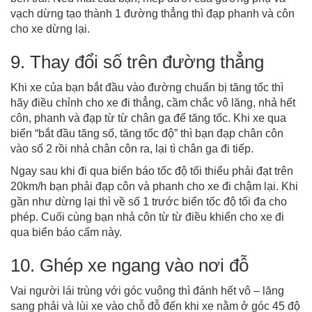
vạch dừng tạo thành 1 đường thẳng thì đạp phanh và côn
cho xe dừng lại.
9. Thay đổi số trên đường thẳng
Khi xe của bạn bắt đầu vào đường chuẩn bị tăng tốc thì
hãy điều chỉnh cho xe đi thẳng, cầm chắc vô lăng, nhả hết
côn, phanh và đạp từ từ chân ga để tăng tốc. Khi xe qua
biển “bắt đầu tăng số, tăng tốc độ” thì bạn đạp chân côn
vào số 2 rồi nhả chân côn ra, lại tì chân ga đi tiếp.
Ngay sau khi đi qua biển báo tốc độ tối thiểu phải đạt trên
20km/h bạn phải đạp côn và phanh cho xe đi chậm lại. Khi
gần như dừng lại thì về số 1 trước biển tốc độ tối đa cho
phép. Cuối cùng bạn nhả côn từ từ điều khiển cho xe đi
qua biển báo cấm này.
10. Ghép xe ngang vào nơi đỗ
Vai người lái trùng với góc vuông thì đánh hết vô – lăng
sang phải và lùi xe vào chỗ đỗ đến khi xe nằm ở góc 45 độ