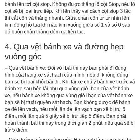
bánh lên tới cột stop. Không được thắng lố cột Stop, nếu lố
cột sẽ bị loại trực tiếp. Khi lên thấy vai cách cột stop 3 tấc
thì cắt côn và thắng nhanh. Giữa chân côn từ từ nhìn lên
kim đồng hồ tua khi nào kim xuống giữa số 1 và số 0 sau
đó buôn chân thắng đệm ga liên tục.
4. Qua vệt bánh xe và đường hẹp
vuông góc
– Qua vệt bánh xe: Đối với bài thi này bạn phải đi đúng
hình của hạng xe sát hạch của mình, nếu đi không đúng
bạn sẽ bị loại khỏi bài thi. Khi lái xe chú ý bánh xe trước và
bánh xe sau bên lái phụ qua vùng giới hạn của vệt bánh
xe, nếu bánh xe không qua vùng giới hạn của vệt bánh xe
bạn sẽ bị truất quyền sát hạch. Bạn không được để bánh
xe đè lên vạch, nếu mỗi lần đè lên vạch bạn sẽ bị trừ 5
điểm, mỗi lần quá 5 giây sẽ bị trừ tiếp 5 điểm. Bạn phải
hoàn thành bài thi này trong thời gian 2 phút, nếu quá sẽ bị
trừ 5 điểm.
– Qua đường vòng vuông góc: Hãy canh làm sao cho khi