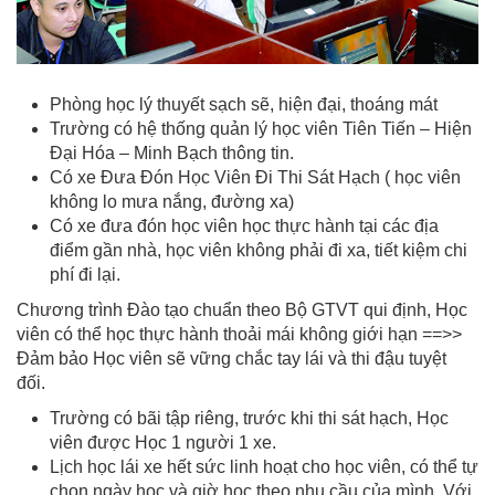
Phòng học lý thuyết sạch sẽ, hiện đại, thoáng mát
Trường có hệ thống quản lý học viên Tiên Tiến – Hiện
Đại Hóa – Minh Bạch thông tin.
Có xe Đưa Đón Học Viên Đi Thi Sát Hạch ( học viên
không lo mưa nắng, đường xa)
Có xe đưa đón học viên học thực hành tại các địa
điểm gần nhà, học viên không phải đi xa, tiết kiệm chi
phí đi lại.
Chương trình Đào tạo chuẩn theo Bộ GTVT qui định, Học
viên có thể học thực hành thoải mái không giới hạn ==>>
Đảm bảo Học viên sẽ vững chắc tay lái và thi đậu tuyệt
đối.
Trường có bãi tập riêng, trước khi thi sát hạch, Học
viên được Học 1 người 1 xe.
Lịch học lái xe hết sức linh hoạt cho học viên, có thể tự
chọn ngày học và giờ học theo nhu cầu của mình. Với