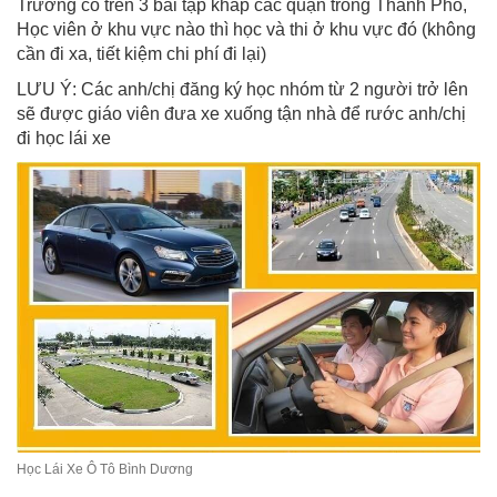
Trường có trên 3 bãi tập khắp các quận trong Thành Phố,
Học viên ở khu vực nào thì học và thi ở khu vực đó (không
cần đi xa, tiết kiệm chi phí đi lại)
LƯU Ý: Các anh/chị đăng ký học nhóm từ 2 người trở lên
sẽ được giáo viên đưa xe xuống tận nhà để rước anh/chị
đi học lái xe
Học Lái Xe Ô Tô Bình Dương