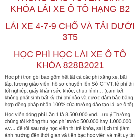
KHÓA LÁI XE Ô TÔ HẠNG B2
LÁI XE 4-7-9 CHỔ VÀ TẢI DƯỚI
3T5
HỌC PHÍ HỌC LÁI XE Ô TÔ
KHÓA 828B2021
Học phí trọn gói bao gồm hết tất cả các phí xăng xe, bãi
tập, lương giáo viên, hồ sơ chuyển lên Sở GTVT, lệ phí thi
tốt nghiệp, giấy khám sức khỏe, chụp hình… (cam kết
không phát sinh bất kỳ chi phí nào và được đảm bảo bằng
hợp đồng pháp nhân 100% của trường đào tạo lái xe ô tô)
Học viên đóng phí Lần 1 là 8.500.000 vnđ. Lưu ý Trường
chúng tôi không thu học phí trước 500.000 hay 1.000.000
v.v… để rồi sau này học viên thi trể khóa, sai lịch thi (làm
ảnh hưởng đến thời gian và tiền bạc học viên và mất uy tín