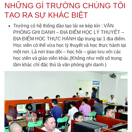
NHỮNG GÌ TRƯỜNG CHÚNG TÔI
TẠO RA SỰ KHÁC BIỆT
Trường có hệ thống đào tạo lái xe kép kín : VĂN
PHÒNG GHI DANH – ĐỊA ĐIỂM HỌC LÝ THUYẾT –
ĐỊA ĐIỂM HỌC THỰC HÀNH tập trung tại 1 địa điểm.
Học viên có thể vừa học lý thuyết và học thực hành tại
một nơi. Là nơi trao dồi – học hỏi – giao lưu với các
học viên và giáo viên khác.(Không như một số trung
tâm khác chỉ đặc thù là văn phòng ghi danh )