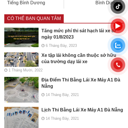
Tiếng Bình Dương
Bình Dương
CÓ THỂ BẠN QUAN TÂM
Tăng mức phí thi sát hạch lái xe từ
ngày 01/8/2023
6 Tháng Bảy, 2023
Xe tập lái không cần thuộc sở hữu
của trường dạy lái xe
1 Tháng Mười, 2022
Địa Điểm Thi Bằng Lái Xe Máy A1 Đà
Nẵng
14 Tháng Bảy, 2021
Lịch Thi Bằng Lái Xe Máy A1 Đà Nẵng
14 Tháng Bảy, 2021