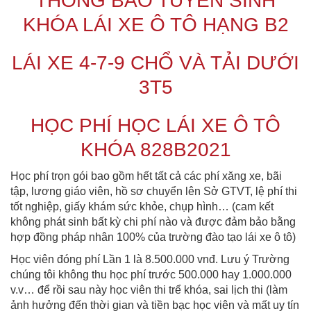
THÔNG BÁO TUYỂN SINH
KHÓA LÁI XE Ô TÔ HẠNG B2
LÁI XE 4-7-9 CHỔ VÀ TẢI DƯỚI
3T5
HỌC PHÍ HỌC LÁI XE Ô TÔ
KHÓA 828B2021
Học phí trọn gói bao gồm hết tất cả các phí xăng xe, bãi
tập, lương giáo viên, hồ sơ chuyển lên Sở GTVT, lệ phí thi
tốt nghiệp, giấy khám sức khỏe, chụp hình… (cam kết
không phát sinh bất kỳ chi phí nào và được đảm bảo bằng
hợp đồng pháp nhân 100% của trường đào tạo lái xe ô tô)
Học viên đóng phí Lần 1 là 8.500.000 vnđ. Lưu ý Trường
chúng tôi không thu học phí trước 500.000 hay 1.000.000
v.v… để rồi sau này học viên thi trể khóa, sai lịch thi (làm
ảnh hưởng đến thời gian và tiền bạc học viên và mất uy tín