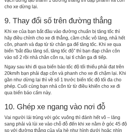
vạch dừng tạo thành 1 đường thẳng thì đạp phanh và côn
cho xe dừng lại.
9. Thay đổi số trên đường thẳng
Khi xe của bạn bắt đầu vào đường chuẩn bị tăng tốc thì
hãy điều chỉnh cho xe đi thẳng, cầm chắc vô lăng, nhả hết
côn, phanh và đạp từ từ chân ga để tăng tốc. Khi xe qua
biển “bắt đầu tăng số, tăng tốc độ” thì bạn đạp chân côn
vào số 2 rồi nhả chân côn ra, lại tì chân ga đi tiếp.
Ngay sau khi đi qua biển báo tốc độ tối thiểu phải đạt trên
20km/h bạn phải đạp côn và phanh cho xe đi chậm lại. Khi
gần như dừng lại thì về số 1 trước biển tốc độ tối đa cho
phép. Cuối cùng bạn nhả côn từ từ điều khiển cho xe đi
qua biển báo cấm này.
10. Ghép xe ngang vào nơi đỗ
Vai người lái trùng với góc vuông thì đánh hết vô – lăng
sang phải và lùi xe vào chỗ đỗ đến khi xe nằm ở góc 45 độ
so với đường thẳng của vỉa hè như hình dưới hoặc nhìn