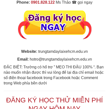
Phone:
0901.828.122
Ms Thảo ☎ gọi ngay
Website:
trungtamdaylaixehcm.edu.vn
Email:
hotro@trungtamdaylaixehcm.edu.vn
ĐẶC BIỆT: Trường có hổ trợ ” MẸO THI ĐẬU 100% “. Bạn
nào muốn nhận được thì vui lòng để lại địa chỉ email hoặc
số điện thoại facebook trong Facebook hoặc Comment
trong Web phía bên dưới
ĐĂNG KÝ HỌC THỬ MIỄN PHÍ
NGAY HÔM NAY