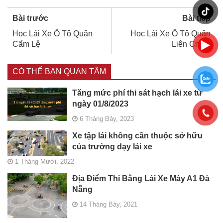
Bài trước
Bài tiếp
Học Lái Xe Ô Tô Quận
Học Lái Xe Ô Tô Quận
Cẩm Lệ
Liên Chiểu
CÓ THỂ BẠN QUAN TÂM
Tăng mức phí thi sát hạch lái xe từ
ngày 01/8/2023
6 Tháng Bảy, 2023
Xe tập lái không cần thuộc sở hữu
của trường dạy lái xe
1 Tháng Mười, 2022
Địa Điểm Thi Bằng Lái Xe Máy A1 Đà
Nẵng
14 Tháng Bảy, 2021