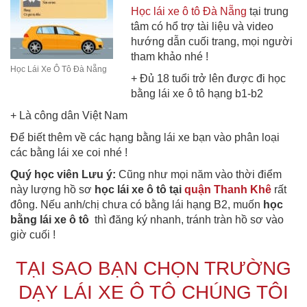
Học lái xe ô tô Đà Nẵng
tại trung
tâm có hổ trợ tài liệu và video
hướng dẫn cuối trang, mọi người
tham khảo nhé !
Học Lái Xe Ô Tô Đà Nẵng
+ Đủ 18 tuổi trở lên được đi học
bằng lái xe ô tô hạng b1-b2
+ Là công dân Việt Nam
Để biết thêm về các hạng bằng lái xe bạn vào phân loại
các bằng lái xe coi nhé !
Quý học viên Lưu ý:
Cũng như mọi năm vào thời điểm
này lượng hồ sơ
học lái xe ô tô tại
quận Thanh Khê
rất
đông. Nếu anh/chị chưa có bằng lái hạng B2, muốn
học
bằng lái xe ô tô
thì đăng ký nhanh, tránh tràn hồ sơ vào
giờ cuối !
TẠI SAO BẠN CHỌN TRƯỜNG
DẠY LÁI XE Ô TÔ CHÚNG TÔI