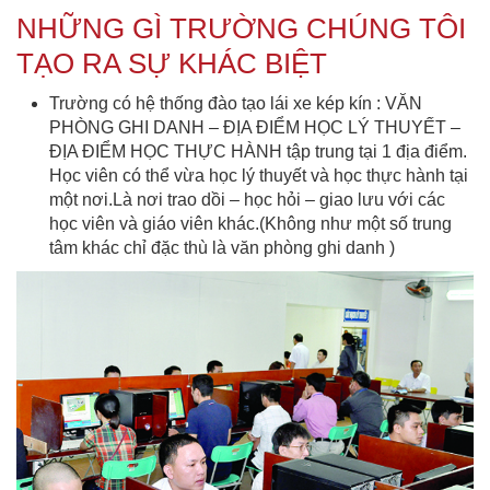
NHỮNG GÌ TRƯỜNG CHÚNG TÔI
TẠO RA SỰ KHÁC BIỆT
Trường có hệ thống đào tạo lái xe kép kín : VĂN
PHÒNG GHI DANH – ĐỊA ĐIỂM HỌC LÝ THUYẾT –
ĐỊA ĐIỂM HỌC THỰC HÀNH tập trung tại 1 địa điểm.
Học viên có thể vừa học lý thuyết và học thực hành tại
một nơi.Là nơi trao dồi – học hỏi – giao lưu với các
học viên và giáo viên khác.(Không như một số trung
tâm khác chỉ đặc thù là văn phòng ghi danh )