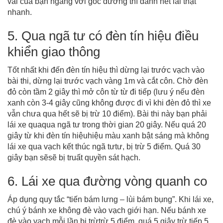
vai của bạn ngang với góc đường thì đánh hết lái thật
nhanh.
5. Qua ngã tư có đèn tín hiệu điều
khiển giao thông
Tốt nhất khi đến đèn tín hiệu thì dừng lại trước vạch vào
bài thi, dừng lại trước vạch vàng 1m và cắt côn. Chờ đèn
đỏ còn tầm 2 giây thì mở côn từ từ đi tiếp (lưu ý nếu đèn
xanh còn 3-4 giây cũng không được đi vì khi đèn đỏ thì xe
vẫn chưa qua hết sẽ bị trừ 10 điểm). Bài thi này bạn phải
lái xe quaqua ngã tư trong thời gian 20 giây. Nếu quá 20
giây từ khi đèn tín hiệuhiệu màu xanh bật sáng mà không
lái xe qua vạch kết thúc ngã tưtư, bị trừ 5 điểm. Quá 30
giây bạn sẽsẽ bị truất quyền sát hạch.
6. Lái xe qua đường vòng quanh co
Áp dụng quy tắc “tiến bám lưng – lùi bám bụng”. Khi lái xe,
chú ý bánh xe không đè vào vạch giới hạn. Nếu bánh xe
đè vào vạch mỗi lần bị trừtrừ 5 điểm, quá 5 giây trừ tiếp 5