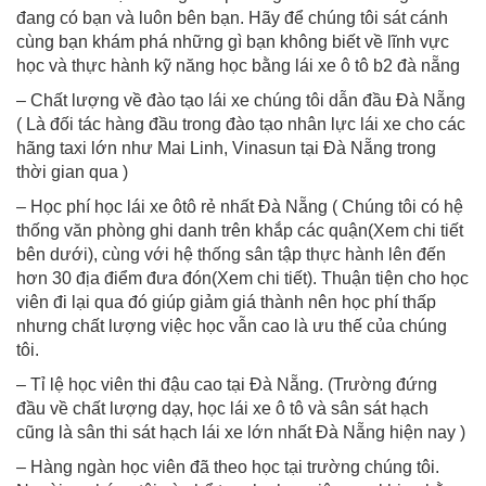
đang có bạn và luôn bên bạn. Hãy để chúng tôi sát cánh
cùng bạn khám phá những gì bạn không biết về lĩnh vực
học và thực hành kỹ năng học bằng lái xe ô tô b2 đà nẵng
– Chất lượng về đào tạo lái xe chúng tôi dẫn đầu Đà Nẵng
( Là đối tác hàng đầu trong đào tạo nhân lực lái xe cho các
hãng taxi lớn như Mai Linh, Vinasun tại Đà Nẵng trong
thời gian qua )
– Học phí học lái xe ôtô rẻ nhất Đà Nẵng ( Chúng tôi có hệ
thống văn phòng ghi danh trên khắp các quận(Xem chi tiết
bên dưới), cùng với hệ thống sân tập thực hành lên đến
hơn 30 địa điểm đưa đón(Xem chi tiết). Thuận tiện cho học
viên đi lại qua đó giúp giảm giá thành nên học phí thấp
nhưng chất lượng việc học vẫn cao là ưu thế của chúng
tôi.
– Tỉ lệ học viên thi đậu cao tại Đà Nẵng. (Trường đứng
đầu về chất lượng dạy, học lái xe ô tô và sân sát hạch
cũng là sân thi sát hạch lái xe lớn nhất Đà Nẵng hiện nay )
– Hàng ngàn học viên đã theo học tại trường chúng tôi.