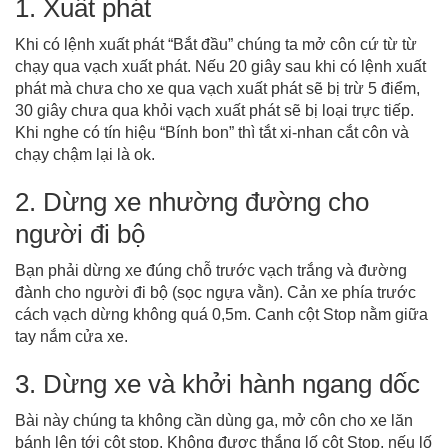
1. Xuất phát
Khi có lệnh xuất phát “Bắt đầu” chúng ta mở côn cứ từ từ
chạy qua vạch xuất phát. Nếu 20 giây sau khi có lệnh xuất
phát mà chưa cho xe qua vạch xuất phát sẽ bị trừ 5 điểm,
30 giây chưa qua khỏi vạch xuất phát sẽ bị loại trực tiếp.
Khi nghe có tín hiệu “Bính bon” thì tắt xi-nhan cắt côn và
chạy chậm lại là ok.
2. Dừng xe nhường đường cho
người đi bộ
Bạn phải dừng xe đúng chỗ trước vạch trắng và đường
đành cho người đi bộ (sọc ngựa vằn). Cản xe phía trước
cách vạch dừng không quá 0,5m. Canh cột Stop nằm giữa
tay nắm cửa xe.
3. Dừng xe và khởi hành ngang dốc
Bài này chúng ta không cần dùng ga, mở côn cho xe lăn
bánh lên tới cột stop. Không được thắng lố cột Stop, nếu lố