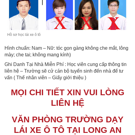
Hồ sơ học lái xe ô tô
Hình chuẩn: Nam – Nữ: tóc gọn gàng không che mắt, lông
mày; che tai; không mang kính)
Ghi Danh Tại Nhà Miễn Phí : Học viên cung cấp thông tin
liên hệ – Trường sẽ cử cán bộ tuyển sinh đến nhà để tư
vấn ( Thể nhân viên – Giấy giới thiệu )
MỌI CHI TIẾT XIN VUI LÒNG
LIÊN HỆ
VĂN PHÒNG TRƯỜNG DẠY
LÁI XE Ô TÔ TẠI LONG AN