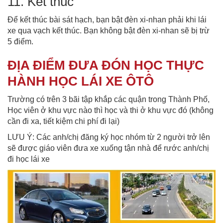
11. Kết thúc
Để kết thúc bài sát hạch, bạn bật đèn xi-nhan phải khi lái
xe qua vạch kết thúc. Bạn không bật đèn xi-nhan sẽ bị trừ
5 điểm.
ĐỊA ĐIỂM ĐƯA ĐÓN HỌC THỰC
HÀNH HỌC LÁI XE ÔTÔ
Trường có trên 3 bãi tập khắp các quận trong Thành Phố,
Học viên ở khu vực nào thì học và thi ở khu vực đó (không
cần đi xa, tiết kiệm chi phí đi lại)
LƯU Ý: Các anh/chị đăng ký học nhóm từ 2 người trở lên
sẽ được giáo viên đưa xe xuống tận nhà để rước anh/chị
đi học lái xe