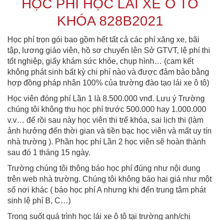
HỌC PHÍ HỌC LÁI XE Ô TÔ
KHÓA 828B2021
Học phí trọn gói bao gồm hết tất cả các phí xăng xe, bãi
tập, lương giáo viên, hồ sơ chuyển lên Sở GTVT, lệ phí thi
tốt nghiệp, giấy khám sức khỏe, chụp hình… (cam kết
không phát sinh bất kỳ chi phí nào và được đảm bảo bằng
hợp đồng pháp nhân 100% của trường đào tạo lái xe ô tô)
Học viên đóng phí Lần 1 là 8.500.000 vnđ. Lưu ý Trường
chúng tôi không thu học phí trước 500.000 hay 1.000.000
v.v… để rồi sau này học viên thi trể khóa, sai lịch thi (làm
ảnh hưởng đến thời gian và tiền bạc học viên và mất uy tín
nhà trường ). Phần học phí Lần 2 học viên sẽ hoàn thành
sau đó 1 tháng 15 ngày.
Trường chúng tôi thông báo học phí đúng như nội dung
trên web nhà trường. Chúng tôi không báo hai giá như một
số nơi khác ( báo học phí A nhưng khi đến trung tâm phát
sinh lệ phí B, C…)
Trong suốt quá trình học lái xe ô tô tại trường anh/chị