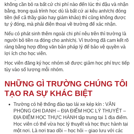
không cần bỏ ra bất cứ chi phí nào đến lúc thi đậu và nhận
bằng, trong quá trình học dù là bất cứ ai kêu anh/chị đóng
tiền (kể cả thầy giáo hay giám khảo) thì cũng không được
tự ý đóng, mà phải điện thoại về trường để xác nhận.
Nếu có phát sinh thêm ngoài chi phí nêu trên thì trường là
người bỏ tiền ra đóng cho anh/chị. Vì trường đã cam kết rõ
ràng bằng hợp đồng văn bản pháp lý để bảo vệ quyền và
lợi ích cho học viên.
Học viên đăng ký học nhóm sẽ được giảm học phí trực tiếp
tùy vào số lượng mỗi nhóm.
NHỮNG GÌ TRƯỜNG CHÚNG TÔI
TẠO RA SỰ KHÁC BIỆT
Trường có hệ thống đào tạo lái xe kép kín : VĂN
PHÒNG GHI DANH – ĐỊA ĐIỂM HỌC LÝ THUYẾT –
ĐỊA ĐIỂM HỌC THỰC HÀNH tập trung tại 1 địa điểm.
Học viên có thể vừa học lý thuyết và học thực hành tại
một nơi. Là nơi trao dồi – học hỏi – giao lưu với các