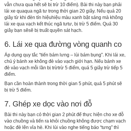
vẫn chưa qua hết sẽ bị trừ 10 điểm). Bài thi này bạn phải
lái xe quaqua ngã tư trong thời gian 20 giây. Nếu quá 20
giây từ khi đèn tín hiệuhiệu màu xanh bật sáng mà không
lái xe qua vạch kết thúc ngã tưtư, bị trừ 5 điểm. Quá 30
giây bạn sẽsẽ bị truất quyền sát hạch.
6. Lái xe qua đường vòng quanh co
Áp dụng quy tắc “tiến bám lưng – lùi bám bụng”. Khi lái xe,
chú ý bánh xe không đè vào vạch giới hạn. Nếu bánh xe
đè vào vạch mỗi lần bị trừtrừ 5 điểm, quá 5 giây trừ tiếp 5
điểm.
Bạn cần hoàn thành trong thời gian 5 phút, quá 5 phút sẽ
bị trừ 5 điểm.
7. Ghép xe dọc vào nơi đỗ
Bài thi này bạn có thời gian 2 phút để thực hiện cho xe đỗ
vào chuồng và tiến ra khỏi chuồng không được chạm vạch
hoặc đè lên vỉa hè. Khi lùi vào nghe tiếng báo “tưng” thì