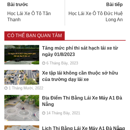
Bài trước
Bài tiếp
Học Lái Xe Ô Tô Tân
Học Lái Xe Ô Tô Đức Huệ
Thạnh
Long An
CÓ THỂ BẠN QUAN TÂM
Tăng mức phí thi sát hạch lái xe từ
ngày 01/8/2023
6 Tháng Bảy, 2023
Xe tập lái không cần thuộc sở hữu
của trường dạy lái xe
1 Tháng Mười, 2022
Địa Điểm Thi Bằng Lái Xe Máy A1 Đà
Nẵng
14 Tháng Bảy, 2021
Lịch Thi Bằng Lái Xe Máy A1 Đà Nẵng