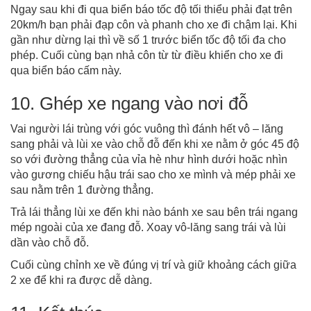
Ngay sau khi đi qua biển báo tốc độ tối thiểu phải đạt trên
20km/h bạn phải đạp côn và phanh cho xe đi chậm lại. Khi
gần như dừng lại thì về số 1 trước biển tốc độ tối đa cho
phép. Cuối cùng bạn nhả côn từ từ điều khiển cho xe đi
qua biển báo cấm này.
10. Ghép xe ngang vào nơi đỗ
Vai người lái trùng với góc vuông thì đánh hết vô – lăng
sang phải và lùi xe vào chỗ đỗ đến khi xe nằm ở góc 45 độ
so với đường thẳng của vỉa hè như hình dưới hoặc nhìn
vào gương chiếu hậu trái sao cho xe mình và mép phải xe
sau nằm trên 1 đường thẳng.
Trả lái thẳng lùi xe đến khi nào bánh xe sau bên trái ngang
mép ngoài của xe đang đỗ. Xoay vô-lăng sang trái và lùi
dần vào chỗ đỗ.
Cuối cùng chỉnh xe về đúng vị trí và giữ khoảng cách giữa
2 xe để khi ra được dễ dàng.