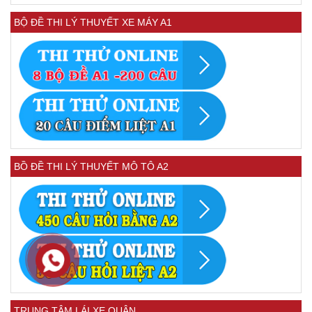
BỘ ĐỀ THI LÝ THUYẾT XE MÁY A1
BỒ ĐỀ THI LÝ THUYẾT MÔ TÔ A2
TRUNG TÂM LÁI XE QUẬN