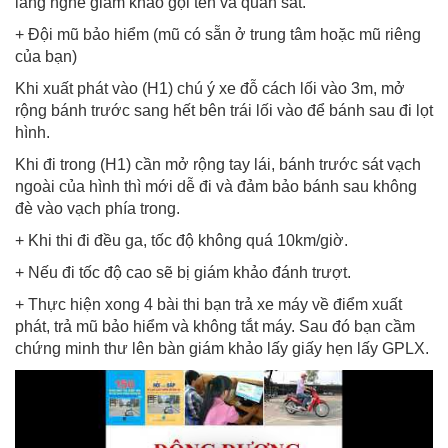
lắng nghe giám khảo gọi tên và quan sát.
+ Đội mũ bảo hiểm (mũ có sẵn ở trung tâm hoặc mũ riêng
của bạn)
Khi xuất phát vào (H1) chú ý xe đỗ cách lối vào 3m, mở
rộng bánh trước sang hết bên trái lối vào để bánh sau đi lọt
hình.
Khi đi trong (H1) cần mở rộng tay lái, bánh trước sát vạch
ngoài của hình thì mới dễ đi và đảm bảo bánh sau không
đè vào vạch phía trong.
+ Khi thi đi đều ga, tốc độ không quá 10km/giờ.
+ Nếu đi tốc độ cao sẽ bị giám khảo đánh trượt.
+ Thực hiện xong 4 bài thi bạn trả xe máy về điểm xuất
phát, trả mũ bảo hiểm và không tắt máy. Sau đó bạn cầm
chứng minh thư lên bàn giám khảo lấy giấy hẹn lấy GPLX.