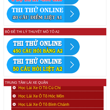
BỘ ĐỀ THI LÝ THUYẾT MÔ TÔ A2
TRUNG TÂM LÁI XE QUẬN
Học Lái Xe Ô Tô Củ Chi
Học Lái Xe Ô Tô Hóc Môn
Học Lái Xe Ô Tô Bình Chánh