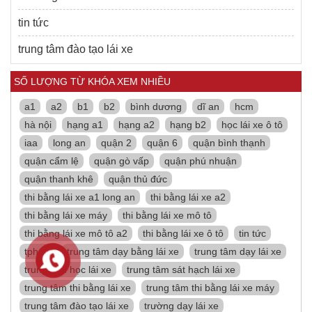
tin tức
trung tâm đào tạo lái xe
SỐ LƯỢNG TỪ KHÓA XEM NHIỀU
a1
a2
b1
b2
bình dương
dĩ an
hcm
hà nội
hạng a1
hạng a2
hạng b2
học lái xe ô tô
iaa
long an
quận 2
quận 6
quận bình thạnh
quận cẩm lệ
quận gò vấp
quận phú nhuận
quận thanh khê
quận thủ đức
thi bằng lái xe a1 long an
thi bằng lái xe a2
thi bằng lái xe máy
thi bằng lái xe mô tô
thi bằng lái xe mô tô a2
thi bằng lái xe ô tô
tin tức
tphcm
trung tâm dạy bằng lái xe
trung tâm dạy lái xe
trung tâm học lái xe
trung tâm sát hạch lái xe
trung tâm thi bằng lái xe
trung tâm thi bằng lái xe máy
trung tâm đào tạo lái xe
trường dạy lái xe