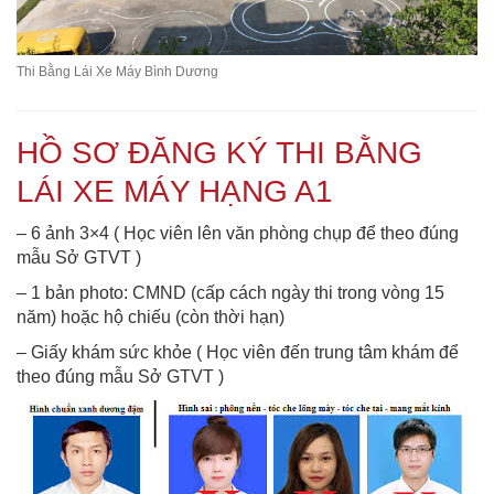
Thi Bằng Lái Xe Máy Bình Dương
HỒ SƠ ĐĂNG KÝ THI BẰNG
LÁI XE MÁY HẠNG A1
– 6 ảnh 3×4 ( Học viên lên văn phòng chụp để theo đúng
mẫu Sở GTVT )
– 1 bản photo: CMND (cấp cách ngày thi trong vòng 15
năm) hoặc hộ chiếu (còn thời hạn)
– Giấy khám sức khỏe ( Học viên đến trung tâm khám để
theo đúng mẫu Sở GTVT )