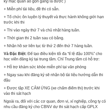
ký mặc quần áo gọn gàng là được )
+ Miễn phí tài liệu, đề thi có sẵn.
+ Tổ chức ôn luyện lý thuyết và thực hành không giới hạn
trước khi thi
+ Thi vào ngày thứ 7 và chủ nhật hàng tuần.
+ Thời gian thi 2 tuần sau có bằng.
+ Nhận hồ sơ liên tục từ thứ 2 đến thứ 7 hàng tuần.
Và Đặc Biệt:
Để tạo điều kiện tối đa “tỉ lệ đậu 100%” cho
học viên đăng ký tại trung tâm. Chỉ Trung tâm có hỗ trợ:
+ Hỗ trợ khám sức khỏe miễn phí tại văn phòng
+ Ngay sau khi đăng ký sẽ nhận bộ tài liệu hướng dẫn thi
đậu
+ Được tập XE CẢM ỨNG (xe chấm điểm thi) trước khi
vào thi sát hạch
Ngoài ra, đối với các cơ quan, đơn vị, xí nghiệp, công ty có
nhu cầu đăng ký cho CBNV dự thi sát hạch cấp GPLX