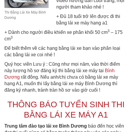
video hướng dẫn cuối trang, mọi
người tham khảo nhé !
Thi Bằng Lái Xe Máy Bình
+ Đủ 18 tuổi trở lên được đi thi
Dương
bằng lái xe máy hạng a1
3
+ Dành cho người điều khiển xe phân khối 50 cm
– 175
3
cm
Để biết thêm về các hạng bằng lái xe bạn vào phân loại
các bằng lái xe coi nhé !
Quý học viên Lưu ý : Cũng như mọi năm, vào thời điểm
này lượng hồ sơ đăng ký thi bằng lái xe máy tại
Bình
Dương
rất đông. Nếu anh/chị chưa có bằng lái xe máy
hạng A1, muốn thi lấy bằng lái xe máy Bình Dương thì
đăng ký nhanh, tránh tràn hồ sơ vào giờ cuối !
THÔNG BÁO TUYỂN SINH THI
BẰNG LÁI XE MÁY A1
Trung tâm đào tạo lái xe Bình Dương
báo đến học viên