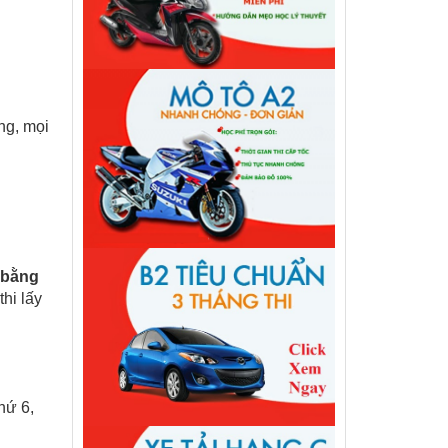
ang, mọi
 bằng
hi lấy
hứ 6,