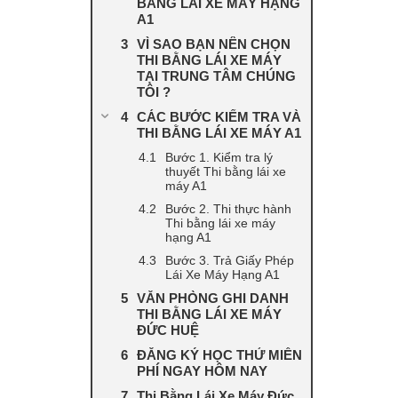
BẰNG LÁI XE MÁY HẠNG
A1
VÌ SAO BẠN NÊN CHỌN
THI BẰNG LÁI XE MÁY
TẠI TRUNG TÂM CHÚNG
TÔI ?
CÁC BƯỚC KIỂM TRA VÀ
THI BẰNG LÁI XE MÁY A1
Bước 1. Kiểm tra lý
thuyết Thi bằng lái xe
máy A1
Bước 2. Thi thực hành
Thi bằng lái xe máy
hạng A1
Bước 3. Trả Giấy Phép
Lái Xe Máy Hạng A1
VĂN PHÒNG GHI DANH
THI BẰNG LÁI XE MÁY
ĐỨC HUỆ
ĐĂNG KÝ HỌC THỬ MIỄN
PHÍ NGAY HÔM NAY
Thi Bằng Lái Xe Máy Đức