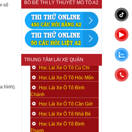
BỒ ĐỀ THI LÝ THUYẾT MÔ TÔ A2
m số
TRUNG TÂM LÁI XE QUẬN
Học Lái Xe Ô Tô Củ Chi
Học Lái Xe Ô Tô Hóc Môn
a hình).
Học Lái Xe Ô Tô Bình
Chánh
Học Lái Xe Ô Tô Cần Giờ
Học Lái Xe Ô Tô Nhà Bè
Học Lái Xe Ô Tô Bình
Thạnh