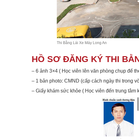
Thi Bằng Lái Xe Máy Long An
HỒ SƠ ĐĂNG KÝ THI BẰN
– 6 ảnh 3×4 ( Học viên lên văn phòng chụp để 
– 1 bản photo: CMND (cấp cách ngày thi trong v
– Giấy khám sức khỏe ( Học viên đến trung tâ