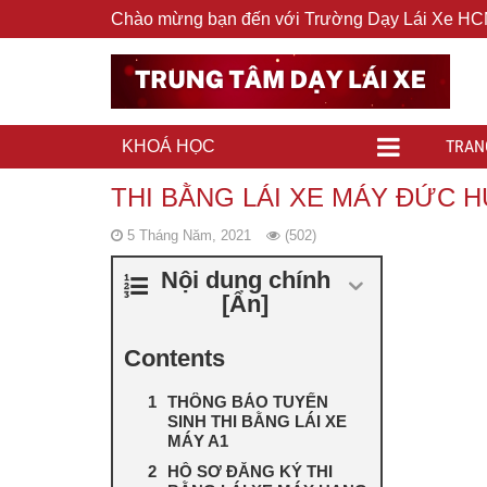
Chào mừng bạn đến với Trường Dạy Lái Xe H
TRAN
KHOÁ HỌC
THI BẰNG LÁI XE MÁY ĐỨC 
5 Tháng Năm, 2021
(502)
Nội dung chính
[
Ẩn
]
Contents
THÔNG BÁO TUYỂN
SINH THI BẰNG LÁI XE
MÁY A1
HỒ SƠ ĐĂNG KÝ THI