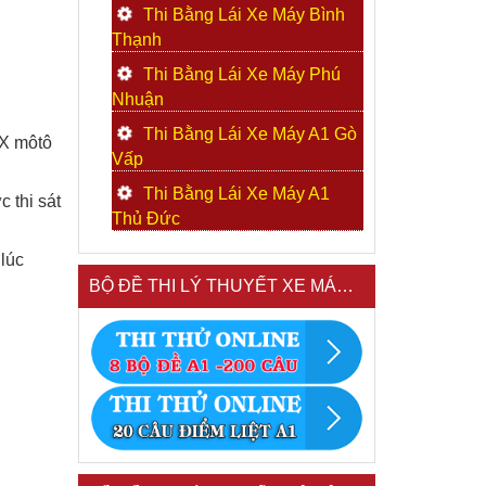
:
Thi Bằng Lái Xe Máy Bình
Thạnh
Thi Bằng Lái Xe Máy Phú
Nhuận
Thi Bằng Lái Xe Máy A1 Gò
LX môtô
Vấp
Thi Bằng Lái Xe Máy A1
 thi sát
Thủ Đức
lúc
BỘ ĐỀ THI LÝ THUYẾT XE MÁY A1