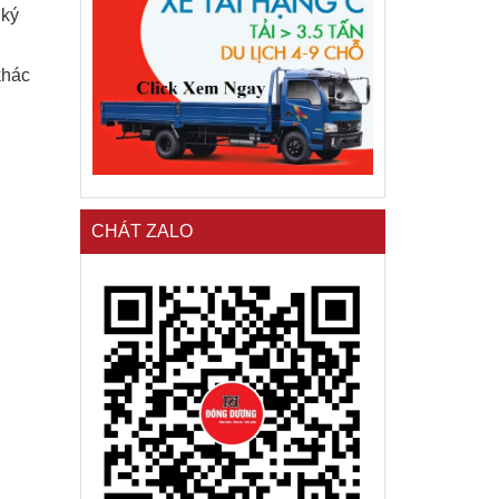
 ký
khác
CHÁT ZALO