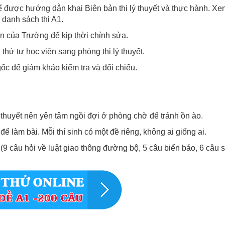
ể được hướng dẫn khai Biên bản thi lý thuyết và thực hành. Xe
 danh sách thi A1.
n của Trường để kịp thời chỉnh sửa.
thứ tự học viên sang phòng thi lý thuyết.
c để giám khảo kiểm tra và đối chiếu.
ý thuyết nên yên tâm ngồi đợi ở phòng chờ để tránh ồn ào.
ể làm bài. Mỗi thí sinh có một đề riêng, không ai giống ai.
(9 câu hỏi về luật giao thông đường bộ, 5 câu biển báo, 6 câu s