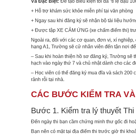
Và Đặc Biệt:
Để tạo điều kiện tối đa “tỉ lệ đậu 1
+ Hỗ trợ khám sức khỏe miễn phí tại văn phòng
+ Ngay sau khi đăng ký sẽ nhận bộ tài liệu hướn
+ Được tập XE CẢM ỨNG (xe chấm điểm thi) trướ
Ngoài ra, đối với các cơ quan, đơn vị, xí nghiệ
hạng A1, Trường sẽ cử nhân viên đến tận nơi để
– Sau khi hoàn thiện hồ sơ đăng ký, Trường sẽ thô
hạch vào ngày thứ 7 và chủ nhật dành cho các đố
– Học viên có thể đăng ký mua đĩa và sách 200 
rảnh rỗi tại nhà.
CÁC BƯỚC KIỂM TRA VÀ 
Bước 1. Kiểm tra lý thuyết Thi
Đến ngày thi bạn cầm chứng minh thư gốc đi hoặc
Bạn nên có mặt tại địa điểm thi trước giờ thi kho