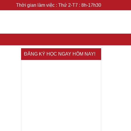
Thời gian làm việc : Thứ 2-T7 : 8h-17h30
ĐĂNG KÝ HỌC NGAY HÔM NAY!