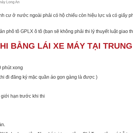
 máy Long An
h cư ở nước ngoài phải có hộ chiếu còn hiệu lực và có giấy p
 phô tô GPLX ô tô (bạn sẽ không phải thi lý thuyết luật giao th
HI BẰNG LÁI XE MÁY TẠI TRUNG
0 phút xong
 khi đi đăng ký mặc quần áo gọn gàng là được )
giới hạn trước khi thi
ần.