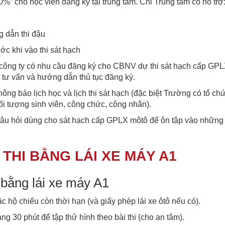
00%” cho học viên đăng ký tại trung tâm. Chỉ Trung tâm có hỗ trợ
g dẫn thi đậu
c khi vào thi sát hạch
p, công ty có nhu cầu đăng ký cho CBNV dự thi sát hạch cấp GP
 tư vấn và hướng dẫn thủ tục đăng ký.
ng báo lịch học và lịch thi sát hạch (đặc biệt Trường có tổ chức
i tượng sinh viên, công chức, công nhân).
câu hỏi dùng cho sát hạch cấp GPLX môtô để ôn tập vào những 
THI BẰNG LÁI XE MÁY A1
 bằng lái xe máy A1
 hộ chiếu còn thời hạn (và giấy phép lái xe ôtô nếu có).
ảng 30 phút để tập thử hình theo bài thi (cho an tâm).