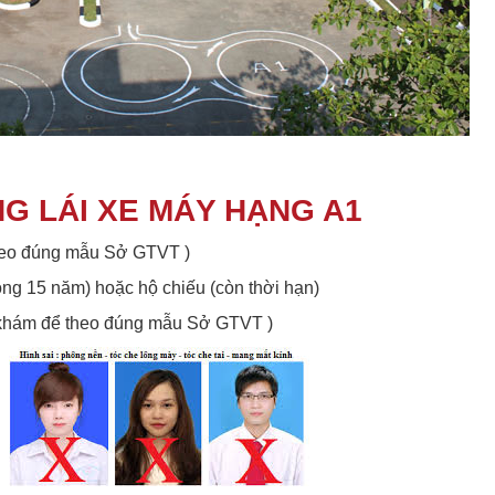
G LÁI XE MÁY HẠNG A1
theo đúng mẫu Sở GTVT )
òng 15 năm) hoặc hộ chiếu (còn thời hạn)
m khám để theo đúng mẫu Sở GTVT )