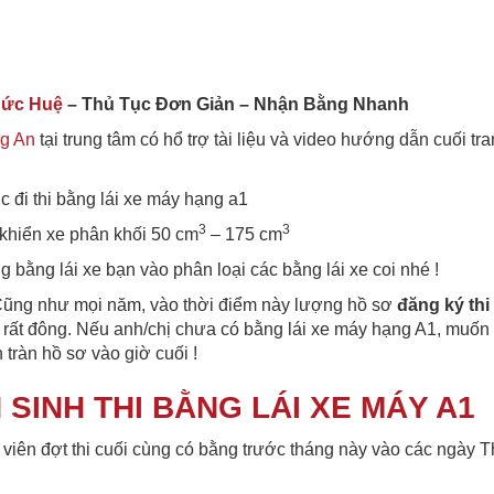
Đức Huệ
– Thủ Tục Đơn Giản – Nhận Bằng Nhanh
ng An
tại trung tâm có hổ trợ tài liệu và video hướng dẫn cuối tr
c đi thi bằng lái xe máy hạng a1
3
3
khiển xe phân khối 50 cm
– 175 cm
 bằng lái xe bạn vào phân loại các bằng lái xe coi nhé !
Cũng như mọi năm, vào thời điểm này lượng hồ sơ
đăng ký thi
rất đông. Nếu anh/chị chưa có bằng lái xe máy hạng A1, muốn t
 tràn hồ sơ vào giờ cuối !
SINH THI BẰNG LÁI XE MÁY A1
viên đợt thi cuối cùng có bằng trước tháng này vào các ngày T