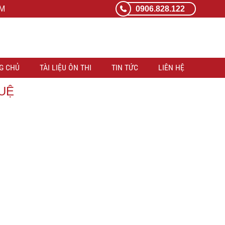
CM
0906.828.122
G CHỦ
TÀI LIỆU ÔN THI
TIN TỨC
LIÊN HỆ
HUỆ