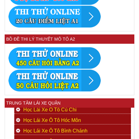
BỒ ĐỀ THI LÝ THUYẾT MÔ TÔ A2
TRUNG TÂM LÁI XE QUẬN
Học Lái Xe Ô Tô Củ Chi
Học Lái Xe Ô Tô Hóc Môn
Học Lái Xe Ô Tô Bình Chánh