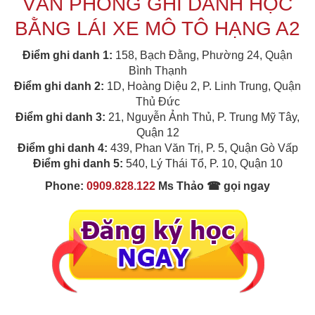
VĂN PHÒNG GHI DANH HỌC
BẰNG LÁI XE MÔ TÔ HẠNG A2
Điểm ghi danh 1:
158, Bạch Đằng, Phường 24, Quận
Bình Thạnh
Điểm ghi danh 2:
1D, Hoàng Diệu 2, P. Linh Trung, Quận
Thủ Đức
Điểm ghi danh 3:
21, Nguyễn Ảnh Thủ, P. Trung Mỹ Tây,
Quận 12
Điểm ghi danh 4:
439, Phan Văn Trị, P. 5, Quận Gò Vấp
Điểm ghi danh 5:
540, Lý Thái Tổ, P. 10, Quận 10
Phone:
0909.828.122
Ms Thảo ☎ gọi ngay