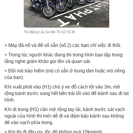
Thi Bằng Lái Xe Mô Tô A2 HCM
+ Máy đã nổ và để số sẵn (số 2) các bạn chỉ việc đi thôi.
+ Trong lúc người khác đang thi trong hình bạn tập trung
lắng nghe giám khảo gọi tên và quan sát.
+ Đội mũ bảo hiểm (mũ có sẵn ở trung tâm hoặc mũ riêng
của bạn)
Khi xuất phát vào (H1) chú ý xe đỗ cách lối vào 3m, mở
rộng bánh trước sang hết bên trái lối vào để bánh sau đi lọt
hình.
Khi đi trong (H1) cần mở rộng tay lái, bánh trước sát vạch
ngoài của hình thì mới dễ đi và đảm bảo bánh sau không
đè vào vạch phía trong.
+ Khi thi đi đều ga, tốc độ không quá 10km/giờ.