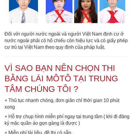
Đối với người nước ngoài và người Việt Nam định cư ở
nước ngoài phải có hộ chiếu còn hiệu lực và có giấy phép
cư trú tại Việt Nam theo quy định của pháp luật.
VÌ SAO BẠN NÊN CHỌN THI
BẰNG LÁI MÔTÔ TẠI TRUNG
TÂM CHÚNG TÔI ?
+ Thủ tục nhanh chóng, đơn giản chỉ thời gian 10 phút
xong
+ Hỗ trợ chụp hình miễn phí ngay tại trung tâm ( khi đi đăng
ký mặc quần áo gọn gàng là được )
+ Miễn phí tài liệu, đề thi có sẵn.