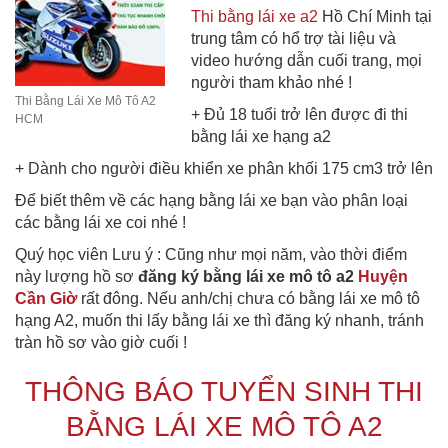
Thi bằng lái xe a2
Hồ Chí Minh tại
trung tâm có hổ trợ tài liệu và
video hướng dẫn cuối trang, mọi
người tham khảo nhé !
Thi Bằng Lái Xe Mô Tô A2
+ Đủ 18 tuổi trở lên được đi thi
HCM
bằng lái xe hạng a2
+ Dành cho người điều khiển xe phân khối 175 cm3 trở lên
Để biết thêm về các hạng bằng lái xe bạn vào phân loại
các bằng lái xe coi nhé !
Quý học viên Lưu ý : Cũng như mọi năm, vào thời điểm
này lượng hồ sơ
đăng ký bằng lái xe mô tô a2
Huyện
Cần Giờ
rất đông. Nếu anh/chị chưa có bằng lái xe mô tô
hạng A2, muốn thi lấy bằng lái xe thì đăng ký nhanh, tránh
tràn hồ sơ vào giờ cuối !
THÔNG BÁO TUYỂN SINH THI
BẰNG LÁI XE MÔ TÔ A2