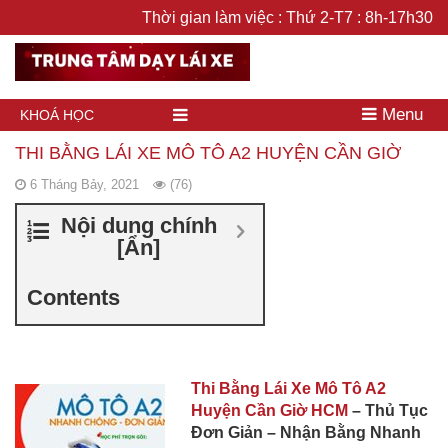
Thời gian làm việc : Thứ 2-T7 : 8h-17h30
Menu
KHOÁ HỌC
THI BẰNG LÁI XE MÔ TÔ A2 HUYỆN CẦN GIỜ
6 Tháng Bảy, 2021
(76)
Nội dung chính
[
Ẩn
]
Contents
Thi Bằng Lái Xe Mô Tô A2
Huyện Cần Giờ HCM
– Thủ Tục
Đơn Giản – Nhận Bằng Nhanh