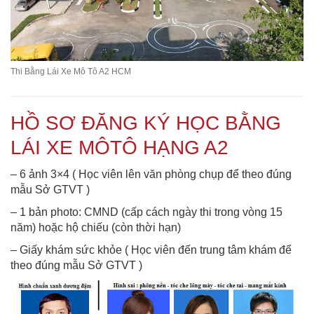
Thi Bằng Lái Xe Mô Tô A2 HCM
HỒ SƠ ĐĂNG KÝ HỌC BẰNG
LÁI XE MÔTÔ HẠNG A2
– 6 ảnh 3×4 ( Học viên lên văn phòng chụp để theo đúng
mẫu Sở GTVT )
– 1 bản photo: CMND (cấp cách ngày thi trong vòng 15
năm) hoặc hộ chiếu (còn thời hạn)
– Giấy khám sức khỏe ( Học viên đến trung tâm khám để
theo đúng mẫu Sở GTVT )