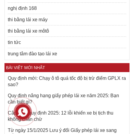
nghị định 168
thi bằng lái xe máy
thi bằng lái xe môtô
tin tức
trung tâm đào tạo lái xe
BÀI VIẾT MỚI NHẤT
Quy định mới: Chạy ô tô quá tốc độ bị trừ điểm GPLX ra
sao?
Quy định nâng hạng giấy phép lái xe năm 2025: Bạn
cần biết gì?
Cập nhật quy định 2025: 12 lỗi khiến xe bị tịch thu
không chần chừ
Từ ngày 15/1/2025 Lưu ý đổi Giấy phép lái xe sang