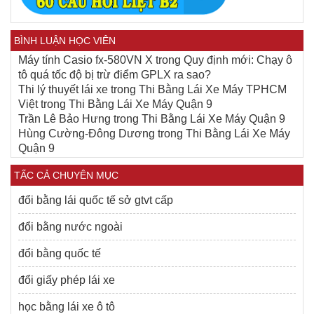
BÌNH LUẬN HỌC VIÊN
Máy tính Casio fx-580VN X
trong
Quy định mới: Chạy ô
tô quá tốc độ bị trừ điểm GPLX ra sao?
Thi lý thuyết lái xe
trong
Thi Bằng Lái Xe Máy TPHCM
Việt
trong
Thi Bằng Lái Xe Máy Quận 9
Trần Lê Bảo Hưng
trong
Thi Bằng Lái Xe Máy Quận 9
Hùng Cường-Đông Dương
trong
Thi Bằng Lái Xe Máy
Quận 9
TẤC CẢ CHUYÊN MỤC
đổi bằng lái quốc tế sở gtvt cấp
đổi bằng nước ngoài
đổi bằng quốc tế
đổi giấy phép lái xe
học bằng lái xe ô tô