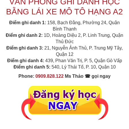
VĂN PHÒNG GHI DANH HỌC
BẰNG LÁI XE MÔ TÔ HẠNG A2
Điểm ghi danh 1:
158, Bạch Đằng, Phường 24, Quận
Bình Thạnh
Điểm ghi danh 2:
1D, Hoàng Diệu 2, P. Linh Trung, Quận
Thủ Đức
Điểm ghi danh 3:
21, Nguyễn Ảnh Thủ, P. Trung Mỹ Tây,
Quận 12
Điểm ghi danh 4:
439, Phan Văn Trị, P. 5, Quận Gò Vấp
Điểm ghi danh 5:
540, Lý Thái Tổ, P. 10, Quận 10
Phone:
0909.828.122
Ms Thảo ☎ gọi ngay