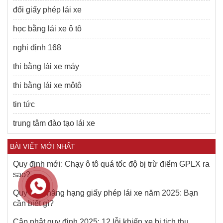
đổi giấy phép lái xe
học bằng lái xe ô tô
nghị định 168
thi bằng lái xe máy
thi bằng lái xe môtô
tin tức
trung tâm đào tạo lái xe
BÀI VIẾT MỚI NHẤT
Quy định mới: Chạy ô tô quá tốc độ bị trừ điểm GPLX ra
sao?
Quy định nâng hạng giấy phép lái xe năm 2025: Bạn
cần biết gì?
Cập nhật quy định 2025: 12 lỗi khiến xe bị tịch thu