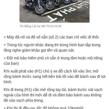
Thi Bằng Lái Xe Mô Tô A2 HCM
+ Máy đã nổ và để số sẵn (số 2) các bạn chỉ việc đi thôi.
+ Trong lúc người khác đang thi trong hình bạn tập trung
lắng nghe giám khảo gọi tên và quan sát.
+ Đội mũ bảo hiểm (mũ có sẵn ở trung tâm hoặc mũ riêng
của bạn)
Khi xuất phát vào (H1) chú ý xe đỗ cách lối vào 3m, mở
rộng bánh trước sang hết bên trái lối vào để bánh sau đi lọt
hình.
Khi đi trong (H1) cần mở rộng tay lái, bánh trước sát vạch
ngoài của hình thì mới dễ đi và đảm bảo bánh sau không
đè vào vạch phía trong.
+ Khi thi đi đều ga, tốc độ không quá 10km/giờ.