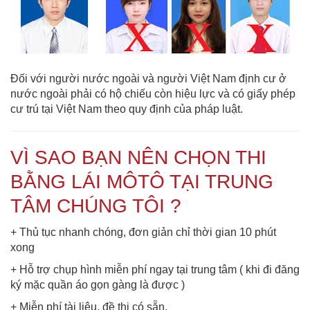
Đối với người nước ngoài và người Việt Nam định cư ở
nước ngoài phải có hộ chiếu còn hiệu lực và có giấy phép
cư trú tại Việt Nam theo quy định của pháp luật.
VÌ SAO BẠN NÊN CHỌN THI
BẰNG LÁI MÔTÔ TẠI TRUNG
TÂM CHÚNG TÔI ?
+ Thủ tục nhanh chóng, đơn giản chỉ thời gian 10 phút
xong
+ Hỗ trợ chụp hình miễn phí ngay tại trung tâm ( khi đi đăng
ký mặc quần áo gọn gàng là được )
+ Miễn phí tài liệu, đề thi có sẵn.