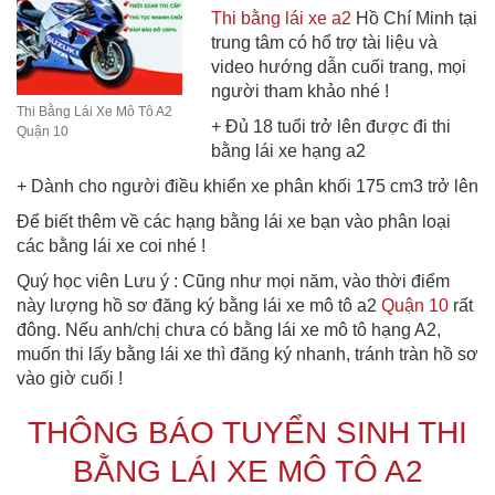
Thi bằng lái xe a2
Hồ Chí Minh tại
trung tâm có hổ trợ tài liệu và
video hướng dẫn cuối trang, mọi
người tham khảo nhé !
Thi Bằng Lái Xe Mô Tô A2
+ Đủ 18 tuổi trở lên được đi thi
Quận 10
bằng lái xe hạng a2
+ Dành cho người điều khiển xe phân khối 175 cm3 trở lên
Để biết thêm về các hạng bằng lái xe bạn vào phân loại
các bằng lái xe coi nhé !
Quý học viên Lưu ý : Cũng như mọi năm, vào thời điểm
này lượng hồ sơ đăng ký bằng lái xe mô tô a2
Quận 10
rất
đông. Nếu anh/chị chưa có bằng lái xe mô tô hạng A2,
muốn thi lấy bằng lái xe thì đăng ký nhanh, tránh tràn hồ sơ
vào giờ cuối !
THÔNG BÁO TUYỂN SINH THI
BẰNG LÁI XE MÔ TÔ A2