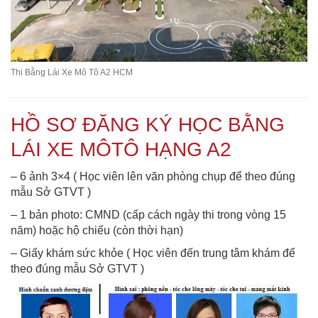
Thi Bằng Lái Xe Mô Tô A2 HCM
HỒ SƠ ĐĂNG KÝ HỌC BẰNG
LÁI XE MÔTÔ HẠNG A2
– 6 ảnh 3×4 ( Học viên lên văn phòng chụp để theo đúng
mẫu Sở GTVT )
– 1 bản photo: CMND (cấp cách ngày thi trong vòng 15
năm) hoặc hộ chiếu (còn thời hạn)
– Giấy khám sức khỏe ( Học viên đến trung tâm khám để
theo đúng mẫu Sở GTVT )