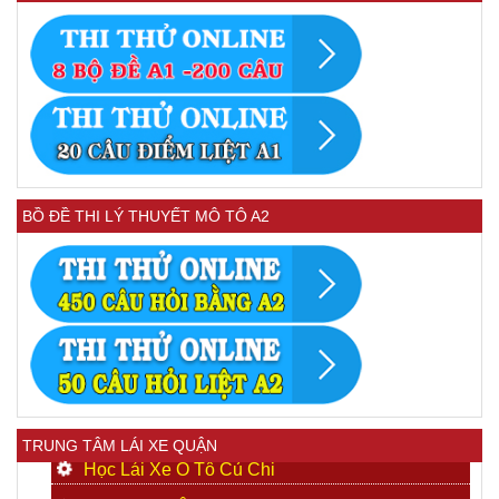
BỒ ĐỀ THI LÝ THUYẾT MÔ TÔ A2
TRUNG TÂM LÁI XE QUẬN
Học Lái Xe Ô Tô Củ Chi