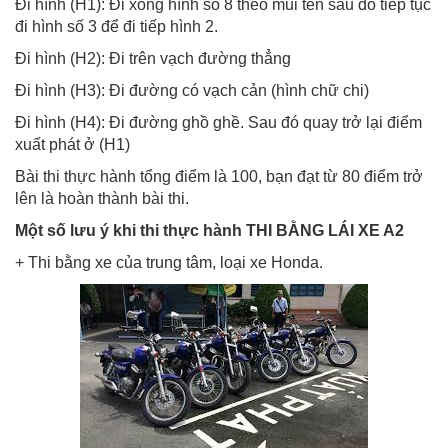
Đi hình (H1): Đi xong hình số 8 theo mũi tên sau đó tiếp tục
đi hình số 3 để đi tiếp hình 2.
Đi hình (H2): Đi trên vạch đường thẳng
Đi hình (H3): Đi đường có vạch cản (hình chữ chi)
Đi hình (H4): Đi đường ghồ ghề. Sau đó quay trở lại điểm
xuất phát ở (H1)
Bài thi thực hành tổng điểm là 100, bạn đạt từ 80 điểm trở
lên là hoàn thành bài thi.
Một số lưu ý khi thi thực hành THI BẰNG LÁI XE A2
+ Thi bằng xe của trung tâm, loại xe Honda.