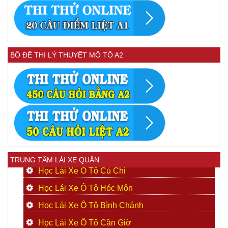
BỒ ĐỀ THI LÝ THUYẾT MÔ TÔ A2
TRUNG TÂM LÁI XE QUẬN
Học Lái Xe Ô Tô Củ Chi
Học Lái Xe Ô Tô Hóc Môn
Học Lái Xe Ô Tô Bình Chánh
Học Lái Xe Ô Tô Cần Giờ