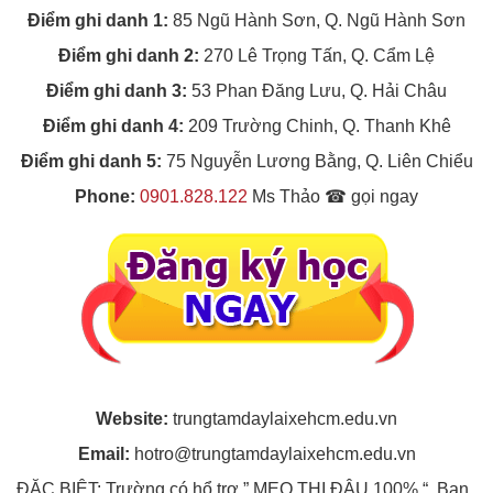
Điểm ghi danh 1:
85 Ngũ Hành Sơn, Q. Ngũ Hành Sơn
Điểm ghi danh 2:
270 Lê Trọng Tấn, Q. Cẩm Lệ
Điểm ghi danh 3:
53 Phan Đăng Lưu, Q. Hải Châu
Điểm ghi danh 4:
209 Trường Chinh, Q. Thanh Khê
Điểm ghi danh 5:
75 Nguyễn Lương Bằng, Q. Liên Chiểu
Phone:
0901.828.122
Ms Thảo ☎ gọi ngay
Website:
trungtamdaylaixehcm.edu.vn
Email:
hotro@trungtamdaylaixehcm.edu.vn
ĐẶC BIỆT: Trường có hổ trợ ” MẸO THI ĐẬU 100% “. Bạn