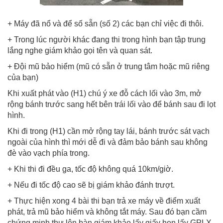
+ Máy đã nổ và để số sẵn (số 2) các bạn chỉ việc đi thôi.
+ Trong lúc người khác đang thi trong hình bạn tập trung
lắng nghe giám khảo gọi tên và quan sát.
+ Đội mũ bảo hiểm (mũ có sẵn ở trung tâm hoặc mũ riêng
của bạn)
Khi xuất phát vào (H1) chú ý xe đỗ cách lối vào 3m, mở
rộng bánh trước sang hết bên trái lối vào để bánh sau đi lọt
hình.
Khi đi trong (H1) cần mở rộng tay lái, bánh trước sát vạch
ngoài của hình thì mới dễ đi và đảm bảo bánh sau không
đè vào vạch phía trong.
+ Khi thi đi đều ga, tốc độ không quá 10km/giờ.
+ Nếu đi tốc độ cao sẽ bị giám khảo đánh trượt.
+ Thực hiện xong 4 bài thi bạn trả xe máy về điểm xuất
phát, trả mũ bảo hiểm và không tắt máy. Sau đó bạn cầm
chứng minh thư lên bàn giám khảo lấy giấy hẹn lấy GPLX.