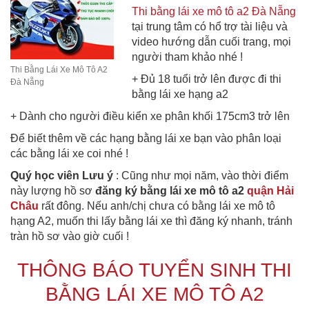
Thi bằng lái xe mô tô a2 Đà Nẵng
tại trung tâm có hổ trợ tài liệu và
video hướng dẫn cuối trang, mọi
người tham khảo nhé !
Thi Bằng Lái Xe Mô Tô A2
+ Đủ 18 tuổi trở lên được đi thi
Đà Nẵng
bằng lái xe hạng a2
+ Dành cho người điều kiển xe phân khối 175cm3 trở lên
Để biết thêm về các hạng bằng lái xe bạn vào phân loại
các bằng lái xe coi nhé !
Quý học viên Lưu ý
: Cũng như mọi năm, vào thời điểm
này lượng hồ sơ
đăng ký bằng lái xe mô tô a2
quận Hải
Châu
rất đông. Nếu anh/chị chưa có bằng lái xe mô tô
hạng A2, muốn thi lấy bằng lái xe thì đăng ký nhanh, tránh
tràn hồ sơ vào giờ cuối !
THÔNG BÁO TUYỂN SINH THI
BẰNG LÁI XE MÔ TÔ A2