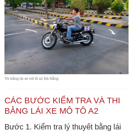
Thi bằng lái xe mô tô a2 Đà Nẵng
CÁC BƯỚC KIỂM TRA VÀ THI
BẰNG LÁI XE MÔ TÔ A2
Bước 1. Kiểm tra lý thuyết bằng lái