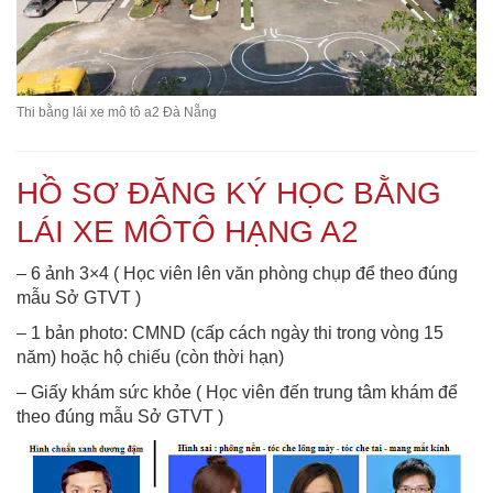
Thi bằng lái xe mô tô a2 Đà Nẵng
HỒ SƠ ĐĂNG KÝ HỌC BẰNG
LÁI XE MÔTÔ HẠNG A2
– 6 ảnh 3×4 ( Học viên lên văn phòng chụp để theo đúng
mẫu Sở GTVT )
– 1 bản photo: CMND (cấp cách ngày thi trong vòng 15
năm) hoặc hộ chiếu (còn thời hạn)
– Giấy khám sức khỏe ( Học viên đến trung tâm khám để
theo đúng mẫu Sở GTVT )