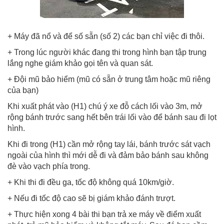
+ Máy đã nổ và để số sẵn (số 2) các bạn chỉ việc đi thôi.
+ Trong lúc người khác đang thi trong hình bạn tập trung
lắng nghe giám khảo gọi tên và quan sát.
+ Đội mũ bảo hiểm (mũ có sẵn ở trung tâm hoặc mũ riêng
của bạn)
Khi xuất phát vào (H1) chú ý xe đỗ cách lối vào 3m, mở
rộng bánh trước sang hết bên trái lối vào để bánh sau đi lọt
hình.
Khi đi trong (H1) cần mở rộng tay lái, bánh trước sát vạch
ngoài của hình thì mới dễ đi và đảm bảo bánh sau không
đè vào vạch phía trong.
+ Khi thi đi đều ga, tốc độ không quá 10km/giờ.
+ Nếu đi tốc độ cao sẽ bị giám khảo đánh trượt.
+ Thực hiện xong 4 bài thi bạn trả xe máy về điểm xuất