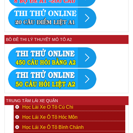
BỒ ĐỀ THI LÝ THUYẾT MÔ TÔ A2
TRUNG TÂM LÁI XE QUẬN
Học Lái Xe Ô Tô Củ Chi
Học Lái Xe Ô Tô Hóc Môn
Học Lái Xe Ô Tô Bình Chánh