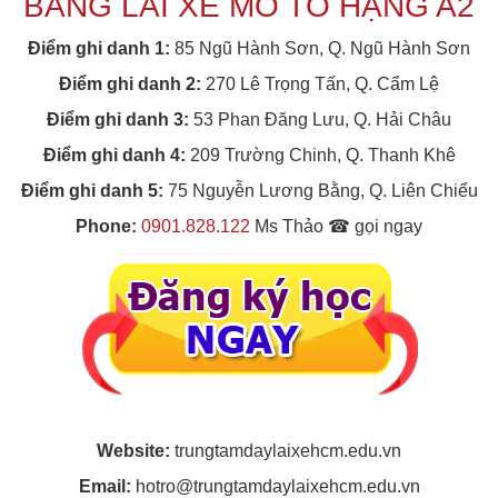
BẰNG LÁI XE MÔ TÔ HẠNG A2
Điểm ghi danh 1:
85 Ngũ Hành Sơn, Q. Ngũ Hành Sơn
Điểm ghi danh 2:
270 Lê Trọng Tấn, Q. Cẩm Lệ
Điểm ghi danh 3:
53 Phan Đăng Lưu, Q. Hải Châu
Điểm ghi danh 4:
209 Trường Chinh, Q. Thanh Khê
Điểm ghi danh 5:
75 Nguyễn Lương Bằng, Q. Liên Chiểu
Phone:
0901.828.122
Ms Thảo ☎ gọi ngay
Website:
trungtamdaylaixehcm.edu.vn
Email:
hotro@trungtamdaylaixehcm.edu.vn