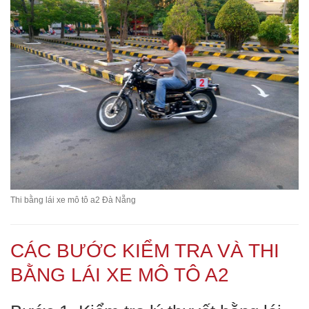
Thi bằng lái xe mô tô a2 Đà Nẵng
CÁC BƯỚC KIỂM TRA VÀ THI
BẰNG LÁI XE MÔ TÔ A2