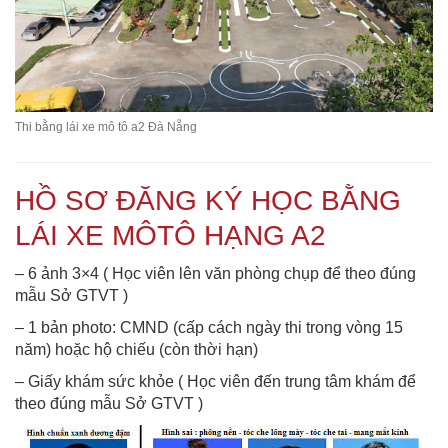
Thi bằng lái xe mô tô a2 Đà Nẵng
HỒ SƠ ĐĂNG KÝ HỌC BẰNG
LÁI XE MÔTÔ HẠNG A2
– 6 ảnh 3×4 ( Học viên lên văn phòng chụp để theo đúng
mẫu Sở GTVT )
– 1 bản photo: CMND (cấp cách ngày thi trong vòng 15
năm) hoặc hộ chiếu (còn thời hạn)
– Giấy khám sức khỏe ( Học viên đến trung tâm khám để
theo đúng mẫu Sở GTVT )