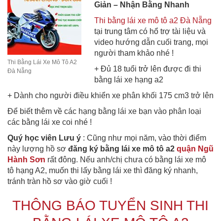
Giản – Nhận Bằng Nhanh
Thi bằng lái xe mô tô a2 Đà Nẵng
tại trung tâm có hổ trợ tài liệu và
video hướng dẫn cuối trang, mọi
người tham khảo nhé !
Thi Bằng Lái Xe Mô Tô A2
+ Đủ 18 tuổi trở lên được đi thi
Đà Nẵng
bằng lái xe hạng a2
+ Dành cho người điều khiển xe phân khối 175 cm3 trở lên
Để biết thêm về các hạng bằng lái xe bạn vào phân loại
các bằng lái xe coi nhé !
Quý học viên Lưu ý
: Cũng như mọi năm, vào thời điểm
này lượng hồ sơ
đăng ký bằng lái xe mô tô a2
quận Ngũ
Hành Sơn
rất đông. Nếu anh/chị chưa có bằng lái xe mô
tô hạng A2, muốn thi lấy bằng lái xe thì đăng ký nhanh,
tránh tràn hồ sơ vào giờ cuối !
THÔNG BÁO TUYỂN SINH THI