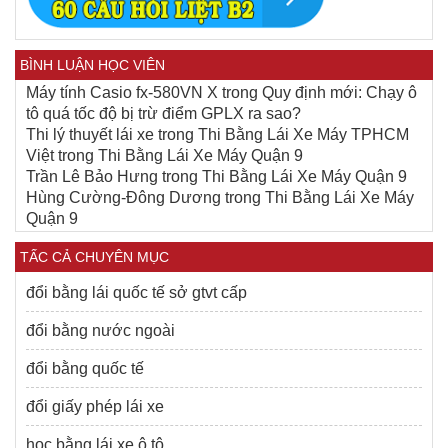
BÌNH LUẬN HỌC VIÊN
Máy tính Casio fx-580VN X
trong
Quy định mới: Chạy ô
tô quá tốc độ bị trừ điểm GPLX ra sao?
Thi lý thuyết lái xe
trong
Thi Bằng Lái Xe Máy TPHCM
Việt
trong
Thi Bằng Lái Xe Máy Quận 9
Trần Lê Bảo Hưng
trong
Thi Bằng Lái Xe Máy Quận 9
Hùng Cường-Đông Dương
trong
Thi Bằng Lái Xe Máy
Quận 9
TẤC CẢ CHUYÊN MỤC
đổi bằng lái quốc tế sở gtvt cấp
đổi bằng nước ngoài
đổi bằng quốc tế
đổi giấy phép lái xe
học bằng lái xe ô tô