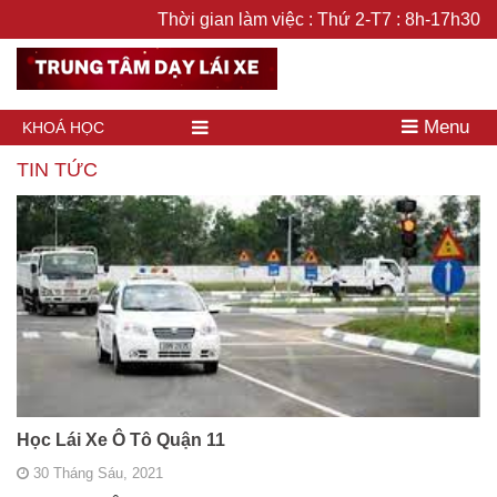
Thời gian làm việc : Thứ 2-T7 : 8h-17h30
Menu
KHOÁ HỌC
TIN TỨC
Học Lái Xe Ô Tô Quận 11
30 Tháng Sáu, 2021