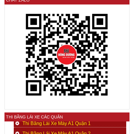
THI BẰNG LÁI XE CÁC QUẬN
Thi Bằng Lái Xe Máy A1 Quận 1
Thi Bằng Lái Xe Máy A1 Quận 2