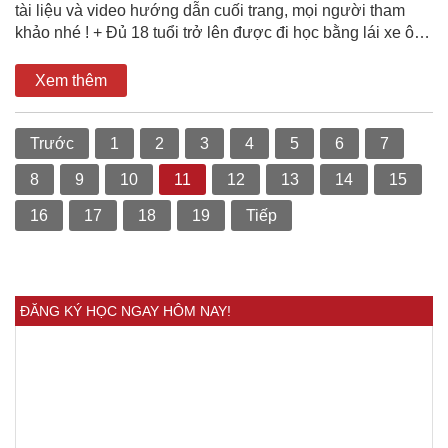
tài liệu và video hướng dẫn cuối trang, mọi người tham
khảo nhé ! + Đủ 18 tuổi trở lên được đi học bằng lái xe ô…
Xem thêm
Trước
1
2
3
4
5
6
7
8
9
10
11
12
13
14
15
16
17
18
19
Tiếp
ĐĂNG KÝ HỌC NGAY HÔM NAY!