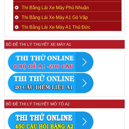
Thi Bằng Lái Xe Máy Phú Nhuận
Thi Bằng Lái Xe Máy A1 Gò Vấp
Thi Bằng Lái Xe Máy A1 Thủ Đức
BỘ ĐỀ THI LÝ THUYẾT XE MÁY A1
BỒ ĐỀ THI LÝ THUYẾT MÔ TÔ A2