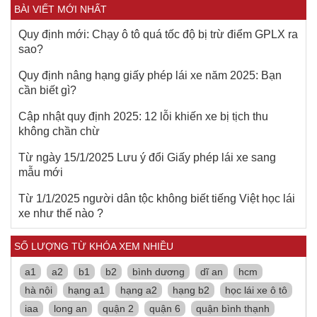
BÀI VIẾT MỚI NHẤT
Quy định mới: Chạy ô tô quá tốc độ bị trừ điểm GPLX ra
sao?
Quy định nâng hạng giấy phép lái xe năm 2025: Bạn
cần biết gì?
Cập nhật quy định 2025: 12 lỗi khiến xe bị tịch thu
không chần chừ
Từ ngày 15/1/2025 Lưu ý đổi Giấy phép lái xe sang
mẫu mới
Từ 1/1/2025 người dân tộc không biết tiếng Việt học lái
xe như thế nào ?
SỐ LƯỢNG TỪ KHÓA XEM NHIỀU
a1
a2
b1
b2
bình dương
dĩ an
hcm
hà nội
hạng a1
hạng a2
hạng b2
học lái xe ô tô
iaa
long an
quận 2
quận 6
quận bình thạnh