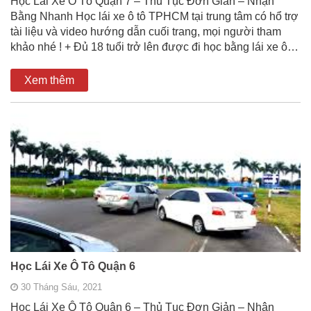
Học Lái Xe Ô Tô Quận 7 – Thủ Tục Đơn Giản – Nhận
Bằng Nhanh Học lái xe ô tô TPHCM tại trung tâm có hổ trợ
tài liệu và video hướng dẫn cuối trang, mọi người tham
khảo nhé ! + Đủ 18 tuổi trở lên được đi học bằng lái xe ô…
Xem thêm
Học Lái Xe Ô Tô Quận 6
30 Tháng Sáu, 2021
Học Lái Xe Ô Tô Quận 6 – Thủ Tục Đơn Giản – Nhận