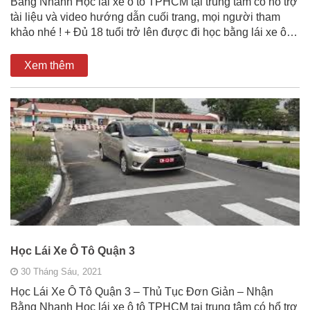
Bằng Nhanh Học lái xe ô tô TPHCM tại trung tâm có hổ trợ
tài liệu và video hướng dẫn cuối trang, mọi người tham
khảo nhé ! + Đủ 18 tuổi trở lên được đi học bằng lái xe ô…
Xem thêm
Học Lái Xe Ô Tô Quận 3
30 Tháng Sáu, 2021
Học Lái Xe Ô Tô Quận 3 – Thủ Tục Đơn Giản – Nhận
Bằng Nhanh Học lái xe ô tô TPHCM tại trung tâm có hổ trợ