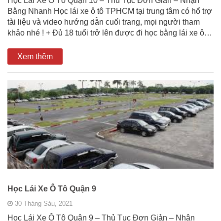
Học Lái Xe Ô Tô Quận 10 – Thủ Tục Đơn Giản – Nhận
Bằng Nhanh Học lái xe ô tô TPHCM tại trung tâm có hổ trợ
tài liệu và video hướng dẫn cuối trang, mọi người tham
khảo nhé ! + Đủ 18 tuổi trở lên được đi học bằng lái xe ô…
Xem thêm
Học Lái Xe Ô Tô Quận 9
30 Tháng Sáu, 2021
Học Lái Xe Ô Tô Quận 9 – Thủ Tục Đơn Giản – Nhận