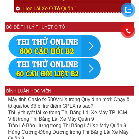
Học Lái Xe Ô Tô Quận 1
BỘ ĐỀ THI LÝ THUYẾT Ô TÔ
BÌNH LUẬN HỌC VIÊN
Máy tính Casio fx-580VN X
trong
Quy định mới: Chạy ô
tô quá tốc độ bị trừ điểm GPLX ra sao?
Thi lý thuyết lái xe
trong
Thi Bằng Lái Xe Máy TPHCM
Việt
trong
Thi Bằng Lái Xe Máy Quận 9
Trần Lê Bảo Hưng
trong
Thi Bằng Lái Xe Máy Quận 9
Hùng Cường-Đông Dương
trong
Thi Bằng Lái Xe Máy
Quận 9