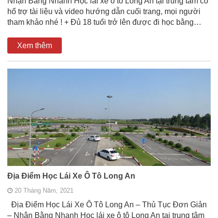
Nhận Bằng Nhanh Học lái xe ô tô Long An tại trung tâm có
hổ trợ tài liệu và video hướng dẫn cuối trang, mọi người
tham khảo nhé ! + Đủ 18 tuổi trở lên được đi học bằng…
Xem thêm
Địa Điểm Học Lái Xe Ô Tô Long An
20 Tháng Năm, 2021
Địa Điểm Học Lái Xe Ô Tô Long An – Thủ Tục Đơn Giản
– Nhận Bằng Nhanh Học lái xe ô tô Long An tại trung tâm