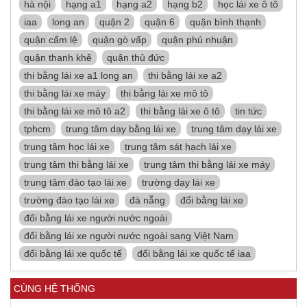
hà nội
hạng a1
hạng a2
hạng b2
học lái xe ô tô
iaa
long an
quận 2
quận 6
quận bình thạnh
quận cẩm lệ
quận gò vấp
quận phú nhuận
quận thanh khê
quận thủ đức
thi bằng lái xe a1 long an
thi bằng lái xe a2
thi bằng lái xe máy
thi bằng lái xe mô tô
thi bằng lái xe mô tô a2
thi bằng lái xe ô tô
tin tức
tphcm
trung tâm dạy bằng lái xe
trung tâm dạy lái xe
trung tâm học lái xe
trung tâm sát hạch lái xe
trung tâm thi bằng lái xe
trung tâm thi bằng lái xe máy
trung tâm đào tạo lái xe
trường dạy lái xe
trường đào tạo lái xe
đà nẵng
đổi bằng lái xe
đổi bằng lái xe người nước ngoài
đổi bằng lái xe người nước ngoài sang Việt Nam
đổi bằng lái xe quốc tế
đổi bằng lái xe quốc tế iaa
CÙNG HỆ THỐNG