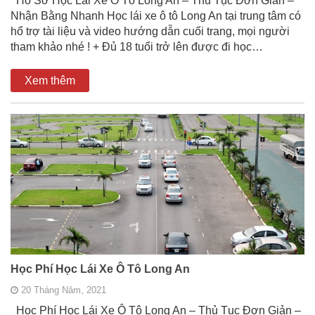
Hồ Sơ Học Lái Xe Ô Tô Long An – Thủ Tục Đơn Giản –
Nhận Bằng Nhanh Học lái xe ô tô Long An tại trung tâm có
hổ trợ tài liệu và video hướng dẫn cuối trang, mọi người
tham khảo nhé ! + Đủ 18 tuổi trở lên được đi học…
Xem thêm
Học Phí Học Lái Xe Ô Tô Long An
20 Tháng Năm, 2021
Học Phí Học Lái Xe Ô Tô Long An – Thủ Tục Đơn Giản –