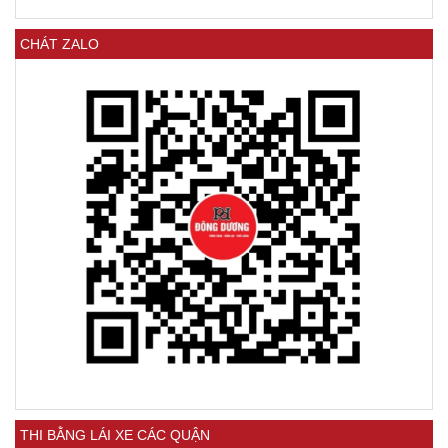
CHÁT ZALO
THI BẰNG LÁI XE CÁC QUẬN