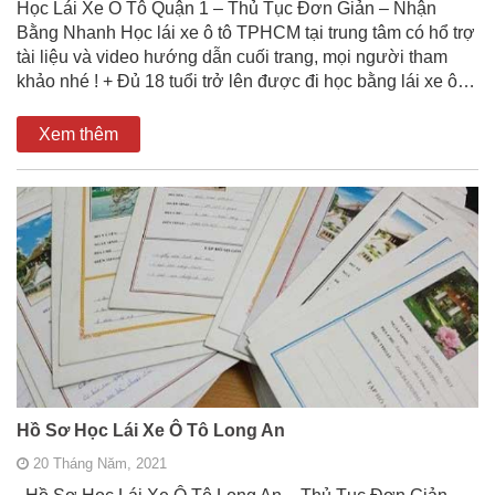
Học Lái Xe Ô Tô Quận 1 – Thủ Tục Đơn Giản – Nhận
Bằng Nhanh Học lái xe ô tô TPHCM tại trung tâm có hổ trợ
tài liệu và video hướng dẫn cuối trang, mọi người tham
khảo nhé ! + Đủ 18 tuổi trở lên được đi học bằng lái xe ô…
Xem thêm
Hồ Sơ Học Lái Xe Ô Tô Long An
20 Tháng Năm, 2021