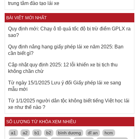
trung tâm đào tạo lái xe
BÀI VIẾT MỚI NHẤT
Quy định mới: Chạy ô tô quá tốc độ bị trừ điểm GPLX ra
sao?
Quy định nâng hạng giấy phép lái xe năm 2025: Bạn
cần biết gì?
Cập nhật quy định 2025: 12 lỗi khiến xe bị tịch thu
không chần chừ
Từ ngày 15/1/2025 Lưu ý đổi Giấy phép lái xe sang
mẫu mới
Từ 1/1/2025 người dân tộc không biết tiếng Việt học lái
xe như thế nào ?
SỐ LƯỢNG TỪ KHÓA XEM NHIỀU
a1
a2
b1
b2
bình dương
dĩ an
hcm