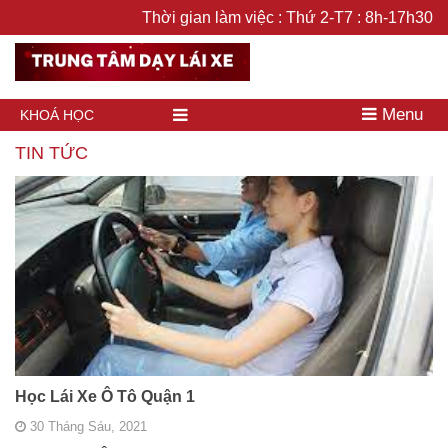
Thời gian làm việc : Thứ 2-T7 : 8h-17h30
Menu
KHOÁ HỌC
TIN TỨC
Học Lái Xe Ô Tô Quận 1
30 Tháng Sáu, 2021