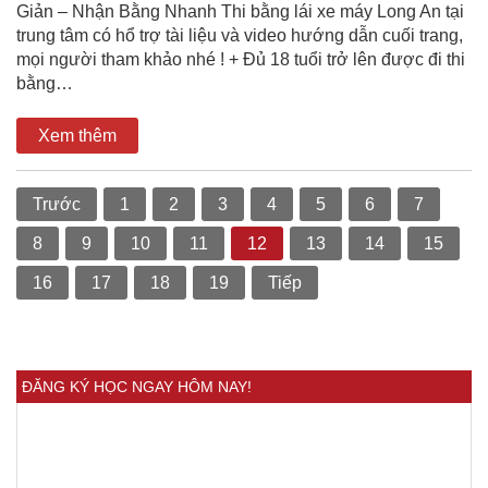
Giản – Nhận Bằng Nhanh Thi bằng lái xe máy Long An tại
trung tâm có hổ trợ tài liệu và video hướng dẫn cuối trang,
mọi người tham khảo nhé ! + Đủ 18 tuổi trở lên được đi thi
bằng…
Xem thêm
Trước
1
2
3
4
5
6
7
8
9
10
11
12
13
14
15
16
17
18
19
Tiếp
ĐĂNG KÝ HỌC NGAY HÔM NAY!