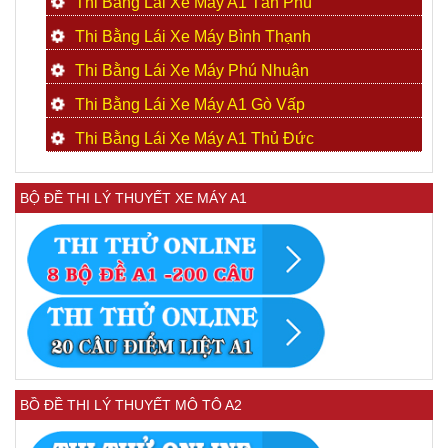
Thi Bằng Lái Xe Máy A1 Tân Phú
Thi Bằng Lái Xe Máy Bình Thạnh
Thi Bằng Lái Xe Máy Phú Nhuận
Thi Bằng Lái Xe Máy A1 Gò Vấp
Thi Bằng Lái Xe Máy A1 Thủ Đức
BỘ ĐỀ THI LÝ THUYẾT XE MÁY A1
BỒ ĐỀ THI LÝ THUYẾT MÔ TÔ A2