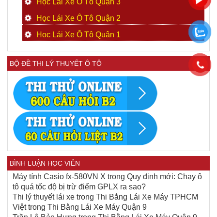
Học Lái Xe Ô Tô Quận 3
Học Lái Xe Ô Tô Quận 2
Học Lái Xe Ô Tô Quận 1
BỘ ĐỀ THI LÝ THUYẾT Ô TÔ
BÌNH LUẬN HỌC VIÊN
Máy tính Casio fx-580VN X
trong
Quy định mới: Chạy ô
tô quá tốc độ bị trừ điểm GPLX ra sao?
Thi lý thuyết lái xe
trong
Thi Bằng Lái Xe Máy TPHCM
Việt
trong
Thi Bằng Lái Xe Máy Quận 9