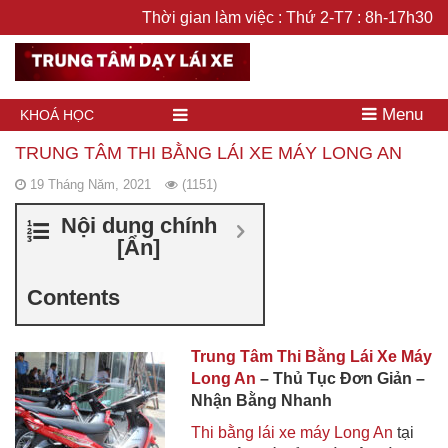
Thời gian làm việc : Thứ 2-T7 : 8h-17h30
Menu
KHOÁ HỌC
TRUNG TÂM THI BẰNG LÁI XE MÁY LONG AN
19 Tháng Năm, 2021
(1151)
Nội dung chính
[
Ẩn
]
Contents
Trung Tâm Thi Bằng Lái Xe Máy
Long An
– Thủ Tục Đơn Giản –
Nhận Bằng Nhanh
Thi bằng lái xe máy Long An
tại