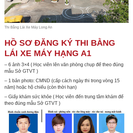
Thi Bằng Lái Xe Máy Long An
HỒ SƠ ĐĂNG KÝ THI BẰNG
LÁI XE MÁY HẠNG A1
– 6 ảnh 3×4 ( Học viên lên văn phòng chụp để theo đúng
mẫu Sở GTVT )
– 1 bản photo: CMND (cấp cách ngày thi trong vòng 15
năm) hoặc hộ chiếu (còn thời hạn)
– Giấy khám sức khỏe ( Học viên đến trung tâm khám để
theo đúng mẫu Sở GTVT )