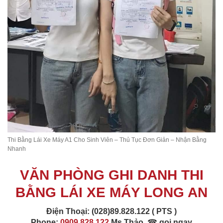
Thi Bằng Lái Xe Máy A1 Cho Sinh Viên – Thủ Tục Đơn Giản – Nhận Bằng
Nhanh
VĂN PHÒNG GHI DANH THI
BẰNG LÁI XE MÁY LONG AN
Điện Thoại:
(028)89.828.122 ( PTS )
Phone:
0909.828.122
Ms Thảo
☎
gọi ngay