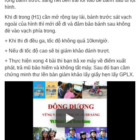
rộng bánh trước sang hết bên trái lối vào để bánh sau đi lọt
hình.
Khi đi trong (H1) cần mở rộng tay lái, bánh trước sát vạch
ngoài của hình thì mới dễ đi và đảm bảo bánh sau không
đè vào vạch phía trong.
+ Khi thi đi đều ga, tốc độ không quá 10km/giờ.
+ Nếu đi tốc độ cao sẽ bị giám khảo đánh trượt.
+ Thực hiện xong 4 bài thi bạn trả xe máy về điểm xuất
phát, trả mũ bảo hiểm và không tắt máy. Sau đó bạn cầm
chứng minh thư lên bàn giám khảo lấy giấy hẹn lấy GPLX.