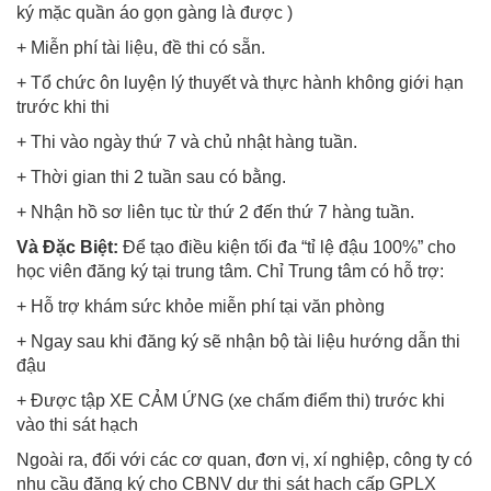
ký mặc quần áo gọn gàng là được )
+ Miễn phí tài liệu, đề thi có sẵn.
+ Tổ chức ôn luyện lý thuyết và thực hành không giới hạn
trước khi thi
+ Thi vào ngày thứ 7 và chủ nhật hàng tuần.
+ Thời gian thi 2 tuần sau có bằng.
+ Nhận hồ sơ liên tục từ thứ 2 đến thứ 7 hàng tuần.
Và Đặc Biệt:
Để tạo điều kiện tối đa “tỉ lệ đậu 100%” cho
học viên đăng ký tại trung tâm. Chỉ Trung tâm có hỗ trợ:
+ Hỗ trợ khám sức khỏe miễn phí tại văn phòng
+ Ngay sau khi đăng ký sẽ nhận bộ tài liệu hướng dẫn thi
đậu
+ Được tập XE CẢM ỨNG (xe chấm điểm thi) trước khi
vào thi sát hạch
Ngoài ra, đối với các cơ quan, đơn vị, xí nghiệp, công ty có
nhu cầu đăng ký cho CBNV dự thi sát hạch cấp GPLX