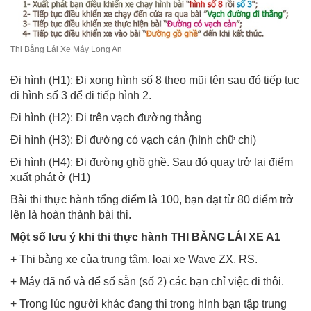
Thi Bằng Lái Xe Máy Long An
Đi hình (H1): Đi xong hình số 8 theo mũi tên sau đó tiếp tục
đi hình số 3 để đi tiếp hình 2.
Đi hình (H2): Đi trên vạch đường thẳng
Đi hình (H3): Đi đường có vạch cản (hình chữ chi)
Đi hình (H4): Đi đường ghồ ghề. Sau đó quay trở lại điểm
xuất phát ở (H1)
Bài thi thực hành tổng điểm là 100, bạn đạt từ 80 điểm trở
lên là hoàn thành bài thi.
Một số lưu ý khi thi thực hành THI BẰNG LÁI XE A1
+ Thi bằng xe của trung tâm, loại xe Wave ZX, RS.
+ Máy đã nổ và để số sẵn (số 2) các bạn chỉ việc đi thôi.
+ Trong lúc người khác đang thi trong hình bạn tập trung