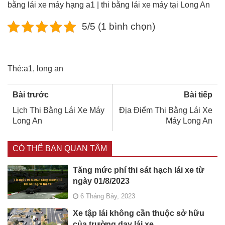
bằng lái xe máy hạng a1 | thi bằng lái xe máy tại Long An
5/5 (1 bình chọn)
Thẻ:
a1
,
long an
Bài trước
Bài tiếp
Lịch Thi Bằng Lái Xe Máy
Địa Điểm Thi Bằng Lái Xe
Long An
Máy Long An
CÓ THỂ BẠN QUAN TÂM
Tăng mức phí thi sát hạch lái xe từ
ngày 01/8/2023
6 Tháng Bảy, 2023
Xe tập lái không cần thuộc sở hữu
của trường dạy lái xe