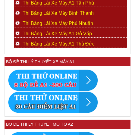
Thi Bằng Lái Xe Máy A1 Tân Phú
Thi Bằng Lái Xe Máy Bình Thạnh
Thi Bằng Lái Xe Máy Phú Nhuận
Thi Bằng Lái Xe Máy A1 Gò Vấp
Thi Bằng Lái Xe Máy A1 Thủ Đức
BỘ ĐỀ THI LÝ THUYẾT XE MÁY A1
BỒ ĐỀ THI LÝ THUYẾT MÔ TÔ A2