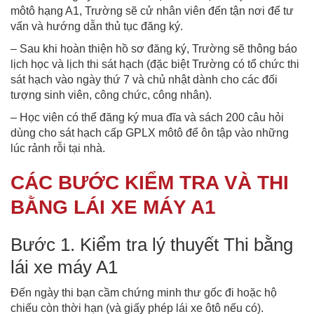
môtô hạng A1, Trường sẽ cử nhân viên đến tận nơi để tư
vấn và hướng dẫn thủ tục đăng ký.
– Sau khi hoàn thiện hồ sơ đăng ký, Trường sẽ thông báo
lịch học và lịch thi sát hạch (đặc biệt Trường có tổ chức thi
sát hạch vào ngày thứ 7 và chủ nhật dành cho các đối
tượng sinh viên, công chức, công nhân).
– Học viên có thể đăng ký mua đĩa và sách 200 câu hỏi
dùng cho sát hạch cấp GPLX môtô để ôn tập vào những
lúc rảnh rỗi tại nhà.
CÁC BƯỚC KIỂM TRA VÀ THI
BẰNG LÁI XE MÁY A1
Bước 1. Kiểm tra lý thuyết Thi bằng
lái xe máy A1
Đến ngày thi bạn cầm chứng minh thư gốc đi hoặc hộ
chiếu còn thời hạn (và giấy phép lái xe ôtô nếu có).