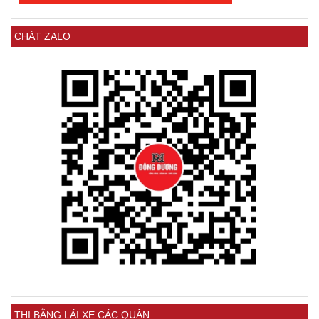
CHÁT ZALO
THI BẰNG LÁI XE CÁC QUẬN