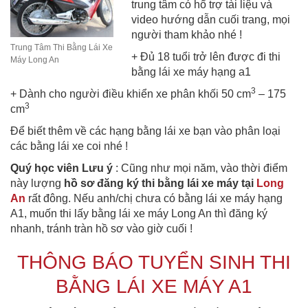
trung tâm có hổ trợ tài liệu và
video hướng dẫn cuối trang, mọi
người tham khảo nhé !
Trung Tâm Thi Bằng Lái Xe
+ Đủ 18 tuổi trở lên được đi thi
Máy Long An
bằng lái xe máy hạng a1
3
+ Dành cho người điều khiển xe phân khối 50 cm
– 175
3
cm
Để biết thêm về các hạng bằng lái xe bạn vào phân loại
các bằng lái xe coi nhé !
Quý học viên Lưu ý
: Cũng như mọi năm, vào thời điểm
này lượng
hồ sơ đăng ký thi bằng lái xe máy tại
Long
An
rất đông. Nếu anh/chị chưa có bằng lái xe máy hạng
A1, muốn thi lấy bằng lái xe máy Long An thì đăng ký
nhanh, tránh tràn hồ sơ vào giờ cuối !
THÔNG BÁO TUYỂN SINH THI
BẰNG LÁI XE MÁY A1