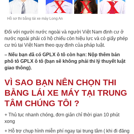
Hồ sơ thi bằng lái xe máy Long An
Đối với người nước ngoài và người Việt Nam định cư ở
nước ngoài phải có hộ chiếu còn hiệu lực và có giấy phép
cư trú tại Việt Nam theo quy định của pháp luật.
– Nếu bạn đã có GPLX ô tô còn hạn: Nộp thêm bản
phô tô GPLX ô tô (bạn sẽ không phải thi lý thuyết luật
giao thông).
VÌ SAO BẠN NÊN CHỌN THI
BẰNG LÁI XE MÁY TẠI TRUNG
TÂM CHÚNG TÔI ?
+ Thủ tục nhanh chóng, đơn giản chỉ thời gian 10 phút
xong
+ Hỗ trợ chụp hình miễn phí ngay tại trung tâm ( khi đi đăng