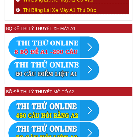
Thi Bằng Lái Xe Máy A1 Thủ Đức
BỘ ĐỀ THI LÝ THUYẾT XE MÁY A1
BỒ ĐỀ THI LÝ THUYẾT MÔ TÔ A2