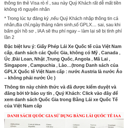
thông tin thẻ Visa rò rỉ , sau này Quý Khách rất dễ mất tiền
không rõ nguyên nhân
* Trong lúc tự đăng ký ,nếu Quý Khách nhập thông tin cá
nhân,địa chỉ,ngày tháng năm sinh,số GPLX… sai, sau khi
bấm gửi hồ sơ , IAA sẽ thu phí ngay – làm lại sẽ bị tính phí
lần 2
Đặc biệt lưu ý: Giấy Phép Lái Xe Quốc tế của Việt Nam
cấp, danh sách các Quốc Gia, không có Mỹ , Canada ,
Úc ,Đài Loan, Nhật ,Trung Quốc, Angola , Mã Lai ,
Singapore , Campuchia , Lào…(trong Danh sách của
GPLX Quốc tế Việt Nam cấp : nước Austria là nước Áo
– không phải nước Úc )
Thông tin này chính thức và đã được kiểm duyệt và
đăng bởi tờ báo uy tín , Quý Khách: Click vào đây để
xem danh sách Quốc Gia trong Bằng Lái xe Quốc Tế
của Việt Nam cấp