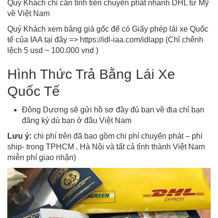
Quý Khách chỉ cần tính tiền chuyển phát nhanh DHL từ Mỹ
về Việt Nam
Quý Khách xem bảng giá gốc để có Giấy phép lái xe Quốc
tế của IAA tại đây => https://idl-iaa.com/idlapp (Chỉ chênh
lệch 5 usd ~ 100.000 vnd )
Hình Thức Trả Bằng Lái Xe
Quốc Tế
Đông Dương sẽ gửi hồ sơ đầy đủ bạn về địa chỉ bạn
đăng ký dù bạn ở đâu Việt Nam
Lưu ý:
chi phí trên đã bao gồm chi phí chuyển phát – phí
ship- trong TPHCM , Hà Nội và tất cả tỉnh thành Việt Nam
miễn phí giao nhận)