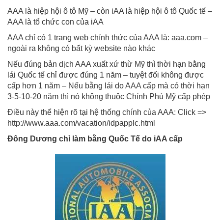
AAA là hiệp hội ô tô Mỹ – còn iAA là hiệp hội ô tô Quốc tế –
AAA là tổ chức con của iAA
AAA chỉ có 1 trang web chính thức của AAA là: aaa.com –
ngoài ra không có bất kỳ website nào khác
Nếu đúng bản dịch AAA xuất xứ thừ Mỹ thì thời hạn bằng
lái Quốc tế chỉ được đúng 1 năm – tuyệt đối không được
cấp hơn 1 năm – Nếu bằng lái do AAA cấp mà có thời hạn
3-5-10-20 năm thì nó không thuộc Chính Phủ Mỹ cấp phép
Điều này thể hiện rõ tại hệ thống chính của AAA: Click =>
http://www.aaa.com/vacation/idpapplc.html
Đông Dương chỉ làm bằng Quốc Tế do iAA cấp