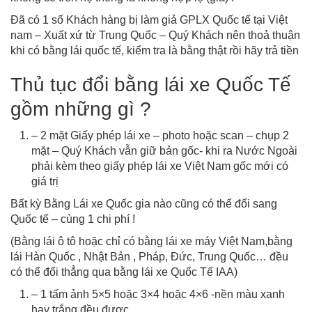
Đã có 1 số Khách hàng bị làm giả GPLX Quốc tế tại Việt
nam – Xuất xứ từ Trung Quốc – Quý Khách nên thoả thuận
khi có bằng lái quốc tế, kiểm tra là bằng thật rồi hãy trả tiền
Thủ tục đổi bằng lái xe Quốc Tế
gồm những gì ?
– 2 mặt Giấy phép lái xe – photo hoặc scan – chụp 2
mặt – Quý Khách vẫn giữ bản gốc- khi ra Nước Ngoài
phải kèm theo giấy phép lái xe Việt Nam gốc mới có
giá trị
Bất kỳ Bằng Lái xe Quốc gia nào cũng có thể đổi sang
Quốc tế – cùng 1 chi phí !
(Bằng lái ô tô hoặc chỉ có bằng lái xe máy Việt Nam,bằng
lái Hàn Quốc , Nhật Bản , Pháp, Đức, Trung Quốc… đều
có thể đổi thẳng qua bằng lái xe Quốc Tế IAA)
– 1 tấm ảnh 5×5 hoặc 3×4 hoặc 4×6 -nền màu xanh
hay trắng đều được