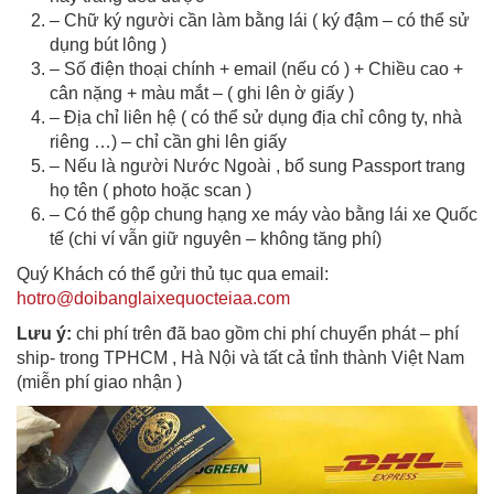
– Chữ ký người cần làm bằng lái ( ký đậm – có thể sử
dụng bút lông )
– Số điện thoại chính + email (nếu có ) + Chiều cao +
cân nặng + màu mắt – ( ghi lên ờ giấy )
– Địa chỉ liên hệ ( có thể sử dụng địa chỉ công ty, nhà
riêng …) – chỉ cần ghi lên giấy
– Nếu là người Nước Ngoài , bổ sung Passport trang
họ tên ( photo hoặc scan )
– Có thể gộp chung hạng xe máy vào bằng lái xe Quốc
tế (chi ví vẫn giữ nguyên – không tăng phí)
Quý Khách có thể gửi thủ tục qua email:
hotro@doibanglaixequocteiaa.com
Lưu ý:
chi phí trên đã bao gồm chi phí chuyển phát – phí
ship- trong TPHCM , Hà Nội và tất cả tỉnh thành Việt Nam
(miễn phí giao nhận )