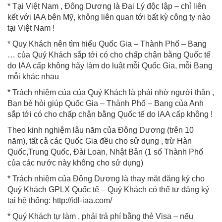
* Tại Việt Nam , Đông Dương là Đại Lý độc lập – chỉ liên
kết với IAA bên Mỹ, không liên quan tới bất kỳ công ty nào
tại Việt Nam !
* Quy Khách nên tìm hiểu Quốc Gia – Thành Phố – Bang
… của Quý Khách sắp tới có cho chấp chận bằng Quốc tế
do IAA cấp không hãy làm do luật mỗi Quốc Gia, mỗi Bang
mỗi khác nhau
* Trách nhiệm của của Quý Khách là phải nhờ người thân ,
Bạn bè hỏi giúp Quốc Gia – Thành Phố – Bang của Anh
sắp tới có cho chấp chận bằng Quốc tế do IAA cấp không !
Theo kinh nghiệm lâu năm của Đông Dương (trên 10
năm), tất cả các Quốc Gia đều cho sử dụng , trừ Hàn
Quốc,Trung Quốc, Đài Loan, Nhật Bản (1 số Thành Phố
của các nước này không cho sử dụng)
* Trách nhiệm của Đông Dương là thay mặt đăng ký cho
Quý Khách GPLX Quốc tế – Quý Khách có thể tự đăng ký
tại hệ thống: http://idl-iaa.com/
* Quý Khách tự làm , phải trả phí bằng thẻ Visa – nếu