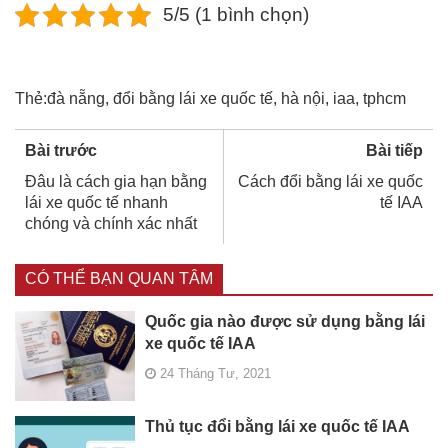
5/5 (1 bình chọn)
Thẻ:
đà nẵng
,
đổi bằng lái xe quốc tế
,
hà nội
,
iaa
,
tphcm
Bài trước
Bài tiếp
Đâu là cách gia hạn bằng
Cách đổi bằng lái xe quốc
lái xe quốc tế nhanh
tế IAA
chóng và chính xác nhất
CÓ THỂ BẠN QUAN TÂM
Quốc gia nào được sử dụng bằng lái
xe quốc tế IAA
24 Tháng Tư, 2021
Thủ tục đổi bằng lái xe quốc tế IAA