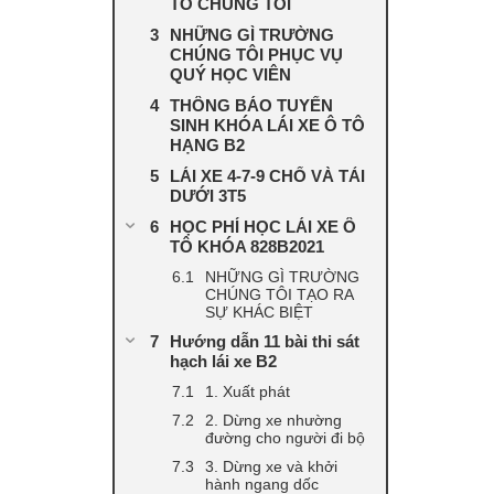
TÔ CHÚNG TÔI
NHỮNG GÌ TRƯỜNG
CHÚNG TÔI PHỤC VỤ
QUÝ HỌC VIÊN
THÔNG BÁO TUYỂN
SINH KHÓA LÁI XE Ô TÔ
HẠNG B2
LÁI XE 4-7-9 CHỔ VÀ TẢI
DƯỚI 3T5
HỌC PHÍ HỌC LÁI XE Ô
TÔ KHÓA 828B2021
NHỮNG GÌ TRƯỜNG
CHÚNG TÔI TẠO RA
SỰ KHÁC BIỆT
Hướng dẫn 11 bài thi sát
hạch lái xe B2
1. Xuất phát
2. Dừng xe nhường
đường cho người đi bộ
3. Dừng xe và khởi
hành ngang dốc