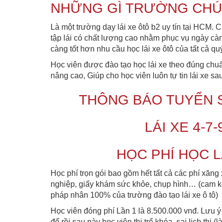
NHỮNG GÌ TRƯỜNG CHÚN
Là một trường dạy lái xe ôtô b2 uy tín tại HCM. 
tập lái có chất lượng cao nhằm phục vụ ngày càn
càng tốt hơn nhu cầu học lái xe ôtô của tất cả qu
Học viên được đào tạo học lái xe theo đúng chu
nâng cao, Giúp cho học viên luôn tự tin lái xe s
THÔNG BÁO TUYỂN S
LÁI XE 4-7
HỌC PHÍ HỌC L
Học phí trọn gói bao gồm hết tất cả các phí xăng 
nghiệp, giấy khám sức khỏe, chụp hình… (cam k
pháp nhân 100% của trường đào tạo lái xe ô tô)
Học viên đóng phí Lần 1 là 8.500.000 vnđ. Lưu 
để rồi sau này học viên thi trể khóa, sai lịch thi