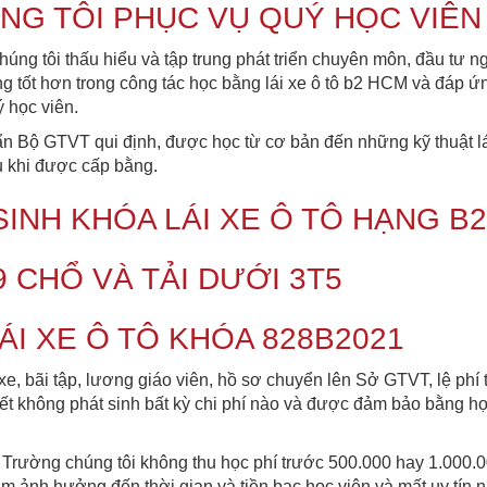
G TÔI PHỤC VỤ QUÝ HỌC VIÊN
Chúng tôi thấu hiểu và tập trung phát triển chuyên môn, đầu tư 
g tốt hơn trong công tác học bằng lái xe ô tô b2 HCM và đáp ứ
ý học viên.
ẩn Bộ GTVT qui định, được học từ cơ bản đến những kỹ thuật lá
au khi được cấp bằng.
INH KHÓA LÁI XE Ô TÔ HẠNG B
-9 CHỔ VÀ TẢI DƯỚI 3T5
ÁI XE Ô TÔ KHÓA 828B2021
xe, bãi tập, lương giáo viên, hồ sơ chuyển lên Sở GTVT, lệ phí t
ết không phát sinh bất kỳ chi phí nào và được đảm bảo bằng h
ý Trường chúng tôi không thu học phí trước 500.000 hay 1.000.
 (làm ảnh hưởng đến thời gian và tiền bạc học viên và mất uy tín 