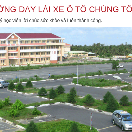
NG DẠY LÁI XE Ô TÔ CHÚNG TÔ
uý học viên lời chúc sức khỏe và luôn thành công.