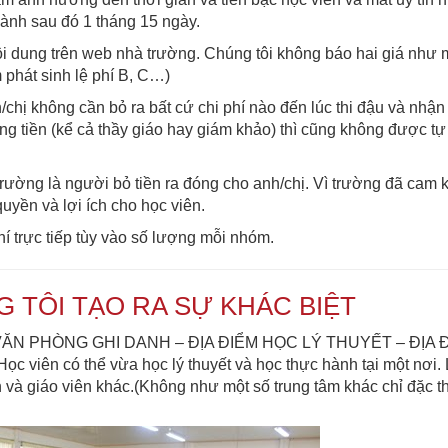
hành sau đó 1 tháng 15 ngày.
i dung trên web nhà trường. Chúng tôi không báo hai giá như 
 phát sinh lệ phí B, C…)
nh/chị không cần bỏ ra bất cứ chi phí nào đến lúc thi đậu và nhận
đóng tiền (kể cả thầy giáo hay giám khảo) thì cũng không được tự
trường là người bỏ tiền ra đóng cho anh/chị. Vì trường đã cam k
yền và lợi ích cho học viên.
 trực tiếp tùy vào số lượng mỗi nhóm.
TÔI TẠO RA SỰ KHÁC BIỆT
kín : VĂN PHÒNG GHI DANH – ĐỊA ĐIỂM HỌC LÝ THUYẾT – ĐỊA 
 viên có thể vừa học lý thuyết và học thực hành tại một nơi. 
ên và giáo viên khác.(Không như một số trung tâm khác chỉ đặc th