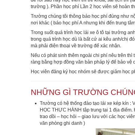
trường ). Phần học phí Lần 2 học viên sẽ hoàn t
Trường chúng tôi thông báo học phí đúng như nộ
nơi khác ( báo học phí A nhưng khi đến trung tâm
Trong suốt quá trình học lái xe ô tô tại trường a
trong quá trình học dù là bất cứ ai kêu anh/chị 
mà phải điện thoại về trường để xác nhận.
Nếu có phát sinh thêm ngoài chi phí nêu trên thì 
ràng bằng hợp đồng văn bản pháp lý để bảo vệ qu
Học viên đăng ký học nhóm sẽ được giảm học phí
NHỮNG GÌ TRƯỜNG CHÚNG 
Trường có hệ thống đào tạo lái xe kép 
HỌC THỰC HÀNH tập trung tại 1 địa điểm. Học
trao dồi – học hỏi – giao lưu với các học vi
văn phòng ghi danh )