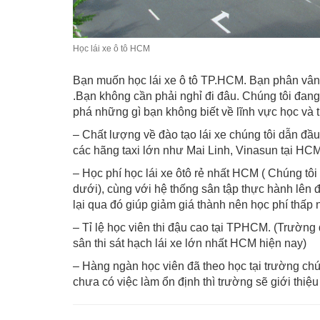
Học lái xe ô tô HCM
Bạn muốn học lái xe ô tô TP.HCM. Bạn phân vân 
.Bạn không cần phải nghỉ đi đâu. Chúng tôi đan
phá những gì bạn không biết về lĩnh vực học và 
– Chất lượng về đào tạo lái xe chúng tôi dẫn đầu
các hãng taxi lớn như Mai Linh, Vinasun tại HCM 
– Học phí học lái xe ôtô rẻ nhất HCM ( Chúng tô
dưới), cùng với hệ thống sân tập thực hành lên 
lại qua đó giúp giảm giá thành nên học phí thấp 
– Tỉ lệ học viên thi đậu cao tại TPHCM. (Trường 
sân thi sát hạch lái xe lớn nhất HCM hiện nay)
– Hàng ngàn học viên đã theo học tại trường chún
chưa có việc làm ổn định thì trường sẽ giới thiệu