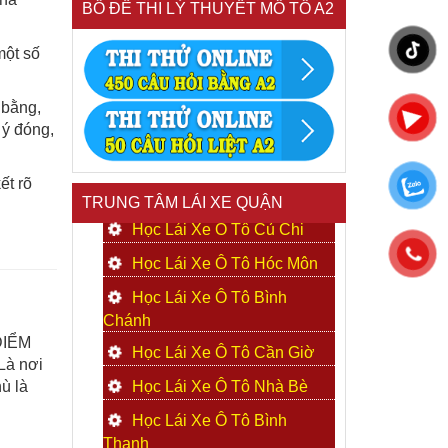
BỒ ĐỀ THI LÝ THUYẾT MÔ TÔ A2
một số
 bằng,
 ý đóng,
ết rõ
TRUNG TÂM LÁI XE QUẬN
Học Lái Xe Ô Tô Củ Chi
Học Lái Xe Ô Tô Hóc Môn
Học Lái Xe Ô Tô Bình
Chánh
ĐIỂM
Học Lái Xe Ô Tô Cần Giờ
Là nơi
Học Lái Xe Ô Tô Nhà Bè
ù là
Học Lái Xe Ô Tô Bình
Thạnh