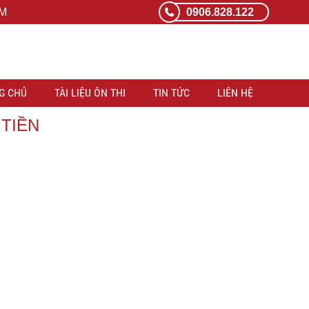
CM
0906.828.122
G CHỦ
TÀI LIỆU ÔN THI
TIN TỨC
LIÊN HỆ
 TIỀN