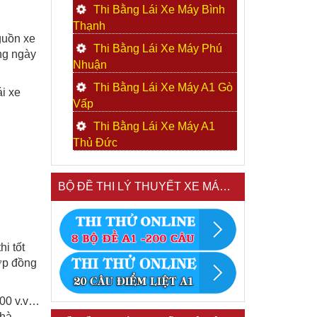
Thi Bằng Lái Xe Máy Bình
Thạnh
nguồn xe
Thi Bằng Lái Xe Máy Phú
ng ngày
Nhuận
Thi Bằng Lái Xe Máy A1 Gò
i xe
Vấp
Thi Bằng Lái Xe Máy A1
2
Thủ Đức
BỘ ĐỀ THI LÝ THUYẾT XE MÁY A1
hi tốt
ợp đồng
000 v.v…
nhà