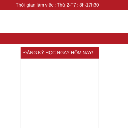
Thời gian làm việc : Thứ 2-T7 : 8h-17h30
ĐĂNG KÝ HỌC NGAY HÔM NAY!