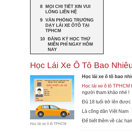
MỌI CHI TIẾT XIN VUI
LÒNG LIÊN HỆ
VĂN PHÒNG TRƯỜNG
DẠY LÁI XE ÔTÔ TẠI
TPHCM
ĐĂNG KÝ HỌC THỬ
MIỄN PHÍ NGAY HÔM
NAY
Học Lái Xe Ô Tô Bao Nhiêu
Học lái xe ô tô bao nh
Học lái xe ô tô TPHCM
t
người tham khảo nhé !
Đủ 18 tuổi trở lên được 
Là công dân Việt Nam
Để biết thêm về các hạng
Học lái xe ô tô TPHCM