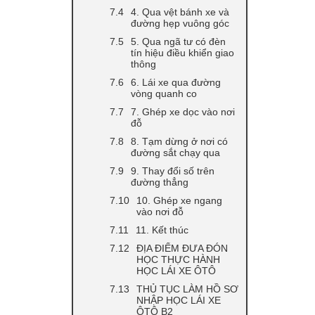
4. Qua vệt bánh xe và
đường hẹp vuông góc
5. Qua ngã tư có đèn
tín hiệu điều khiển giao
thông
6. Lái xe qua đường
vòng quanh co
7. Ghép xe dọc vào nơi
đỗ
8. Tạm dừng ở nơi có
đường sắt chạy qua
9. Thay đổi số trên
đường thẳng
10. Ghép xe ngang
vào nơi đỗ
11. Kết thúc
ĐỊA ĐIỂM ĐƯA ĐÓN
HỌC THỰC HÀNH
HỌC LÁI XE ÔTÔ
THỦ TỤC LÀM HỒ SƠ
NHẬP HỌC LÁI XE
ÔTÔ B2