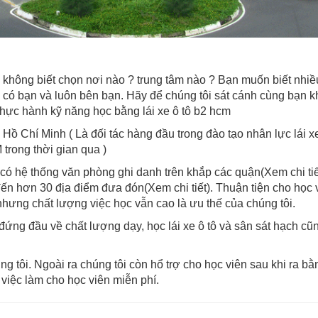
không biết chọn nơi nào ? trung tâm nào ? Bạn muốn biết nhi
g có bạn và luôn bên bạn. Hãy để chúng tôi sát cánh cùng bạn 
thực hành kỹ năng học bằng lái xe ô tô b2 hcm
 Hồ Chí Minh ( Là đối tác hàng đầu trong đào tạo nhân lực lái x
trong thời gian qua )
i có hệ thống văn phòng ghi danh trên khắp các quận(Xem chi ti
đến hơn 30 địa điểm đưa đón(Xem chi tiết). Thuận tiện cho học v
nhưng chất lượng việc học vẫn cao là ưu thế của chúng tôi.
đứng đầu về chất lượng dạy, học lái xe ô tô và sân sát hạch cũn
g tôi. Ngoài ra chúng tôi còn hổ trợ cho học viên sau khi ra b
 việc làm cho học viên miễn phí.