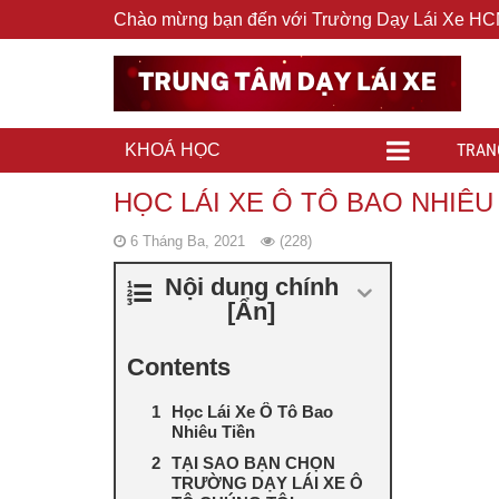
Chào mừng bạn đến với Trường Dạy Lái Xe H
TRAN
KHOÁ HỌC
HỌC LÁI XE Ô TÔ BAO NHIÊU
6 Tháng Ba, 2021
(228)
Nội dung chính
[
Ẩn
]
Contents
Học Lái Xe Ô Tô Bao
Nhiêu Tiền
TẠI SAO BẠN CHỌN
TRƯỜNG DẠY LÁI XE Ô