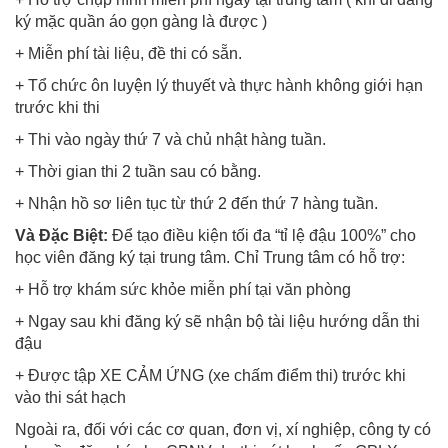
ký mặc quần áo gọn gàng là được )
+ Miễn phí tài liệu, đề thi có sẵn.
+ Tổ chức ôn luyện lý thuyết và thực hành không giới hạn
trước khi thi
+ Thi vào ngày thứ 7 và chủ nhật hàng tuần.
+ Thời gian thi 2 tuần sau có bằng.
+ Nhận hồ sơ liên tục từ thứ 2 đến thứ 7 hàng tuần.
Và Đặc Biệt:
Để tạo điều kiện tối đa “tỉ lệ đậu 100%” cho
học viên đăng ký tại trung tâm. Chỉ Trung tâm có hỗ trợ:
+ Hỗ trợ khám sức khỏe miễn phí tại văn phòng
+ Ngay sau khi đăng ký sẽ nhận bộ tài liệu hướng dẫn thi
đậu
+ Được tập XE CẢM ỨNG (xe chấm điểm thi) trước khi
vào thi sát hạch
Ngoài ra, đối với các cơ quan, đơn vị, xí nghiệp, công ty có