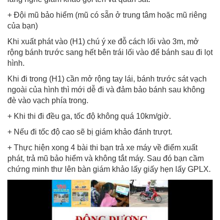
+ Đội mũ bảo hiểm (mũ có sẵn ở trung tâm hoặc mũ riêng
của bạn)
Khi xuất phát vào (H1) chú ý xe đỗ cách lối vào 3m, mở
rộng bánh trước sang hết bên trái lối vào để bánh sau đi lọt
hình.
Khi đi trong (H1) cần mở rộng tay lái, bánh trước sát vạch
ngoài của hình thì mới dễ đi và đảm bảo bánh sau không
đè vào vạch phía trong.
+ Khi thi đi đều ga, tốc độ không quá 10km/giờ.
+ Nếu đi tốc độ cao sẽ bị giám khảo đánh trượt.
+ Thực hiện xong 4 bài thi bạn trả xe máy về điểm xuất
phát, trả mũ bảo hiểm và không tắt máy. Sau đó bạn cầm
chứng minh thư lên bàn giám khảo lấy giấy hẹn lấy GPLX.