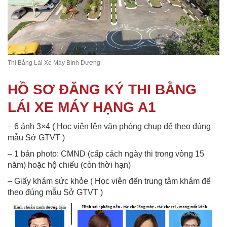
Thi Bằng Lái Xe Máy Bình Dương
HỒ SƠ ĐĂNG KÝ THI BẰNG
LÁI XE MÁY HẠNG A1
– 6 ảnh 3×4 ( Học viên lên văn phòng chụp để theo đúng
mẫu Sở GTVT )
– 1 bản photo: CMND (cấp cách ngày thi trong vòng 15
năm) hoặc hộ chiếu (còn thời hạn)
– Giấy khám sức khỏe ( Học viên đến trung tâm khám để
theo đúng mẫu Sở GTVT )