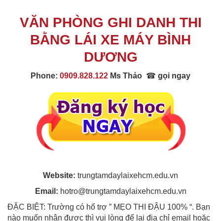
VĂN PHÒNG GHI DANH THI
BẰNG LÁI XE MÁY BÌNH
DƯƠNG
Phone:
0909.828.122
Ms Thảo
☎
gọi ngay
Website:
trungtamdaylaixehcm.edu.vn
Email:
hotro@trungtamdaylaixehcm.edu.vn
ĐẶC BIỆT: Trường có hổ trợ ” MẸO THI ĐẬU 100% “. Bạn
nào muốn nhận được thì vui lòng để lại địa chỉ email hoặc