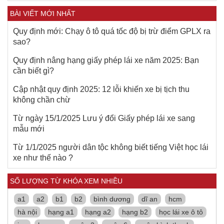
BÀI VIẾT MỚI NHẤT
Quy định mới: Chạy ô tô quá tốc độ bị trừ điểm GPLX ra
sao?
Quy định nâng hạng giấy phép lái xe năm 2025: Bạn
cần biết gì?
Cập nhật quy định 2025: 12 lỗi khiến xe bị tịch thu
không chần chừ
Từ ngày 15/1/2025 Lưu ý đổi Giấy phép lái xe sang
mẫu mới
Từ 1/1/2025 người dân tộc không biết tiếng Việt học lái
xe như thế nào ?
SỐ LƯỢNG TỪ KHÓA XEM NHIỀU
a1
a2
b1
b2
bình dương
dĩ an
hcm
hà nội
hạng a1
hạng a2
hạng b2
học lái xe ô tô