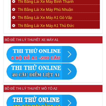
Thi Bằng Lái Xe Máy Bình Thạnh
Thi Bằng Lái Xe Máy Phú Nhuận
Thi Bằng Lái Xe Máy A1 Gò Vấp
Thi Bằng Lái Xe Máy A1 Thủ Đức
BỘ ĐỀ THI LÝ THUYẾT XE MÁY A1
BỒ ĐỀ THI LÝ THUYẾT MÔ TÔ A2