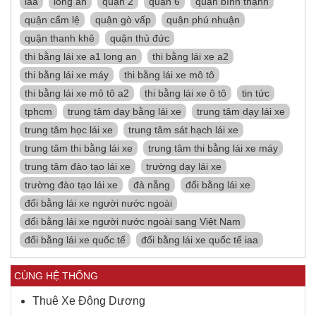
iaa
long an
quận 2
quận 6
quận bình thạnh
quận cẩm lệ
quận gò vấp
quận phú nhuận
quận thanh khê
quận thủ đức
thi bằng lái xe a1 long an
thi bằng lái xe a2
thi bằng lái xe máy
thi bằng lái xe mô tô
thi bằng lái xe mô tô a2
thi bằng lái xe ô tô
tin tức
tphcm
trung tâm dạy bằng lái xe
trung tâm dạy lái xe
trung tâm học lái xe
trung tâm sát hạch lái xe
trung tâm thi bằng lái xe
trung tâm thi bằng lái xe máy
trung tâm đào tạo lái xe
trường dạy lái xe
trường đào tạo lái xe
đà nẵng
đổi bằng lái xe
đổi bằng lái xe người nước ngoài
đổi bằng lái xe người nước ngoài sang Việt Nam
đổi bằng lái xe quốc tế
đổi bằng lái xe quốc tế iaa
CÙNG HỆ THỐNG
Thuê Xe Đông Dương