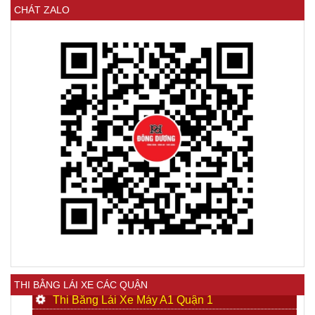
CHÁT ZALO
THI BẰNG LÁI XE CÁC QUẬN
Thi Bằng Lái Xe Máy A1 Quận 1