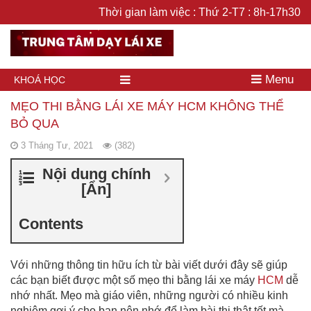
Thời gian làm việc : Thứ 2-T7 : 8h-17h30
Menu
KHOÁ HỌC
MẸO THI BẰNG LÁI XE MÁY HCM KHÔNG THỂ
BỎ QUA
3 Tháng Tư, 2021
(382)
Nội dung chính
[
Ẩn
]
Contents
Với những thông tin hữu ích từ bài viết dưới đây sẽ giúp
các bạn biết được một số mẹo thi bằng lái xe máy
HCM
dễ
nhớ nhất. Mẹo mà giáo viên, những người có nhiều kinh
nghiệm gợi ý cho bạn nên nhớ để làm bài thi thật tốt mà