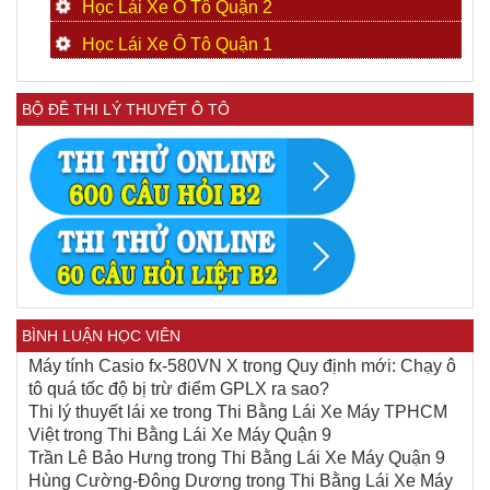
Học Lái Xe Ô Tô Quận 2
Học Lái Xe Ô Tô Quận 1
BỘ ĐỀ THI LÝ THUYẾT Ô TÔ
BÌNH LUẬN HỌC VIÊN
Máy tính Casio fx-580VN X
trong
Quy định mới: Chạy ô
tô quá tốc độ bị trừ điểm GPLX ra sao?
Thi lý thuyết lái xe
trong
Thi Bằng Lái Xe Máy TPHCM
Việt
trong
Thi Bằng Lái Xe Máy Quận 9
Trần Lê Bảo Hưng
trong
Thi Bằng Lái Xe Máy Quận 9
Hùng Cường-Đông Dương
trong
Thi Bằng Lái Xe Máy