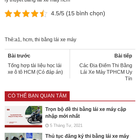
4.5/5 (15 bình chọn)
Thẻ:
a1
,
hcm
,
thi bằng lái xe máy
Bài trước
Bài tiếp
Tổng hợp tài liệu học lái
Các Địa Điểm Thi Bằng
xe ô tô HCM (Có đáp án)
Lái Xe Máy TPHCM Uy
Tín
CÓ THỂ BẠN QUAN TÂM
Trọn bộ đề thi bằng lái xe máy cập
nhập mới nhất
5 Tháng Tư, 2021
Thủ tục đăng ký thi bằng lái xe máy