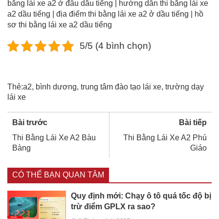
bằng lái xe a2 ở đâu dầu tiếng | hướng dẫn thi bằng lái xe
a2 dầu tiếng | địa điểm thi bằng lái xe a2 ở dầu tiếng | hồ
sơ thi bằng lái xe a2 dầu tiếng
5/5 (4 bình chọn)
Thẻ:
a2
,
bình dương
,
trung tâm đào tạo lái xe
,
trường dạy
lái xe
Bài trước
Bài tiếp
Thi Bằng Lái Xe A2 Bàu
Thi Bằng Lái Xe A2 Phú
Bàng
Giáo
CÓ THỂ BẠN QUAN TÂM
Quy định mới: Chạy ô tô quá tốc độ bị
trừ điểm GPLX ra sao?