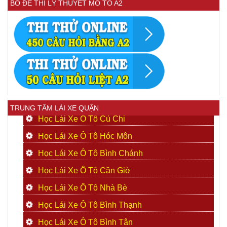
BỒ ĐỀ THI LÝ THUYẾT MÔ TÔ A2
TRUNG TÂM LÁI XE QUẬN
Học Lái Xe Ô Tô Củ Chi
Học Lái Xe Ô Tô Hóc Môn
Học Lái Xe Ô Tô Bình Chánh
Học Lái Xe Ô Tô Cần Giờ
Học Lái Xe Ô Tô Nhà Bè
Học Lái Xe Ô Tô Bình Thạnh
Học Lái Xe Ô Tô Bình Tân