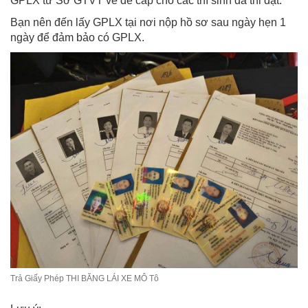
GPLX từ Sở GTVT về để cấp cho các thí sinh đã thi đạt.
Bạn nên đến lấy GPLX tại nơi nộp hồ sơ sau ngày hẹn 1
ngày để đảm bảo có GPLX.
Trả Giấy Phép THI BĂNG LÁI XE MÔ Tô