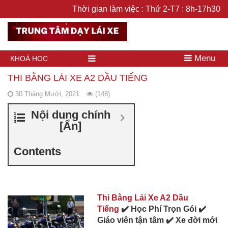
Thời gian làm việc : Thứ 2-T7 : 8h-17h30
Menu
KHOÁ HỌC
THI BẰNG LÁI XE A2 DẦU TIẾNG
30 Tháng Mười, 2021
(148)
Nội dung chính
[
Ẩn
]
Contents
Thi Bằng Lái Xe A2 Dầu
Tiếng
✔️ Học Phí Trọn Gói ✔️
Giáo viên tận tâm ✔️ Xe đời mới