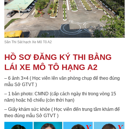
Sân Thi Sát hạch Xe Mô Tô A2
HỒ SƠ ĐĂNG KÝ THI BẰNG
LÁI XE MÔ TÔ HẠNG A2
– 6 ảnh 3×4 ( Học viên lên văn phòng chụp để theo đúng
mẫu Sở GTVT )
– 1 bản photo: CMND (cấp cách ngày thi trong vòng 15
năm) hoặc hộ chiếu (còn thời hạn)
– Giấy khám sức khỏe ( Học viên đến trung tâm khám để
theo đúng mẫu Sở GTVT )