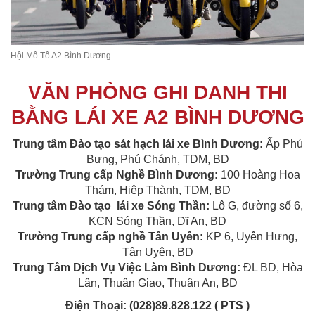
Hội Mô Tô A2 Bình Dương
VĂN PHÒNG GHI DANH THI
BẰNG LÁI XE A2 BÌNH DƯƠNG
Trung tâm Đào tạo sát hạch lái xe Bình Dương
:
Ấp Phú
Bưng, Phú Chánh, TDM, BD
Trường Trung cấp Nghề Bình Dương
:
100 Hoàng Hoa
Thám, Hiệp Thành, TDM, BD
Trung tâm Đào tạo lái xe Sóng Thần
:
Lô G, đường số 6,
KCN Sóng Thần, Dĩ An, BD
Trường Trung cấp nghề Tân Uyên
:
KP 6, Uyên Hưng,
Tân Uyên, BD
Trung Tâm Dịch Vụ Việc Làm Bình Dương:
ĐL BD, Hòa
Lân, Thuận Giao, Thuận An, BD
Điện Thoại:
(028)89.828.122 ( PTS )