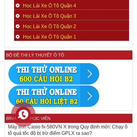
Học Lái Xe Ô Tô Quận 4
Học Lái Xe Ô Tô Quận 3
Học Lái Xe Ô Tô Quận 2
Học Lái Xe Ô Tô Quận 1
BỘ ĐỀ THI LÝ THUYẾT Ô TÔ
BÌNH LUẬN HỌC VIÊN
Máy tính Casio fx-580VN X
trong
Quy định mới: Chạy ô
tô quá tốc độ bị trừ điểm GPLX ra sao?