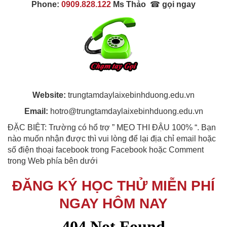
Phone:
0909.828.122
Ms Thảo
☎
gọi ngay
Website:
trungtamdaylaixebinhduong.edu.vn
Email:
hotro@trungtamdaylaixebinhduong.edu.vn
ĐẶC BIỆT: Trường có hổ trợ ” MẸO THI ĐẬU 100% “. Bạn
nào muốn nhận được thì vui lòng để lại địa chỉ email hoặc
số điện thoại facebook trong Facebook hoặc Comment
trong Web phía bên dưới
ĐĂNG KÝ HỌC THỬ MIỄN PHÍ
NGAY HÔM NAY