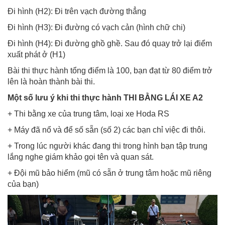
Đi hình (H2): Đi trên vạch đường thẳng
Đi hình (H3): Đi đường có vạch cản (hình chữ chi)
Đi hình (H4): Đi đường ghồ ghề. Sau đó quay trở lại điểm
xuất phát ở (H1)
Bài thi thực hành tổng điểm là 100, bạn đạt từ 80 điểm trở
lên là hoàn thành bài thi.
Một số lưu ý khi thi thực hành THI BẰNG LÁI XE A2
+ Thi bằng xe của trung tâm, loại xe Hoda RS
+ Máy đã nổ và để số sẵn (số 2) các bạn chỉ việc đi thôi.
+ Trong lúc người khác đang thi trong hình bạn tập trung
lắng nghe giám khảo gọi tên và quan sát.
+ Đội mũ bảo hiểm (mũ có sẵn ở trung tâm hoặc mũ riêng
của bạn)