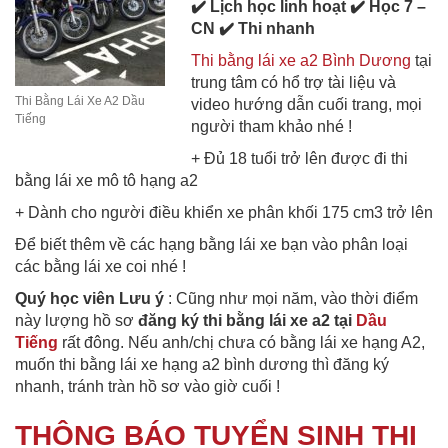
✔️ Lịch học linh hoạt ✔️ Học 7 –
CN ✔️ Thi nhanh
Thi bằng lái xe a2 Bình Dương
tại
trung tâm có hổ trợ tài liệu và
Thi Bằng Lái Xe A2 Dầu
video hướng dẫn cuối trang, mọi
Tiếng
người tham khảo nhé !
+ Đủ 18 tuổi trở lên được đi thi
bằng lái xe mô tô hạng a2
+ Dành cho người điều khiển xe phân khối 175 cm3 trở lên
Để biết thêm về các hạng bằng lái xe bạn vào phân loại
các bằng lái xe coi nhé !
Quý học viên Lưu ý
: Cũng như mọi năm, vào thời điểm
này lượng hồ sơ
đăng ký thi bằng lái xe a2 tại
Dầu
Tiếng
rất đông. Nếu anh/chị chưa có bằng lái xe hạng A2,
muốn thi bằng lái xe hạng a2 bình dương thì đăng ký
nhanh, tránh tràn hồ sơ vào giờ cuối !
THÔNG BÁO TUYỂN SINH THI