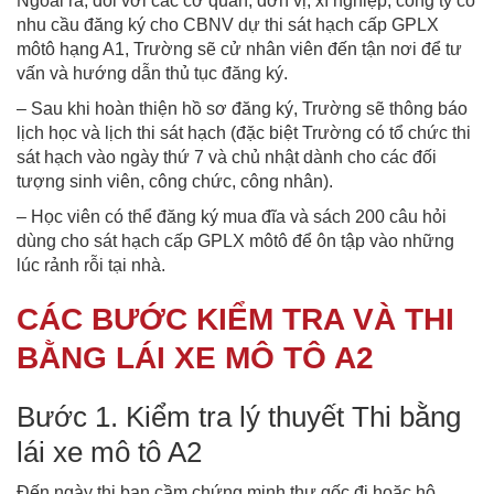
Ngoài ra, đối với các cơ quan, đơn vị, xí nghiệp, công ty có
nhu cầu đăng ký cho CBNV dự thi sát hạch cấp GPLX
môtô hạng A1, Trường sẽ cử nhân viên đến tận nơi để tư
vấn và hướng dẫn thủ tục đăng ký.
– Sau khi hoàn thiện hồ sơ đăng ký, Trường sẽ thông báo
lịch học và lịch thi sát hạch (đặc biệt Trường có tổ chức thi
sát hạch vào ngày thứ 7 và chủ nhật dành cho các đối
tượng sinh viên, công chức, công nhân).
– Học viên có thể đăng ký mua đĩa và sách 200 câu hỏi
dùng cho sát hạch cấp GPLX môtô để ôn tập vào những
lúc rảnh rỗi tại nhà.
CÁC BƯỚC KIỂM TRA VÀ THI
BẰNG LÁI XE MÔ TÔ A2
Bước 1. Kiểm tra lý thuyết Thi bằng
lái xe mô tô A2
Đến ngày thi bạn cầm chứng minh thư gốc đi hoặc hộ