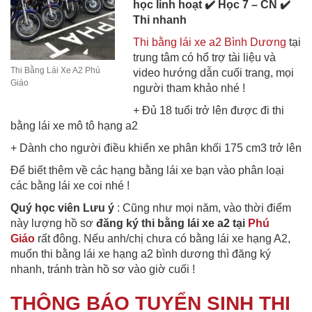
học linh hoạt ✔️ Học 7 – CN ✔️
Thi nhanh
Thi bằng lái xe a2 Bình Dương
tại
trung tâm có hổ trợ tài liệu và
Thi Bằng Lái Xe A2 Phú
video hướng dẫn cuối trang, mọi
Giáo
người tham khảo nhé !
+ Đủ 18 tuổi trở lên được đi thi
bằng lái xe mô tô hạng a2
+ Dành cho người điều khiển xe phân khối 175 cm3 trở lên
Để biết thêm về các hạng bằng lái xe bạn vào phân loại
các bằng lái xe coi nhé !
Quý học viên Lưu ý
: Cũng như mọi năm, vào thời điểm
này lượng hồ sơ
đăng ký thi bằng lái xe a2 tại
Phú
Giáo
rất đông. Nếu anh/chị chưa có bằng lái xe hạng A2,
muốn thi bằng lái xe hạng a2 bình dương thì đăng ký
nhanh, tránh tràn hồ sơ vào giờ cuối !
THÔNG BÁO TUYỂN SINH THI