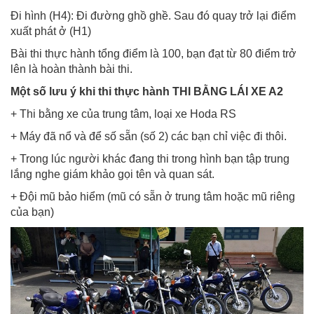
Đi hình (H4): Đi đường ghồ ghề. Sau đó quay trở lại điểm
xuất phát ở (H1)
Bài thi thực hành tổng điểm là 100, bạn đạt từ 80 điểm trở
lên là hoàn thành bài thi.
Một số lưu ý khi thi thực hành THI BẰNG LÁI XE A2
+ Thi bằng xe của trung tâm, loại xe Hoda RS
+ Máy đã nổ và để số sẵn (số 2) các bạn chỉ việc đi thôi.
+ Trong lúc người khác đang thi trong hình bạn tập trung
lắng nghe giám khảo gọi tên và quan sát.
+ Đội mũ bảo hiểm (mũ có sẵn ở trung tâm hoặc mũ riêng
của bạn)