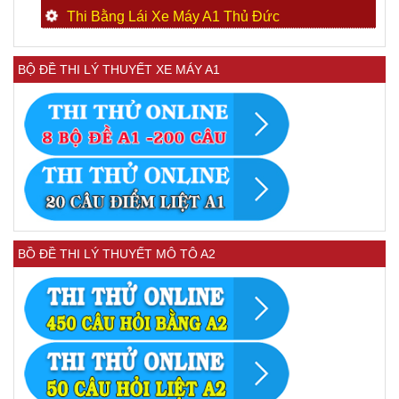
Thi Bằng Lái Xe Máy A1 Thủ Đức
BỘ ĐỀ THI LÝ THUYẾT XE MÁY A1
BỒ ĐỀ THI LÝ THUYẾT MÔ TÔ A2