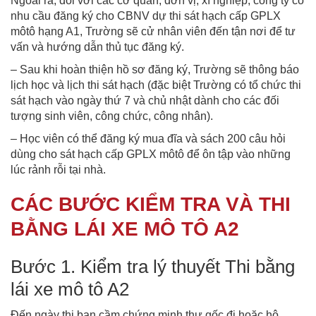
Ngoài ra, đối với các cơ quan, đơn vị, xí nghiệp, công ty có
nhu cầu đăng ký cho CBNV dự thi sát hạch cấp GPLX
môtô hạng A1, Trường sẽ cử nhân viên đến tận nơi để tư
vấn và hướng dẫn thủ tục đăng ký.
– Sau khi hoàn thiện hồ sơ đăng ký, Trường sẽ thông báo
lịch học và lịch thi sát hạch (đặc biệt Trường có tổ chức thi
sát hạch vào ngày thứ 7 và chủ nhật dành cho các đối
tượng sinh viên, công chức, công nhân).
– Học viên có thể đăng ký mua đĩa và sách 200 câu hỏi
dùng cho sát hạch cấp GPLX môtô để ôn tập vào những
lúc rảnh rỗi tại nhà.
CÁC BƯỚC KIỂM TRA VÀ THI
BẰNG LÁI XE MÔ TÔ A2
Bước 1. Kiểm tra lý thuyết Thi bằng
lái xe mô tô A2
Đến ngày thi bạn cầm chứng minh thư gốc đi hoặc hộ