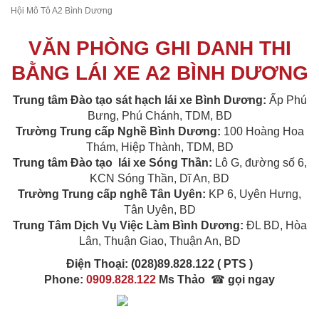
Hội Mô Tô A2 Bình Dương
VĂN PHÒNG GHI DANH THI
BẰNG LÁI XE A2 BÌNH DƯƠNG
Trung tâm Đào tạo sát hạch lái xe Bình Dương
:
Ấp Phú
Bưng, Phú Chánh, TDM, BD
Trường Trung cấp Nghề Bình Dương
:
100 Hoàng Hoa
Thám, Hiệp Thành, TDM, BD
Trung tâm Đào tạo lái xe Sóng Thần
:
Lô G, đường số 6,
KCN Sóng Thần, Dĩ An, BD
Trường Trung cấp nghề Tân Uyên
:
KP 6, Uyên Hưng,
Tân Uyên, BD
Trung Tâm Dịch Vụ Việc Làm Bình Dương:
ĐL BD, Hòa
Lân, Thuận Giao, Thuận An, BD
Điện Thoại:
(028)89.828.122 ( PTS )
Phone:
0909.828.122
Ms Thảo
☎
gọi ngay