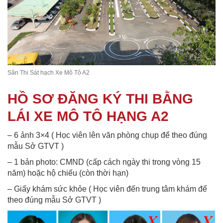
Sân Thi Sát hạch Xe Mô Tô A2
HỒ SƠ ĐĂNG KÝ THI BẰNG
LÁI XE MÔ TÔ HẠNG A2
– 6 ảnh 3×4 ( Học viên lên văn phòng chụp để theo đúng
mẫu Sở GTVT )
– 1 bản photo: CMND (cấp cách ngày thi trong vòng 15
năm) hoặc hộ chiếu (còn thời hạn)
– Giấy khám sức khỏe ( Học viên đến trung tâm khám để
theo đúng mẫu Sở GTVT )