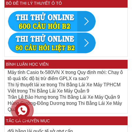
BỘ ĐỀ THI LÝ THUYẾT Ô TÔ
BÌNH LUẬN HỌC VIÊN
Máy tính Casio fx-580VN X
trong
Quy định mới: Chạy ô
tô quá tốc độ bị trừ điểm GPLX ra sao?
Thi lý thuyết lái xe
trong
Thi Bằng Lái Xe Máy TPHCM
Việt
trong
Thi Bằng Lái Xe Máy Quận 9
Trần Lê Bảo Hưng
trong
Thi Bằng Lái Xe Máy Quận 9
Hùng Cường-Đông Dương
trong
Thi Bằng Lái Xe Máy
Quận 9
TẤC CẢ CHUYÊN MỤC
đổi bằng lái quốc tế sở gtvt cấp