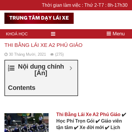
Thời gian làm việc : Thứ 2-T7 : 8h-17h30
Menu
KHOÁ HỌC
THI BẰNG LÁI XE A2 PHÚ GIÁO
30 Tháng Mười, 2021
(275)
Nội dung chính
[
Ẩn
]
Contents
Thi Bằng Lái Xe A2 Phú Giáo
✔️
Học Phí Trọn Gói ✔️ Giáo viên
tận tâm ✔️ Xe đời mới ✔️ Lịch