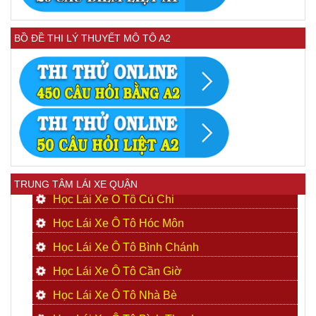
BỒ ĐỀ THI LÝ THUYẾT MÔ TÔ A2
TRUNG TÂM LÁI XE QUẬN
Học Lái Xe Ô Tô Củ Chi
Học Lái Xe Ô Tô Hóc Môn
Học Lái Xe Ô Tô Bình Chánh
Học Lái Xe Ô Tô Cần Giờ
Học Lái Xe Ô Tô Nhà Bè