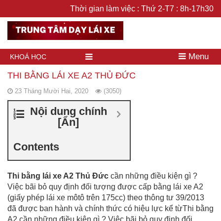
Thời gian làm việc : Thứ 2-T7 : 8h-17h30
Menu
KHOÁ HỌC
THI BẰNG LÁI XE A2 THỦ ĐỨC
23 Tháng Mười Hai, 2020
(3050)
Nội dung chính
[
Ẩn
]
Contents
Thi bằng lái xe A2 Thủ Đức
cần những điều kiện gì ?
Việc bãi bỏ quy định đối tượng được cấp bằng lái xe A2
(giấy phép lái xe môtô trên 175cc) theo thông tư 39/2013
đã được ban hành và chính thức có hiệu lực kể từThi bằng
A2 cần những điều kiện gì ? Việc bãi bỏ quy định đối