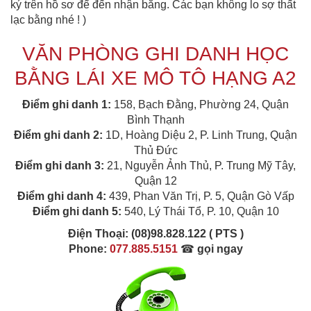
ký trên hồ sơ để đến nhận bằng. Các bạn không lo sợ thất
lạc bằng nhé ! )
VĂN PHÒNG GHI DANH HỌC
BẰNG LÁI XE MÔ TÔ HẠNG A2
Điểm ghi danh 1:
158, Bạch Đằng, Phường 24, Quận
Bình Thạnh
Điểm ghi danh 2:
1D, Hoàng Diệu 2, P. Linh Trung, Quận
Thủ Đức
Điểm ghi danh 3:
21, Nguyễn Ảnh Thủ, P. Trung Mỹ Tây,
Quận 12
Điểm ghi danh 4:
439, Phan Văn Trị, P. 5, Quận Gò Vấp
Điểm ghi danh 5:
540, Lý Thái Tổ, P. 10, Quận 10
Điện Thoại:
(08)98.828.122 ( PTS )
Phone:
077.885.5151
☎
gọi ngay