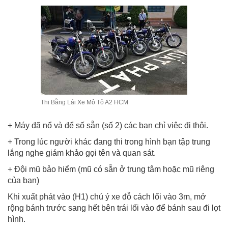
Thi Bằng Lái Xe Mô Tô A2 HCM
+ Máy đã nổ và để số sẵn (số 2) các bạn chỉ việc đi thôi.
+ Trong lúc người khác đang thi trong hình bạn tập trung
lắng nghe giám khảo gọi tên và quan sát.
+ Đội mũ bảo hiểm (mũ có sẵn ở trung tâm hoặc mũ riêng
của bạn)
Khi xuất phát vào (H1) chú ý xe đỗ cách lối vào 3m, mở
rộng bánh trước sang hết bên trái lối vào để bánh sau đi lọt
hình.