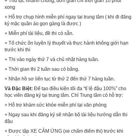
+ Thủ tục nhanh chóng, đơn giản chỉ thời gian 10 phút
xong
+ Hỗ trợ chụp hình miễn phí ngay tại trung tâm ( khi đi đăng
ký mặc quần áo gọn gàng là được )
+ Miễn phí tài liệu, đề thi có sẵn.
+ Tổ chức ôn luyện lý thuyết và thực hành không giới hạn
trước khi thi
+ Thi vào ngày thứ 7 và chủ nhật hàng tuần.
+ Thời gian thi 2 tuần sau có bằng.
+ Nhận hồ sơ liên tục từ thứ 2 đến thứ 7 hàng tuần.
Và Đặc Biệt:
Để tạo điều kiện tối đa “tỉ lệ đậu 100%” cho
học viên đăng ký tại trung tâm. Chỉ Trung tâm có hỗ trợ:
+ Hỗ trợ khám sức khỏe miễn phí tại văn phòng
+ Ngay sau khi đăng ký sẽ nhận bộ tài liệu hướng dẫn thi
đậu
+ Được tập XE CẢM ỨNG (xe chấm điểm thi) trước khi