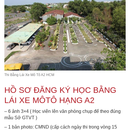
Thi Bằng Lái Xe Mô Tô A2 HCM
HỒ SƠ ĐĂNG KÝ HỌC BẰNG
LÁI XE MÔTÔ HẠNG A2
– 6 ảnh 3×4 ( Học viên lên văn phòng chụp để theo đúng
mẫu Sở GTVT )
– 1 bản photo: CMND (cấp cách ngày thi trong vòng 15