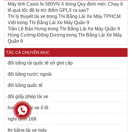
Máy tính Casio fx-580VN X
trong
Quy định mới: Chạy ô
tô quá tốc độ bị trừ điểm GPLX ra sao?
Thi lý thuyết lái xe
trong
Thi Bằng Lái Xe Máy TPHCM
Việt
trong
Thi Bằng Lái Xe Máy Quận 9
Trần Lê Bảo Hưng
trong
Thi Bằng Lái Xe Máy Quận 9
Hùng Cường-Đông Dương
trong
Thi Bằng Lái Xe Máy
Quận 9
TẤC CẢ CHUYÊN MỤC
đổi bằng lái quốc tế sở gtvt cấp
đổi bằng nước ngoài
đổi bằng quốc tế
đổi giấy phép lái xe
học bằng lái xe ô tô
nghị định 168
thi bằng lái xe máy