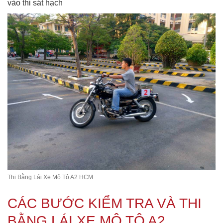
vào thi sát hạch
Thi Bằng Lái Xe Mô Tô A2 HCM
CÁC BƯỚC KIỂM TRA VÀ THI
BẰNG LÁI XE MÔ TÔ A2