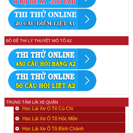
BỒ ĐỀ THI LÝ THUYẾT MÔ TÔ A2
TRUNG TÂM LÁI XE QUẬN
Học Lái Xe Ô Tô Củ Chi
Học Lái Xe Ô Tô Hóc Môn
Học Lái Xe Ô Tô Bình Chánh