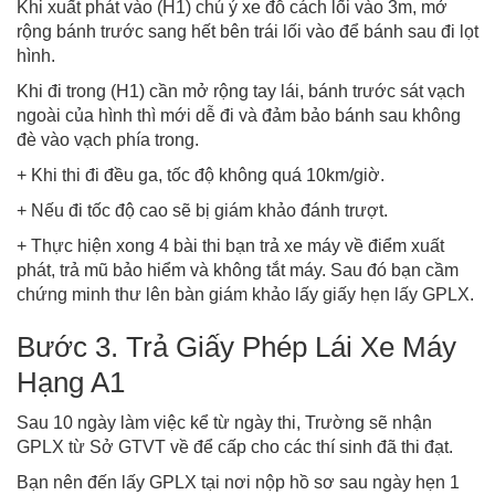
Khi xuất phát vào (H1) chú ý xe đỗ cách lối vào 3m, mở
rộng bánh trước sang hết bên trái lối vào để bánh sau đi lọt
hình.
Khi đi trong (H1) cần mở rộng tay lái, bánh trước sát vạch
ngoài của hình thì mới dễ đi và đảm bảo bánh sau không
đè vào vạch phía trong.
+ Khi thi đi đều ga, tốc độ không quá 10km/giờ.
+ Nếu đi tốc độ cao sẽ bị giám khảo đánh trượt.
+ Thực hiện xong 4 bài thi bạn trả xe máy về điểm xuất
phát, trả mũ bảo hiểm và không tắt máy. Sau đó bạn cầm
chứng minh thư lên bàn giám khảo lấy giấy hẹn lấy GPLX.
Bước 3. Trả Giấy Phép Lái Xe Máy
Hạng A1
Sau 10 ngày làm việc kể từ ngày thi, Trường sẽ nhận
GPLX từ Sở GTVT về để cấp cho các thí sinh đã thi đạt.
Bạn nên đến lấy GPLX tại nơi nộp hồ sơ sau ngày hẹn 1