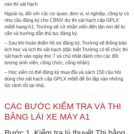
vào thi sát hạch
Ngoài ra, đối với các cơ quan, đơn vị, xí nghiệp, công ty có
nhu cầu đăng ký cho CBNV dự thi sát hạch cấp GPLX
môtô hạng A1, Trường sẽ cử nhân viên đến tận nơi để tư
vấn và hướng dẫn thủ tục đăng ký.
– Sau khi hoàn thiện hồ sơ đăng ký, Trường sẽ thông báo
lịch học và lịch thi sát hạch (đặc biệt Trường có tổ chức thi
sát hạch vào ngày thứ 7 và chủ nhật dành cho các đối
tượng sinh viên, công chức, công nhân).
– Học viên có thể đăng ký mua đĩa và sách 150 câu hỏi
dùng cho sát hạch cấp GPLX môtô để ôn tập vào những
lúc rảnh rỗi tại nhà.
CÁC BƯỚC KIỂM TRA VÀ THI
BẰNG LÁI XE MÁY A1
Bước 1. Kiểm tra lý thuyết Thi bằng