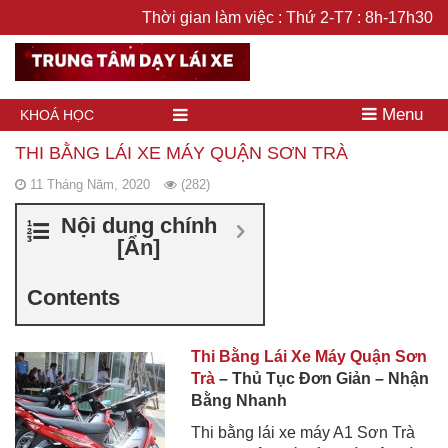
Thời gian làm việc : Thứ 2-T7 : 8h-17h30
Menu
KHOÁ HỌC
THI BẰNG LÁI XE MÁY QUẬN SƠN TRÀ
11 Tháng Năm, 2020
(282)
Nội dung chính
[
Ẩn
]
Contents
Thi Bằng Lái Xe Máy Quận Sơn
Trà
– Thủ Tục Đơn Giản – Nhận
Bằng Nhanh
Thi bằng lái xe máy A1 Sơn Trà