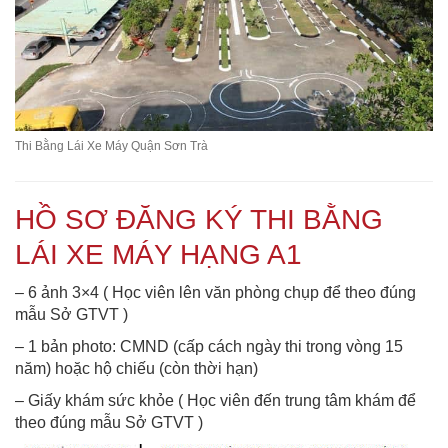
Thi Bằng Lái Xe Máy Quận Sơn Trà
HỒ SƠ ĐĂNG KÝ THI BẰNG
LÁI XE MÁY HẠNG A1
– 6 ảnh 3×4 ( Học viên lên văn phòng chụp để theo đúng
mẫu Sở GTVT )
– 1 bản photo: CMND (cấp cách ngày thi trong vòng 15
năm) hoặc hộ chiếu (còn thời hạn)
– Giấy khám sức khỏe ( Học viên đến trung tâm khám để
theo đúng mẫu Sở GTVT )