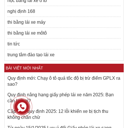
học bằng lái xe ô tô
nghị định 168
thi bằng lái xe máy
thi bằng lái xe môtô
tin tức
trung tâm đào tạo lái xe
BÀI VIẾT MỚI NHẤT
Quy định mới: Chạy ô tô quá tốc độ bị trừ điểm GPLX ra
sao?
Quy định nâng hạng giấy phép lái xe năm 2025: Bạn
cần biết gì?
Cập nhật quy định 2025: 12 lỗi khiến xe bị tịch thu
không chần chừ
Từ ngày 15/1/2025 Lưu ý đổi Giấy phép lái xe sang