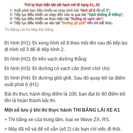
Thi Bằng Lái Xe Máy Đà Nẵng.
Đi hình (H1): Đi xong hình số 8 theo mũi tên sau đó tiếp tục
đi hình số 3 để đi tiếp hình 2.
Đi hình (H2): Đi trên vạch đường thẳng
Đi hình (H3): Đi đường có vạch cản (hình chữ chi)
Đi hình (H4): Đi đường ghồ ghề. Sau đó quay trở lại điểm
xuất phát ở (H1)
Bài thi thực hành tổng điểm là 100, bạn đạt từ 80 điểm trở
lên là hoàn thành bài thi.
Một số lưu ý khi thi thực hành THI BẰNG LÁI XE A1
+ Thi bằng xe của trung tâm, loại xe Wave ZX, RS.
+ Máy đã nổ và để số sẵn (số 2) các bạn chỉ việc đi thôi.