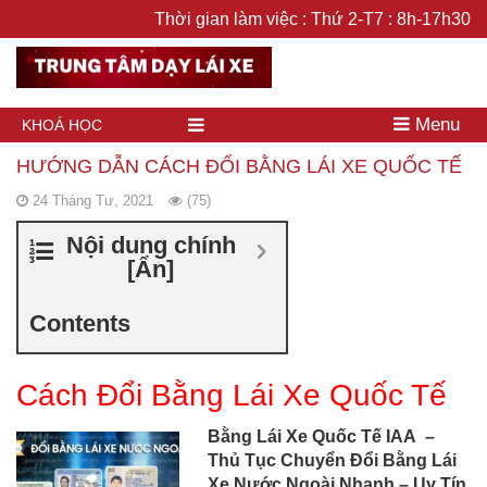
Thời gian làm việc : Thứ 2-T7 : 8h-17h30
Menu
KHOÁ HỌC
HƯỚNG DẪN CÁCH ĐỔI BẰNG LÁI XE QUỐC TẾ
24 Tháng Tư, 2021
(75)
Nội dung chính
[
Ẩn
]
Contents
Cách Đổi Bằng Lái Xe Quốc Tế
Bằng Lái Xe Quốc Tế IAA –
Thủ Tục Chuyển Đổi Bằng Lái
Xe Nước Ngoài Nhanh – Uy Tín