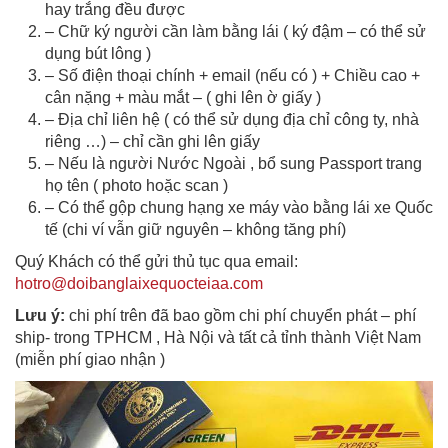
hay trắng đều được
– Chữ ký người cần làm bằng lái ( ký đậm – có thể sử
dụng bút lông )
– Số điện thoại chính + email (nếu có ) + Chiều cao +
cân nặng + màu mắt – ( ghi lên ờ giấy )
– Địa chỉ liên hệ ( có thể sử dụng địa chỉ công ty, nhà
riêng …) – chỉ cần ghi lên giấy
– Nếu là người Nước Ngoài , bổ sung Passport trang
họ tên ( photo hoặc scan )
– Có thể gộp chung hạng xe máy vào bằng lái xe Quốc
tế (chi ví vẫn giữ nguyên – không tăng phí)
Quý Khách có thể gửi thủ tục qua email:
hotro@doibanglaixequocteiaa.com
Lưu ý:
chi phí trên đã bao gồm chi phí chuyển phát – phí
ship- trong TPHCM , Hà Nội và tất cả tỉnh thành Việt Nam
(miễn phí giao nhận )