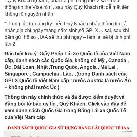
* Quý Khách tự làm , phải trả phí bằng thẻ Visa – nếu
thông tin thẻ Visa rò rỉ , sau này Quý Khách rất dễ mất tiền
không rõ nguyên nhân
* Trong lúc tự đăng ký ,nếu Quý Khách nhập thông tin cá
nhân,địa chỉ,ngày tháng năm sinh,số GPLX… sai, sau khi
bấm gửi hồ sơ , IAA sẽ thu phí ngay – làm lại sẽ bị tính phí
lần 2
Đặc biệt lưu ý: Giấy Phép Lái Xe Quốc tế của Việt Nam
cấp, danh sách các Quốc Gia, không có Mỹ , Canada ,
Úc ,Đài Loan, Nhật ,Trung Quốc, Angola , Mã Lai ,
Singapore , Campuchia , Lào…(trong Danh sách của
GPLX Quốc tế Việt Nam cấp : nước Austria là nước Áo
– không phải nước Úc )
Thông tin này chính thức và đã được kiểm duyệt và
đăng bởi tờ báo uy tín , Quý Khách: Click vào đây để
xem danh sách Quốc Gia trong Bằng Lái xe Quốc Tế
của Việt Nam cấp