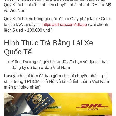
Quý Khách chỉ cần tính tiền chuyển phát nhanh DHL từ Mỹ
về Việt Nam
Quý Khách xem bảng giá gốc để có Giấy phép lái xe Quốc
tế của IAA tại đây =>
https://idl-iaa.com/idlapp
(Chỉ chênh
lệch 5 usd ~ 100.000 vnd )
Hình Thức Trả Bằng Lái Xe
Quốc Tế
Đông Dương sẽ gửi hồ sơ đầy đủ bạn về địa chỉ bạn
đăng ký dù bạn ở đâu Việt Nam
Lưu ý:
chi phí trên đã bao gồm chi phí chuyển phát – phí
ship- trong TPHCM , Hà Nội và tất cả tỉnh thành Việt Nam
miễn phí giao nhận)