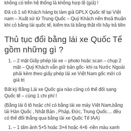
không có trên hệ thống là không hợp lệ (giả) !
Đã có 1 số Khách hàng bị làm giả GPLX Quốc tế tại Việt
nam – Xuất xứ từ Trung Quốc – Quý Khách nên thoả thuận
khi có bằng lái quốc tế, kiểm tra là bằng thật rồi hãy trả tiền
Thủ tục đổi bằng lái xe Quốc Tế
gồm những gì ?
– 2 mặt Giấy phép lái xe – photo hoặc scan – chụp 2
mặt – Quý Khách vẫn giữ bản gốc- khi ra Nước Ngoài
phải kèm theo giấy phép lái xe Việt Nam gốc mới có
giá trị
Bất kỳ Bằng Lái xe Quốc gia nào cũng có thể đổi sang
Quốc tế – cùng 1 chi phí !
(Bằng lái ô tô hoặc chỉ có bằng lái xe máy Việt Nam,bằng
lái Hàn Quốc , Nhật Bản , Pháp, Đức, Trung Quốc… đều
có thể đổi thẳng qua bằng lái xe Quốc Tế IAA)
– 1 tấm ảnh 5×5 hoặc 3×4 hoặc 4×6 -nền màu xanh